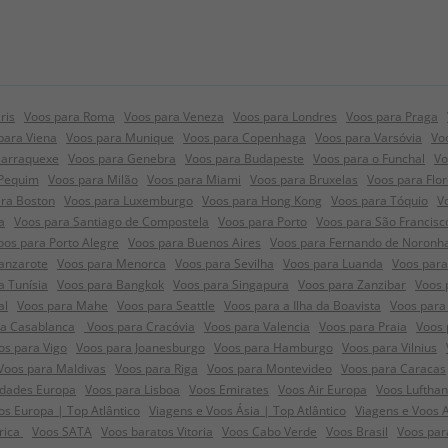
ris
Voos para Roma
Voos para Veneza
Voos para Londres
Voos para Praga
para Viena
Voos para Munique
Voos para Copenhaga
Voos para Varsóvia
Vo
Marraquexe
Voos para Genebra
Voos para Budapeste
Voos para o Funchal
Vo
 Pequim
Voos para Milão
Voos para Miami
Voos para Bruxelas
Voos para Flo
ra Boston
Voos para Luxemburgo
Voos para Hong Kong
Voos para Tóquio
V
a
Voos para Santiago de Compostela
Voos para Porto
Voos para São Francisc
oos para Porto Alegre
Voos para Buenos Aires
Voos para Fernando de Noronh
anzarote
Voos para Menorca
Voos para Sevilha
Voos para Luanda
Voos para
a Tunísia
Voos para Bangkok
Voos para Singapura
Voos para Zanzibar
Voos 
al
Voos para Mahe
Voos para Seattle
Voos para a Ilha da Boavista
Voos para 
ra Casablanca
Voos para Cracóvia
Voos para Valencia
Voos para Praia
Voos 
os para Vigo
Voos para Joanesburgo
Voos para Hamburgo
Voos para Vilnius
Voos para Maldivas
Voos para Riga
Voos para Montevideo
Voos para Caracas
idades Europa
Voos para Lisboa
Voos Emirates
Voos Air Europa
Voos Luftha
s Europa | Top Atlântico
Viagens e Voos Ásia | Top Atlântico
Viagens e Voos 
frica
Voos SATA
Voos baratos Vitoria
Voos Cabo Verde
Voos Brasil
Voos par