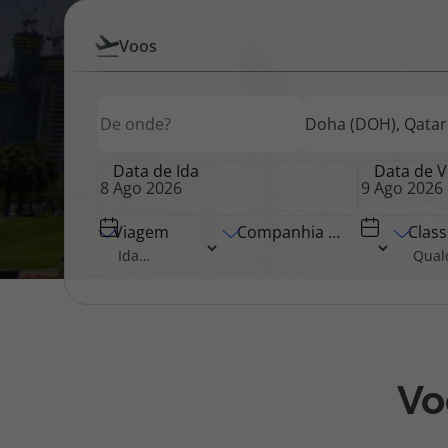
Pesquisar
Voos
Pacotes de Férias
Cheque V
por
Origem
Destino
Origem
Voos
Disneyland ® Paris
Blog TopV
Data de Ida
Data de V
Viagem
Companhia Aérea
Class
Vo