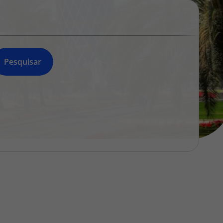
218 925 471
A sua agência de viagens Top Atlântico tem a preocupação de
estar sempre mais perto de si, para maior comodidade e total
facilidade na marcação das suas viagens, tem ainda ao seu
dispor o nosso call center a funcionar todos os dias úteis das
Pesquisar
10:00 às 20:00 e Sábado das 10:00 às 14:00.