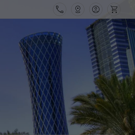
Área de Cliente
Agências
Contactos
Apoio ao cliente em Portugal
218 925 471
Apoio ao cliente no Estrangeiro