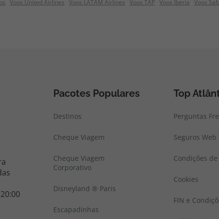
os
Voos United Airlines
Voos LATAM Airlines
Voos TAP
Voos Iberia
Voos Saf
Pacotes Populares
Top Atlân
Destinos
Perguntas Fr
Cheque Viagem
Seguros Web 
Cheque Viagem
Condições de 
ra
Corporativo
das
Cookies
Disneyland ® Paris
 20:00
FIN e Condiçõ
Escapadinhas