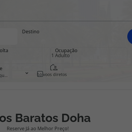
iagem
Destino
iagens
olta
Ocupação
e
Só voos diretos
os Baratos Doha
Reserve Já ao Melhor Preço!