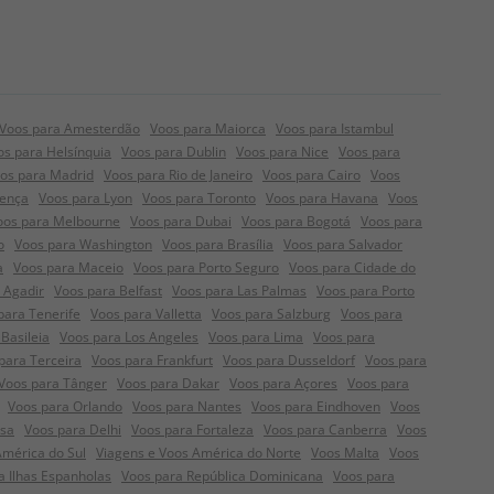
Voos para Amesterdão
Voos para Maiorca
Voos para Istambul
os para Helsínquia
Voos para Dublin
Voos para Nice
Voos para
os para Madrid
Voos para Rio de Janeiro
Voos para Cairo
Voos
rença
Voos para Lyon
Voos para Toronto
Voos para Havana
Voos
oos para Melbourne
Voos para Dubai
Voos para Bogotá
Voos para
o
Voos para Washington
Voos para Brasília
Voos para Salvador
a
Voos para Maceio
Voos para Porto Seguro
Voos para Cidade do
 Agadir
Voos para Belfast
Voos para Las Palmas
Voos para Porto
para Tenerife
Voos para Valletta
Voos para Salzburg
Voos para
Basileia
Voos para Los Angeles
Voos para Lima
Voos para
para Terceira
Voos para Frankfurt
Voos para Dusseldorf
Voos para
Voos para Tânger
Voos para Dakar
Voos para Açores
Voos para
Voos para Orlando
Voos para Nantes
Voos para Eindhoven
Voos
nsa
Voos para Delhi
Voos para Fortaleza
Voos para Canberra
Voos
América do Sul
Viagens e Voos América do Norte
Voos Malta
Voos
a Ilhas Espanholas
Voos para República Dominicana
Voos para