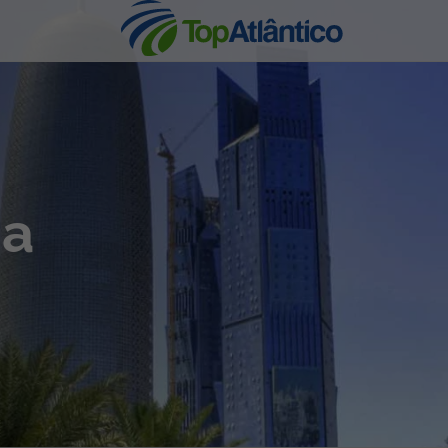
nhas
ha
s
tas