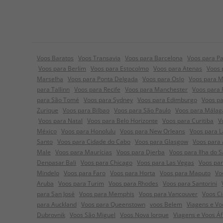
Voos Baratos
Voos Transavia
Voos para Barcelona
Voos para Pa
Voos para Berlim
Voos para Estocolmo
Voos para Atenas
Voos 
Marselha
Voos para Ponta Delgada
Voos para Oslo
Voos para 
para Tallinn
Voos para Recife
Voos para Manchester
Voos para
para São Tomé
Voos para Sydney
Voos para Edimburgo
Voos pa
Zurique
Voos para Bilbao
Voos para São Paulo
Voos para Málag
Voos para Natal
Voos para Belo Horizonte
Voos para Curitiba
V
México
Voos para Honolulu
Voos para New Orleans
Voos para L
Santo
Voos para Cidade do Cabo
Voos para Glasgow
Voos para 
Male
Voos para Maurícias
Voos para Djerba
Voos para Ilha do S
Denpasar Bali
Voos para Chicago
Voos para Las Vegas
Voos pa
Mindelo
Voos para Faro
Voos para Horta
Voos para Maputo
Vo
Aruba
Voos para Turim
Voos para Rhodes
Voos para Santorini
para San José
Voos para Memphis
Voos para Vancouver
Voos C
para Auckland
Voos para Queenstown
voos Belem
Viagens e Voo
Dubrovnik
Voos São Miguel
Voos Nova Iorque
Viagens e Voos Á