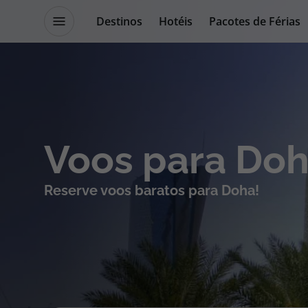
Destinos
Hotéis
Pacotes de Férias
Promoções
Blog TopViagens
Destinos
Escapadi
Voos para Do
Voos
Cruzeiros
Reserve voos baratos para Doha!
Hotéis
Promoçõe
Voos + Hotel
Especialis