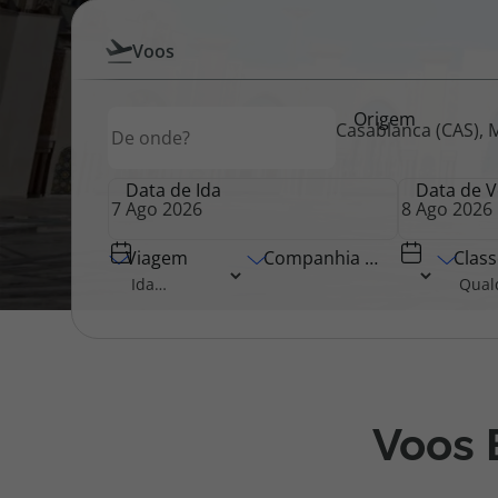
Pesquisar
Voos
Pacotes de Férias
Cheque V
por
Origem
Origem
Voos
Casablanca (CAS), 
Disneyland ® Paris
Blog TopV
Data de Ida
Data de V
Viagem
Companhia Aérea
Class
Voos 