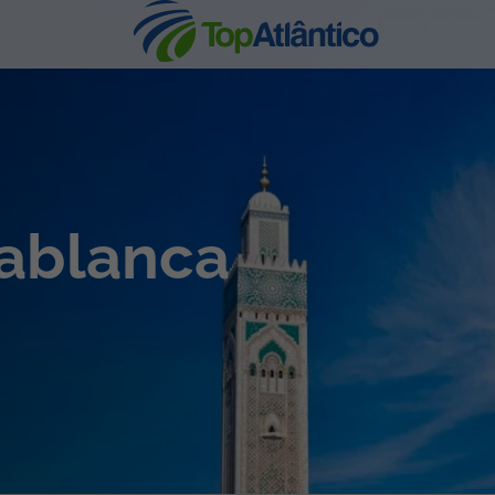
nhas
sablanca
s
tas