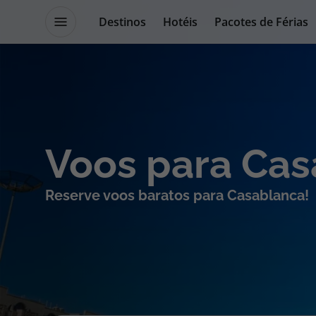
Destinos
Hotéis
Pacotes de Férias
Promoções
Blog TopViagens
Destinos
Escapadi
Voos para Ca
Voos
Cruzeiros
Reserve voos baratos para Casablanca!
Hotéis
Promoçõe
Voos + Hotel
Especialis