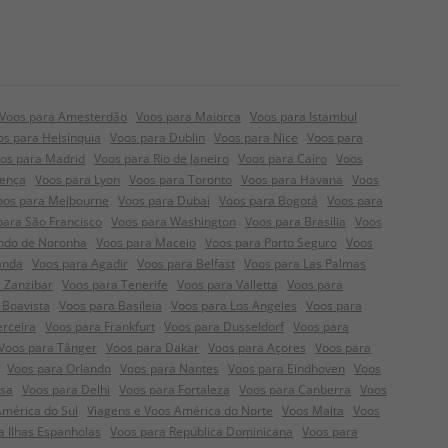
Voos para Amesterdão
Voos para Maiorca
Voos para Istambul
os para Helsínquia
Voos para Dublin
Voos para Nice
Voos para
os para Madrid
Voos para Rio de Janeiro
Voos para Cairo
Voos
rença
Voos para Lyon
Voos para Toronto
Voos para Havana
Voos
oos para Melbourne
Voos para Dubai
Voos para Bogotá
Voos para
para São Francisco
Voos para Washington
Voos para Brasília
Voos
ndo de Noronha
Voos para Maceio
Voos para Porto Seguro
Voos
anda
Voos para Agadir
Voos para Belfast
Voos para Las Palmas
 Zanzibar
Voos para Tenerife
Voos para Valletta
Voos para
 Boavista
Voos para Basileia
Voos para Los Angeles
Voos para
erceira
Voos para Frankfurt
Voos para Dusseldorf
Voos para
Voos para Tânger
Voos para Dakar
Voos para Açores
Voos para
Voos para Orlando
Voos para Nantes
Voos para Eindhoven
Voos
nsa
Voos para Delhi
Voos para Fortaleza
Voos para Canberra
Voos
América do Sul
Viagens e Voos América do Norte
Voos Malta
Voos
a Ilhas Espanholas
Voos para República Dominicana
Voos para