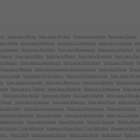
ris
Voos para Roma
Voos para Veneza
Voos para Londres
Voos para Praga
para Viena
Voos para Munique
Voos para Copenhaga
Voos para Varsóvia
Vo
Marraquexe
Voos para Genebra
Voos para Budapeste
Voos para o Funchal
Vo
 Pequim
Voos para Milão
Voos para Miami
Voos para Bruxelas
Voos para Flo
ra Boston
Voos para Luxemburgo
Voos para Hong Kong
Voos para Tóquio
V
Voos para Málaga
Voos para Santiago de Compostela
Voos para Porto
Voos 
ara Curitiba
Voos para Porto Alegre
Voos para Buenos Aires
Voos para Ferna
ns
Voos para Lanzarote
Voos para Menorca
Voos para Sevilha
Voos para Lu
sgow
Voos para a Tunísia
Voos para Bangkok
Voos para Singapura
Voos para
Voos para Ilha do Sal
Voos para Mahe
Voos para Seattle
Voos para a Ilha da
s Vegas
Voos para Cracóvia
Voos para Valencia
Voos para Praia
Voos para T
os para Vigo
Voos para Joanesburgo
Voos para Hamburgo
Voos para Vilnius
Voos para Maldivas
Voos para Riga
Voos para Montevideo
Voos para Caracas
idades Europa
Voos para Lisboa
Voos Emirates
Voos Air Europa
Voos Luftha
s Europa | Top Atlântico
Viagens e Voos Ásia | Top Atlântico
Viagens e Voos 
frica
Voos SATA
Voos baratos Vitoria
Voos Cabo Verde
Voos Brasil
Voos par