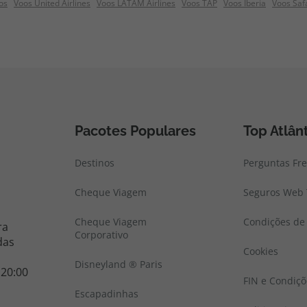
os
Voos United Airlines
Voos LATAM Airlines
Voos TAP
Voos Iberia
Voos Saf
Pacotes Populares
Top Atlân
Destinos
Perguntas Fr
Cheque Viagem
Seguros Web 
Cheque Viagem
Condições de 
ra
Corporativo
das
Cookies
Disneyland ® Paris
 20:00
FIN e Condiçõ
Escapadinhas