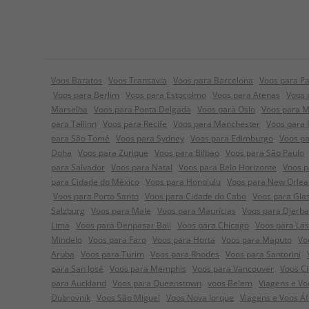
Voos Baratos
Voos Transavia
Voos para Barcelona
Voos para Pa
Voos para Berlim
Voos para Estocolmo
Voos para Atenas
Voos 
Marselha
Voos para Ponta Delgada
Voos para Oslo
Voos para 
para Tallinn
Voos para Recife
Voos para Manchester
Voos para
para São Tomé
Voos para Sydney
Voos para Edimburgo
Voos pa
Doha
Voos para Zurique
Voos para Bilbao
Voos para São Paulo
para Salvador
Voos para Natal
Voos para Belo Horizonte
Voos p
para Cidade do México
Voos para Honolulu
Voos para New Orlea
Voos para Porto Santo
Voos para Cidade do Cabo
Voos para Gla
Salzburg
Voos para Male
Voos para Maurícias
Voos para Djerba
Lima
Voos para Denpasar Bali
Voos para Chicago
Voos para La
Mindelo
Voos para Faro
Voos para Horta
Voos para Maputo
Vo
Aruba
Voos para Turim
Voos para Rhodes
Voos para Santorini
para San José
Voos para Memphis
Voos para Vancouver
Voos C
para Auckland
Voos para Queenstown
voos Belem
Viagens e Voo
Dubrovnik
Voos São Miguel
Voos Nova Iorque
Viagens e Voos Á