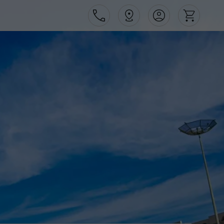
Área de Cliente
Agências
Contactos
Apoio ao cliente em Portugal
218 925 471
Apoio ao cliente no Estrangeiro