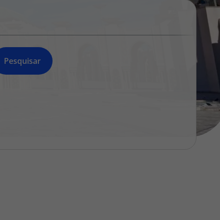
218 925 471
A sua agência de viagens Top Atlântico tem a preocupação de
estar sempre mais perto de si, para maior comodidade e total
facilidade na marcação das suas viagens, tem ainda ao seu
dispor o nosso call center a funcionar todos os dias úteis das
Pesquisar
10:00 às 20:00 e Sábado das 10:00 às 14:00.