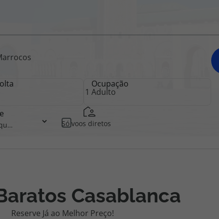
iagem
Marrocos
iagens
olta
Ocupação
e
Só voos diretos
Baratos Casablanca
Reserve Já ao Melhor Preço!