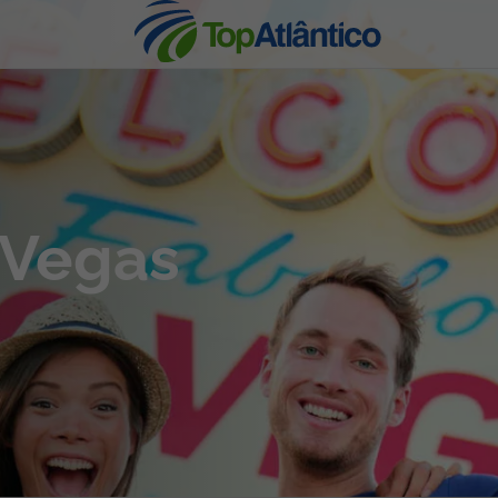
nhas
 Vegas
s
tas