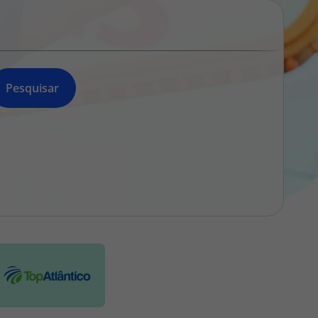
218 925 471
A sua agência de viagens Top Atlântico tem a preocupação de
estar sempre mais perto de si, para maior comodidade e total
facilidade na marcação das suas viagens, tem ainda ao seu
dispor o nosso call center a funcionar todos os dias úteis das
Pesquisar
10:00 às 20:00 e Sábado das 10:00 às 14:00.