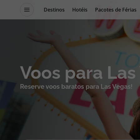
Destinos
Hotéis
Pacotes de Férias
Promoções
Blog TopViagens
Destinos
Escapadi
Voos para Las
Voos
Cruzeiros
Reserve voos baratos para Las Vegas!
Hotéis
Promoçõe
Voos + Hotel
Especialis