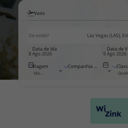
Pesquisar
Voos
Pacotes de Férias
Cheque V
por
Origem
Destino
Origem
Voos
Disneyland ® Paris
Blog TopV
Data de Ida
Data de V
Viagem
Companhia Aérea
Class