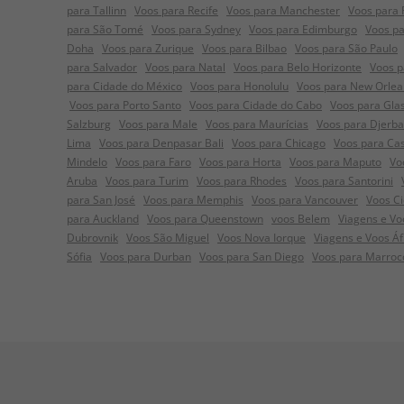
para Tallinn
Voos para Recife
Voos para Manchester
Voos para
para São Tomé
Voos para Sydney
Voos para Edimburgo
Voos pa
Doha
Voos para Zurique
Voos para Bilbao
Voos para São Paulo
para Salvador
Voos para Natal
Voos para Belo Horizonte
Voos p
para Cidade do México
Voos para Honolulu
Voos para New Orlea
Voos para Porto Santo
Voos para Cidade do Cabo
Voos para Gla
Salzburg
Voos para Male
Voos para Maurícias
Voos para Djerba
Lima
Voos para Denpasar Bali
Voos para Chicago
Voos para Ca
Mindelo
Voos para Faro
Voos para Horta
Voos para Maputo
Vo
Aruba
Voos para Turim
Voos para Rhodes
Voos para Santorini
para San José
Voos para Memphis
Voos para Vancouver
Voos C
para Auckland
Voos para Queenstown
voos Belem
Viagens e Voo
Dubrovnik
Voos São Miguel
Voos Nova Iorque
Viagens e Voos Á
Sófia
Voos para Durban
Voos para San Diego
Voos para Marroc