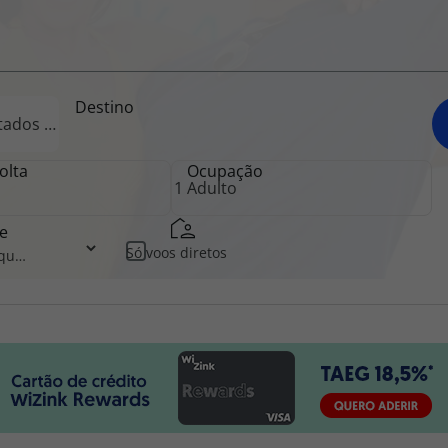
iagem
Destino
iagens
olta
Ocupação
e
Só voos diretos