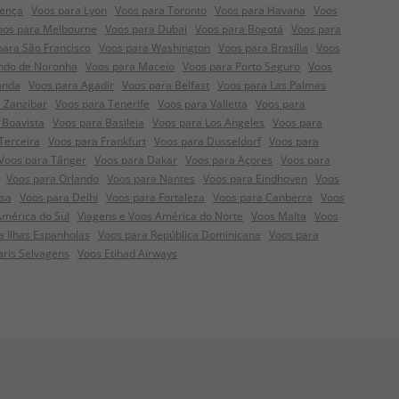
rença
Voos para Lyon
Voos para Toronto
Voos para Havana
Voos
oos para Melbourne
Voos para Dubai
Voos para Bogotá
Voos para
para São Francisco
Voos para Washington
Voos para Brasília
Voos
ndo de Noronha
Voos para Maceio
Voos para Porto Seguro
Voos
anda
Voos para Agadir
Voos para Belfast
Voos para Las Palmas
 Zanzibar
Voos para Tenerife
Voos para Valletta
Voos para
 Boavista
Voos para Basileia
Voos para Los Angeles
Voos para
Terceira
Voos para Frankfurt
Voos para Dusseldorf
Voos para
Voos para Tânger
Voos para Dakar
Voos para Açores
Voos para
Voos para Orlando
Voos para Nantes
Voos para Eindhoven
Voos
nsa
Voos para Delhi
Voos para Fortaleza
Voos para Canberra
Voos
América do Sul
Viagens e Voos América do Norte
Voos Malta
Voos
a Ilhas Espanholas
Voos para República Dominicana
Voos para
aris Selvagens
Voos Etihad Airways