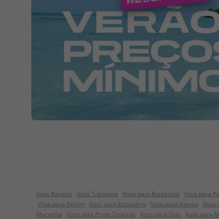
Voos Baratos
Voos Transavia
Voos para Barcelona
Voos para Pa
Voos para Berlim
Voos para Estocolmo
Voos para Atenas
Voos 
Marselha
Voos para Ponta Delgada
Voos para Oslo
Voos para 