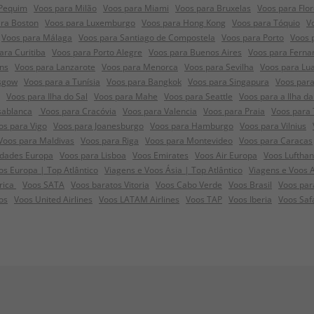
 Pequim
Voos para Milão
Voos para Miami
Voos para Bruxelas
Voos para Flo
ra Boston
Voos para Luxemburgo
Voos para Hong Kong
Voos para Tóquio
V
Voos para Málaga
Voos para Santiago de Compostela
Voos para Porto
Voos 
ara Curitiba
Voos para Porto Alegre
Voos para Buenos Aires
Voos para Ferna
ns
Voos para Lanzarote
Voos para Menorca
Voos para Sevilha
Voos para Lu
sgow
Voos para a Tunísia
Voos para Bangkok
Voos para Singapura
Voos para
Voos para Ilha do Sal
Voos para Mahe
Voos para Seattle
Voos para a Ilha da
sablanca
Voos para Cracóvia
Voos para Valencia
Voos para Praia
Voos para 
os para Vigo
Voos para Joanesburgo
Voos para Hamburgo
Voos para Vilnius
Voos para Maldivas
Voos para Riga
Voos para Montevideo
Voos para Caracas
idades Europa
Voos para Lisboa
Voos Emirates
Voos Air Europa
Voos Luftha
s Europa | Top Atlântico
Viagens e Voos Ásia | Top Atlântico
Viagens e Voos 
frica
Voos SATA
Voos baratos Vitoria
Voos Cabo Verde
Voos Brasil
Voos par
os
Voos United Airlines
Voos LATAM Airlines
Voos TAP
Voos Iberia
Voos Saf