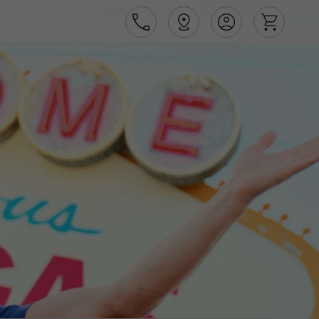
Área de Cliente
Agências
Contactos
Apoio ao cliente em Portugal
218 925 471
Apoio ao cliente no Estrangeiro