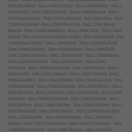
Hotel Marrakech
Voos + Hotel Orlando
Voos + Hotel Detroit
Voos +
Hotel Seattle
Voos + Hotel Tenerife
Voos + Hotel Menorca
Voos +
Hotel Fuerteventura
Voos + Hotel Lanzarote
Voo + Hotel Ibiza
Voos
+ Hotel Las Palmas
Voos + Hotel Ilha do Sal
Voos + Hotel Ilha da
Boavista
Voos + Hotel Casablanca
Voos + Hotel Horta
Voos + Hotel
Havana
Voos + Hotel para Salvador da Baía
Voos + Hotel Natal
Voos
+ Hotel Rio de Janeiro
Voos + Hotel Recife
Voos + Hotel São Paulo
Voos + Hotel Fortaleza
Voos + Hotel Maputo
Voos + Hotel Delhi
Voos + Hotel Singapura
Voos + Hotel Nantes
Voos + Hotel Bergen
Voos + Hotel Salamanca
Voos + Hotel Dakar
Voos + Hotel
Hamburgo
Voos + Hotel Joanesburgo
Voos + Hotel Vilnius
Voos +
Hotel Sevilha
Voos + Hotel Valencia
Voos + Hotel Frankfurt
Voos +
Hotel Dusseldorf
Voos + Hotel Mindelo
Voos + Hotel Cracóvia
Voos
+ Hotel San José
Voos + Hotel Estocolmo
Voo + Hotel Berlim
Voos +
Hotel Marselha
Voos + Hotel Nice
Voos + Hotel Dublin
Voos + Hotel
Helsínquia
Voos + Hotel Copenhaga
Voos + Hotel Munique
Voos +
Hotel Salzburg
Voos + Hotel Zanzibar
Voos + Hotel Glasgow
Voos +
Hotel Porto Santo
Voos + Hotel Maceio
Voos + Hotel Buenos Aires
Voos + Hotel Brasília
Voos + Hotel Honolulu
Voos + Hotel New
Orleans
Voos + Hotel Porto Seguro
Voos + Hotel Porto Alegre
Voos
+ Hotel Belo Horizonte
Voos + Hotel Manaus
Voos + Hotel São