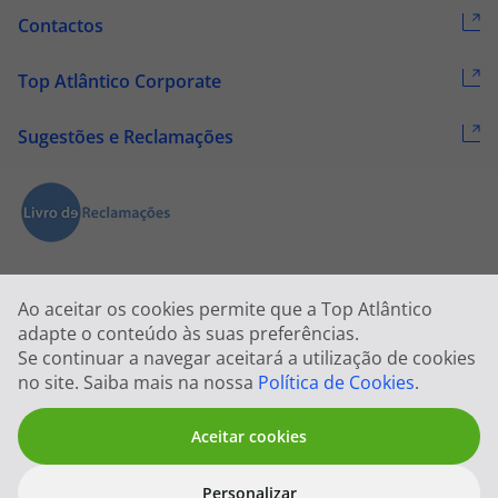
Contactos
Top Atlântico Corporate
Sugestões e Reclamações
Ao aceitar os cookies permite que a Top Atlântico
adapte o conteúdo às suas preferências.
Se continuar a navegar aceitará a utilização de cookies
2026 © Todos os direitos reservados:
Top Atlântico, Viagens e Turismo
no site. Saiba mais na nossa
Política de Cookies
.
S.A. – RNAVT 1833
Aceitar cookies
Personalizar