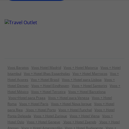
Voos Baratos
Voos Hotel Madrid
Voos + Hotel Maiorca
Voos + Hotel
Istambul
Voo + Hotel Ilhas Espanholas
Voo + Hotel Marrocos
Voo +
Hotel Açores
Voo + Hotel Brasil
Voos + Hotel para Lisboa
Voos +
Hotel Denver
Voos + Hotel Eindhoven
Voos + Hotel Santorini
Voos +
Hotel México
Voos + Hotel Terceira
Voos + Hotel Barcelona
Voos+Hotel para Praga
Voos + Hotel para Veneza
Voos + Hotel
Roma
Voos + Hotel Paris
Voos + Hotel Nova Iorque
Voos + Hotel
para Riga
Voos + Hotel Porto
Voos + Hotel Funchal
Voos + Hotel
Ponta Delgada
Voos + Hotel Zurique
Voos + Hotel Viena
Voos +
Hotel Oslo
Voos + Hotel Geneve
Voos + Hotel Zagreb
Voos + Hotel
Atenas
Voos + Hotel Amesterdão
Voos + Hotel Budapeste
Voos +