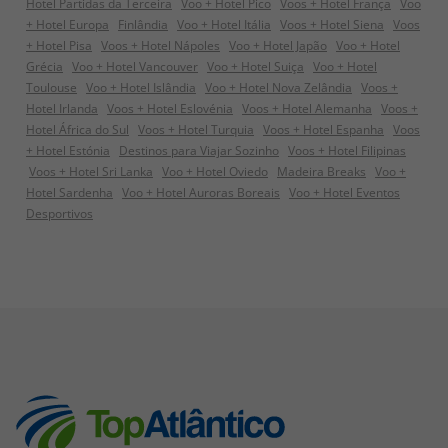
Hotel Partidas da Terceira
Voo + Hotel Pico
Voos + Hotel França
Voo
+ Hotel Europa
Finlândia
Voo + Hotel Itália
Voos + Hotel Siena
Voos
+ Hotel Pisa
Voos + Hotel Nápoles
Voo + Hotel Japão
Voo + Hotel
Grécia
Voo + Hotel Vancouver
Voo + Hotel Suiça
Voo + Hotel
Toulouse
Voo + Hotel Islândia
Voo + Hotel Nova Zelândia
Voos +
Hotel Irlanda
Voos + Hotel Eslovénia
Voos + Hotel Alemanha
Voos +
Hotel África do Sul
Voos + Hotel Turquia
Voos + Hotel Espanha
Voos
+ Hotel Estónia
Destinos para Viajar Sozinho
Voos + Hotel Filipinas
Voos + Hotel Sri Lanka
Voo + Hotel Oviedo
Madeira Breaks
Voo +
Hotel Sardenha
Voo + Hotel Auroras Boreais
Voo + Hotel Eventos
Desportivos