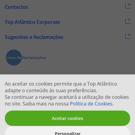
Contactos
Top Atlântico Corporate
Sugestões e Reclamações
Ao aceitar os cookies permite que a Top Atlântico
adapte o conteúdo às suas preferências.
Se continuar a navegar aceitará a utilização de cookies
2026 © Todos os direitos reservados:
Top Atlântico, Viagens e Turismo
no site. Saiba mais na nossa
Política de Cookies
.
S.A. – RNAVT 1833
Aceitar cookies
Personalizar