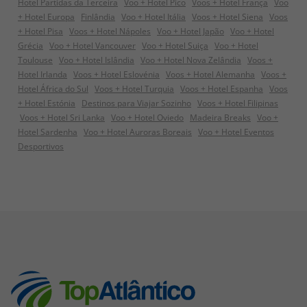
Hotel Partidas da Terceira
Voo + Hotel Pico
Voos + Hotel França
Voo
+ Hotel Europa
Finlândia
Voo + Hotel Itália
Voos + Hotel Siena
Voos
+ Hotel Pisa
Voos + Hotel Nápoles
Voo + Hotel Japão
Voo + Hotel
Grécia
Voo + Hotel Vancouver
Voo + Hotel Suiça
Voo + Hotel
Toulouse
Voo + Hotel Islândia
Voo + Hotel Nova Zelândia
Voos +
Hotel Irlanda
Voos + Hotel Eslovénia
Voos + Hotel Alemanha
Voos +
Hotel África do Sul
Voos + Hotel Turquia
Voos + Hotel Espanha
Voos
+ Hotel Estónia
Destinos para Viajar Sozinho
Voos + Hotel Filipinas
Voos + Hotel Sri Lanka
Voo + Hotel Oviedo
Madeira Breaks
Voo +
Hotel Sardenha
Voo + Hotel Auroras Boreais
Voo + Hotel Eventos
Desportivos