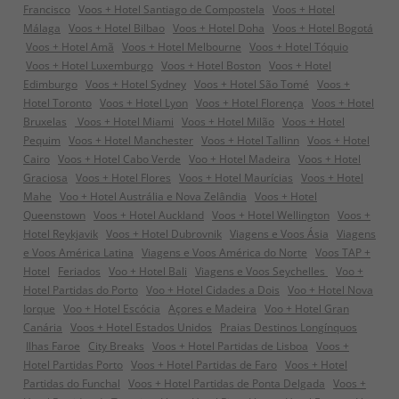
Francisco
Voos + Hotel Santiago de Compostela
Voos + Hotel
Málaga
Voos + Hotel Bilbao
Voos + Hotel Doha
Voos + Hotel Bogotá
Voos + Hotel Amã
Voos + Hotel Melbourne
Voos + Hotel Tóquio
Voos + Hotel Luxemburgo
Voos + Hotel Boston
Voos + Hotel
Edimburgo
Voos + Hotel Sydney
Voos + Hotel São Tomé
Voos +
Hotel Toronto
Voos + Hotel Lyon
Voos + Hotel Florença
Voos + Hotel
Bruxelas
Voos + Hotel Miami
Voos + Hotel Milão
Voos + Hotel
Pequim
Voos + Hotel Manchester
Voos + Hotel Tallinn
Voos + Hotel
Cairo
Voos + Hotel Cabo Verde
Voo + Hotel Madeira
Voos + Hotel
Graciosa
Voos + Hotel Flores
Voos + Hotel Maurícias
Voos + Hotel
Mahe
Voo + Hotel Austrália e Nova Zelândia
Voos + Hotel
Queenstown
Voos + Hotel Auckland
Voos + Hotel Wellington
Voos +
Hotel Reykjavik
Voos + Hotel Dubrovnik
Viagens e Voos Ásia
Viagens
e Voos América Latina
Viagens e Voos América do Norte
Voos TAP +
Hotel
Feriados
Voo + Hotel Bali
Viagens e Voos Seychelles
Voo +
Hotel Partidas do Porto
Voo + Hotel Cidades a Dois
Voo + Hotel Nova
Iorque
Voo + Hotel Escócia
Açores e Madeira
Voo + Hotel Gran
Canária
Voos + Hotel Estados Unidos
Praias Destinos Longínquos
Ilhas Faroe
City Breaks
Voos + Hotel Partidas de Lisboa
Voos +
Hotel Partidas Porto
Voos + Hotel Partidas de Faro
Voos + Hotel
Partidas do Funchal
Voos + Hotel Partidas de Ponta Delgada
Voos +