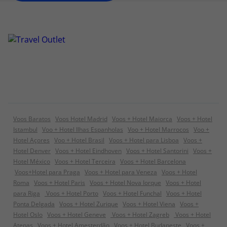
Voos Baratos
Voos Hotel Madrid
Voos + Hotel Maiorca
Voos + Hotel
Istambul
Voo + Hotel Ilhas Espanholas
Voo + Hotel Marrocos
Voo +
Hotel Açores
Voo + Hotel Brasil
Voos + Hotel para Lisboa
Voos +
Hotel Denver
Voos + Hotel Eindhoven
Voos + Hotel Santorini
Voos +
Hotel México
Voos + Hotel Terceira
Voos + Hotel Barcelona
Voos+Hotel para Praga
Voos + Hotel para Veneza
Voos + Hotel
Roma
Voos + Hotel Paris
Voos + Hotel Nova Iorque
Voos + Hotel
para Riga
Voos + Hotel Porto
Voos + Hotel Funchal
Voos + Hotel
Ponta Delgada
Voos + Hotel Zurique
Voos + Hotel Viena
Voos +
Hotel Oslo
Voos + Hotel Geneve
Voos + Hotel Zagreb
Voos + Hotel
Atenas
Voos + Hotel Amesterdão
Voos + Hotel Budapeste
Voos +