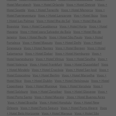
Hotel Marrakech
Voos + Hotel Orlando
Voos + Hotel Detroit
Voos +
Hotel Seattle
Voos + Hotel Tenerife
Voos + Hotel Menorca
Voos +
Hotel Fuerteventura
Voos + Hotel Lanzarote
Voo + Hotel Ibiza
Voos
+ Hotel Las Palmas
Voos + Hotel Ilha do Sal
Voos + Hotel Ilha da
Boavista
Voos + Hotel Casablanca
Voos + Hotel Horta
Voos + Hotel
Havana
Voos + Hotel para Salvador da Baía
Voos + Hotel Rio de
Janeiro
Voos + Hotel Recife
Voos + Hotel São Paulo
Voos + Hotel
Fortaleza
Voos + Hotel Maputo
Voos + Hotel Delhi
Voos + Hotel
Singapura
Voos + Hotel Nantes
Voos + Hotel Bergen
Voos + Hotel
Salamanca
Voos + Hotel Dakar
Voos + Hotel Hamburgo
Voos +
Hotel Joanesburgo
Voos + Hotel Vilnius
Voos + Hotel Sevilha
Voos +
Hotel Valencia
Voos + Hotel Frankfurt
Voos + Hotel Dusseldorf
Voos
+ Hotel Mindelo
Voos + Hotel Cracóvia
Voos + Hotel San José
Voos +
Hotel Estocolmo
Voo + Hotel Berlim
Voos + Hotel Marselha
Voos +
Hotel Nice
Voos + Hotel Dublin
Voos + Hotel Helsínquia
Voos + Hotel
Copenhaga
Voos + Hotel Munique
Voos + Hotel Varsóvia
Voos +
Hotel Salzburg
Voos + Hotel Zanzibar
Voos + Hotel Glasgow
Voos +
Hotel Porto Santo
Voos + Hotel Maceio
Voos + Hotel Buenos Aires
Voos + Hotel Brasília
Voos + Hotel Honolulu
Voos + Hotel New
Orleans
Voos + Hotel Porto Seguro
Voos + Hotel Porto Alegre
Voos
+ Hotel Belo Horizonte
Voos + Hotel Manaus
Voos + Hotel São