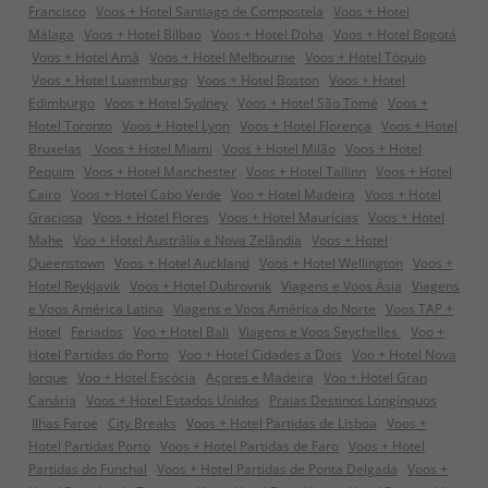
Francisco
Voos + Hotel Santiago de Compostela
Voos + Hotel
Málaga
Voos + Hotel Bilbao
Voos + Hotel Doha
Voos + Hotel Bogotá
Voos + Hotel Amã
Voos + Hotel Melbourne
Voos + Hotel Tóquio
Voos + Hotel Luxemburgo
Voos + Hotel Boston
Voos + Hotel
Edimburgo
Voos + Hotel Sydney
Voos + Hotel São Tomé
Voos +
Hotel Toronto
Voos + Hotel Lyon
Voos + Hotel Florença
Voos + Hotel
Bruxelas
Voos + Hotel Miami
Voos + Hotel Milão
Voos + Hotel
Pequim
Voos + Hotel Manchester
Voos + Hotel Tallinn
Voos + Hotel
Cairo
Voos + Hotel Cabo Verde
Voo + Hotel Madeira
Voos + Hotel
Graciosa
Voos + Hotel Flores
Voos + Hotel Maurícias
Voos + Hotel
Mahe
Voo + Hotel Austrália e Nova Zelândia
Voos + Hotel
Queenstown
Voos + Hotel Auckland
Voos + Hotel Wellington
Voos +
Hotel Reykjavik
Voos + Hotel Dubrovnik
Viagens e Voos Ásia
Viagens
e Voos América Latina
Viagens e Voos América do Norte
Voos TAP +
Hotel
Feriados
Voo + Hotel Bali
Viagens e Voos Seychelles
Voo +
Hotel Partidas do Porto
Voo + Hotel Cidades a Dois
Voo + Hotel Nova
Iorque
Voo + Hotel Escócia
Açores e Madeira
Voo + Hotel Gran
Canária
Voos + Hotel Estados Unidos
Praias Destinos Longínquos
Ilhas Faroe
City Breaks
Voos + Hotel Partidas de Lisboa
Voos +
Hotel Partidas Porto
Voos + Hotel Partidas de Faro
Voos + Hotel
Partidas do Funchal
Voos + Hotel Partidas de Ponta Delgada
Voos +