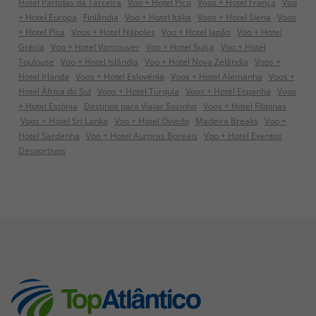
Hotel Partidas da Terceira
Voo + Hotel Pico
Voos + Hotel França
Voo
+ Hotel Europa
Finlândia
Voo + Hotel Itália
Voos + Hotel Siena
Voos
+ Hotel Pisa
Voos + Hotel Nápoles
Voo + Hotel Japão
Voo + Hotel
Grécia
Voo + Hotel Vancouver
Voo + Hotel Suiça
Voo + Hotel
Toulouse
Voo + Hotel Islândia
Voo + Hotel Nova Zelândia
Voos +
Hotel Irlanda
Voos + Hotel Eslovénia
Voos + Hotel Alemanha
Voos +
Hotel África do Sul
Voos + Hotel Turquia
Voos + Hotel Espanha
Voos
+ Hotel Estónia
Destinos para Viajar Sozinho
Voos + Hotel Filipinas
Voos + Hotel Sri Lanka
Voo + Hotel Oviedo
Madeira Breaks
Voo +
Hotel Sardenha
Voo + Hotel Auroras Boreais
Voo + Hotel Eventos
Desportivos