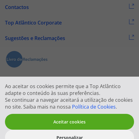
Contactos
Top Atlântico Corporate
Sugestões e Reclamações
Ao aceitar os cookies permite que a Top Atlântico
adapte o conteúdo às suas preferências.
Se continuar a navegar aceitará a utilização de cookies
2026 © Todos os direitos reservados:
Top Atlântico, Viagens e Turismo
no site. Saiba mais na nossa
Política de Cookies
.
S.A. – RNAVT 1833
Aceitar cookies
Personalizar