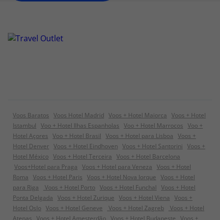
Voos Baratos
Voos Hotel Madrid
Voos + Hotel Maiorca
Voos + Hotel
Istambul
Voo + Hotel Ilhas Espanholas
Voo + Hotel Marrocos
Voo +
Hotel Açores
Voo + Hotel Brasil
Voos + Hotel para Lisboa
Voos +
Hotel Denver
Voos + Hotel Eindhoven
Voos + Hotel Santorini
Voos +
Hotel México
Voos + Hotel Terceira
Voos + Hotel Barcelona
Voos+Hotel para Praga
Voos + Hotel para Veneza
Voos + Hotel
Roma
Voos + Hotel Paris
Voos + Hotel Nova Iorque
Voos + Hotel
para Riga
Voos + Hotel Porto
Voos + Hotel Funchal
Voos + Hotel
Ponta Delgada
Voos + Hotel Zurique
Voos + Hotel Viena
Voos +
Hotel Oslo
Voos + Hotel Geneve
Voos + Hotel Zagreb
Voos + Hotel
Atenas
Voos + Hotel Amesterdão
Voos + Hotel Budapeste
Voos +