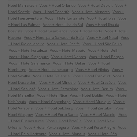
Hotel Marrakech
Voos + Hotel Orlando
Voos + Hotel Detroit
Voos +
Hotel Seattle
Voos + Hotel Tenerife
Voos + Hotel Menorca
Voos +
Hotel Fuerteventura
Voos + Hotel Lanzarote
Voo + Hotel Ibiza
Voos
+ Hotel Las Palmas
Voos + Hotel Ilha do Sal
Voos + Hotel Ilha da
Boavista
Voos + Hotel Casablanca
Voos + Hotel Horta
Voos + Hotel
Havana
Voos + Hotel para Salvador da Baía
Voos + Hotel Natal
Voos
+ Hotel Rio de Janeiro
Voos + Hotel Recife
Voos + Hotel São Paulo
Voos + Hotel Fortaleza
Voos + Hotel Maputo
Voos + Hotel Delhi
Voos + Hotel Singapura
Voos + Hotel Nantes
Voos + Hotel Bergen
Voos + Hotel Salamanca
Voos + Hotel Dakar
Voos + Hotel
Hamburgo
Voos + Hotel Joanesburgo
Voos + Hotel Vilnius
Voos +
Hotel Sevilha
Voos + Hotel Valencia
Voos + Hotel Frankfurt
Voos +
Hotel Dusseldorf
Voos + Hotel Mindelo
Voos + Hotel Cracóvia
Voos
+ Hotel San José
Voos + Hotel Estocolmo
Voo + Hotel Berlim
Voos +
Hotel Marselha
Voos + Hotel Nice
Voos + Hotel Dublin
Voos + Hotel
Helsínquia
Voos + Hotel Copenhaga
Voos + Hotel Munique
Voos +
Hotel Varsóvia
Voos + Hotel Salzburg
Voos + Hotel Zanzibar
Voos +
Hotel Glasgow
Voos + Hotel Porto Santo
Voos + Hotel Maceio
Voos
+ Hotel Buenos Aires
Voos + Hotel Brasília
Voos + Hotel New
Orleans
Voos + Hotel Porto Seguro
Voos + Hotel Porto Alegre
Voos
+ Hotel Belo Horizonte
Voos + Hotel Manaus
Voos + Hotel São