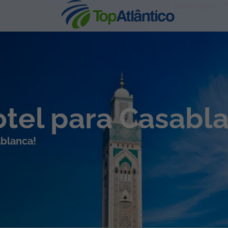
nhas
otel para Casabl
ablanca!
s
tas