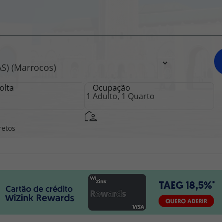
iagem
iagens
olta
Ocupação
retos