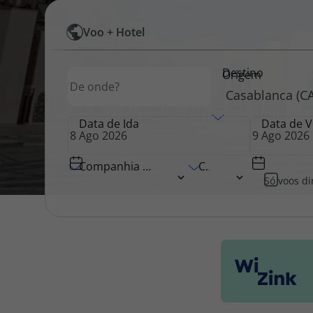
Pesquisar
Voo + Hotel
Pacotes de Férias
Cheque V
por
Destino
Origem
Origem
Voos
Disneyland ® Paris
Blog TopV
Data de Ida
Data de V
Companhia Aérea
Classe
Só voos di