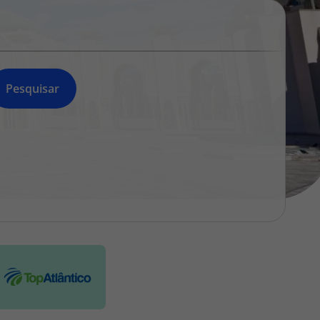
218 925 471
A sua agência de viagens Top Atlântico tem a preocupação de
estar sempre mais perto de si, para maior comodidade e total
facilidade na marcação das suas viagens, tem ainda ao seu
dispor o nosso call center a funcionar todos os dias úteis das
Pesquisar
10:00 às 20:00 e Sábado das 10:00 às 14:00.