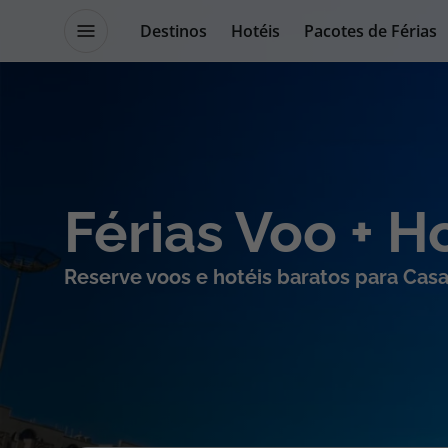
Destinos
Hotéis
Pacotes de Férias
Promoções
Blog TopViagens
Destinos
Escapadi
Férias Voo + H
Voos
Cruzeiros
Reserve voos e hotéis baratos para Cas
Hotéis
Promoçõe
Voos + Hotel
Especialis