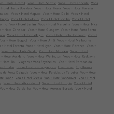
os + Hotel Detroit
Voos + Hotel Seattle
Voos + Hotel Tenerife
Voos
 Hotel Ilha da Boavista
Voos + Hotel Horta
Voos + Hotel Havana
taleza
Voos + Hotel Maputo
Voos + Hotel Delhi
Voos + Hotel
sburgo
Voos + Hotel Vilnius
Voos + Hotel Sevilha
Voos + Hotel
colmo
Voo + Hotel Berlim
Voos + Hotel Marselha
Voos + Hotel Nice
s + Hotel Zanzibar
Voos + Hotel Glasgow
Voos + Hotel Porto Santo
guro
Voos + Hotel Porto Alegre
Voos + Hotel Belo Horizonte
Voos +
Voos + Hotel Bogotá
Voos + Hotel Amã
Voos + Hotel Melbourne
s + Hotel Toronto
Voos + Hotel Lyon
Voos + Hotel Florença
Voos +
Voos + Hotel Cabo Verde
Voo + Hotel Madeira
Voos + Hotel
 + Hotel Auckland
Voos + Hotel Wellington
Voos + Hotel Reykjavik
+ Hotel Bali
Viagens e Voos Seychelles
Voo + Hotel Partidas do
dos Unidos
Praias Destinos Longínquos
Ilhas Faroe
City Breaks
das de Ponta Delgada
Voos + Hotel Partidas da Terceira
Voo + Hotel
otel Japão
Voo + Hotel Grécia
Voo + Hotel Vancouver
Voo + Hotel
a
Voos + Hotel África do Sul
Voos + Hotel Turquia
Voos + Hotel
Voo + Hotel Sardenha
Voo + Hotel Auroras Boreais
Voo + Hotel