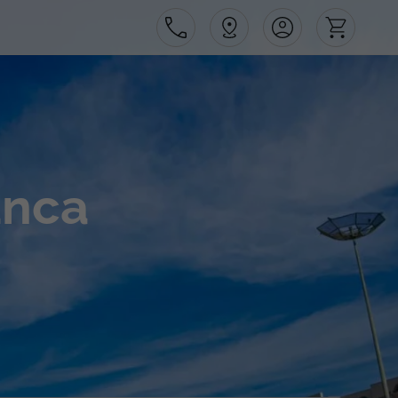
Área de Cliente
anca
Agências
Contactos
Apoio ao cliente em Portugal
218 925 471
Apoio ao cliente no Estrangeiro