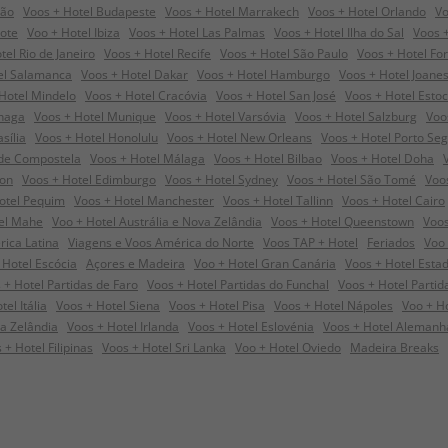
dão
Voos + Hotel Budapeste
Voos + Hotel Marrakech
Voos + Hotel Orlando
Vo
rote
Voo + Hotel Ibiza
Voos + Hotel Las Palmas
Voos + Hotel Ilha do Sal
Voos +
tel Rio de Janeiro
Voos + Hotel Recife
Voos + Hotel São Paulo
Voos + Hotel For
el Salamanca
Voos + Hotel Dakar
Voos + Hotel Hamburgo
Voos + Hotel Joane
Hotel Mindelo
Voos + Hotel Cracóvia
Voos + Hotel San José
Voos + Hotel Esto
nhaga
Voos + Hotel Munique
Voos + Hotel Varsóvia
Voos + Hotel Salzburg
Voo
sília
Voos + Hotel Honolulu
Voos + Hotel New Orleans
Voos + Hotel Porto Se
 de Compostela
Voos + Hotel Málaga
Voos + Hotel Bilbao
Voos + Hotel Doha
ton
Voos + Hotel Edimburgo
Voos + Hotel Sydney
Voos + Hotel São Tomé
Voo
otel Pequim
Voos + Hotel Manchester
Voos + Hotel Tallinn
Voos + Hotel Cairo
el Mahe
Voo + Hotel Austrália e Nova Zelândia
Voos + Hotel Queenstown
Voos
rica Latina
Viagens e Voos América do Norte
Voos TAP + Hotel
Feriados
Voo 
 Hotel Escócia
Açores e Madeira
Voo + Hotel Gran Canária
Voos + Hotel Esta
 + Hotel Partidas de Faro
Voos + Hotel Partidas do Funchal
Voos + Hotel Parti
el Itália
Voos + Hotel Siena
Voos + Hotel Pisa
Voos + Hotel Nápoles
Voo + H
a Zelândia
Voos + Hotel Irlanda
Voos + Hotel Eslovénia
Voos + Hotel Alemanh
 + Hotel Filipinas
Voos + Hotel Sri Lanka
Voo + Hotel Oviedo
Madeira Breaks