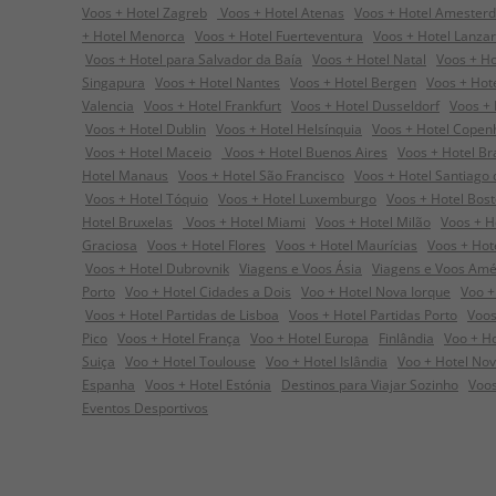
Voos + Hotel Zagreb
Voos + Hotel Atenas
Voos + Hotel Amester
+ Hotel Menorca
Voos + Hotel Fuerteventura
Voos + Hotel Lanza
Voos + Hotel para Salvador da Baía
Voos + Hotel Natal
Voos + Ho
Singapura
Voos + Hotel Nantes
Voos + Hotel Bergen
Voos + Hot
Valencia
Voos + Hotel Frankfurt
Voos + Hotel Dusseldorf
Voos + 
Voos + Hotel Dublin
Voos + Hotel Helsínquia
Voos + Hotel Cope
Voos + Hotel Maceio
Voos + Hotel Buenos Aires
Voos + Hotel Bra
Hotel Manaus
Voos + Hotel São Francisco
Voos + Hotel Santiago
Voos + Hotel Tóquio
Voos + Hotel Luxemburgo
Voos + Hotel Bos
Hotel Bruxelas
Voos + Hotel Miami
Voos + Hotel Milão
Voos + H
Graciosa
Voos + Hotel Flores
Voos + Hotel Maurícias
Voos + Hot
Voos + Hotel Dubrovnik
Viagens e Voos Ásia
Viagens e Voos Amé
Porto
Voo + Hotel Cidades a Dois
Voo + Hotel Nova Iorque
Voo +
Voos + Hotel Partidas de Lisboa
Voos + Hotel Partidas Porto
Voos
Pico
Voos + Hotel França
Voo + Hotel Europa
Finlândia
Voo + Hot
Suiça
Voo + Hotel Toulouse
Voo + Hotel Islândia
Voo + Hotel Nov
Espanha
Voos + Hotel Estónia
Destinos para Viajar Sozinho
Voos
Eventos Desportivos