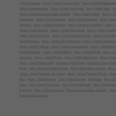
+ Hotel Atenas
Voos + Hotel Amesterdão
Voos + Hotel Budapest
Hotel Fuerteventura
Voos + Hotel Lanzarote
Voo + Hotel Ibiza
Vo
Voos + Hotel para Salvador da Baía
Voos + Hotel Natal
Voos + Ho
Singapura
Voos + Hotel Nantes
Voos + Hotel Bergen
Voos + Hot
Valencia
Voos + Hotel Frankfurt
Voos + Hotel Dusseldorf
Voos + 
Voos + Hotel Dublin
Voos + Hotel Helsínquia
Voos + Hotel Cope
Voos + Hotel Maceio
Voos + Hotel Buenos Aires
Voos + Hotel Bra
Hotel Manaus
Voos + Hotel São Francisco
Voos + Hotel Santiago
Voos + Hotel Tóquio
Voos + Hotel Luxemburgo
Voos + Hotel Bos
Hotel Bruxelas
Voos + Hotel Miami
Voos + Hotel Milão
Voos + H
Graciosa
Voos + Hotel Flores
Voos + Hotel Maurícias
Voos + Hot
Voos + Hotel Dubrovnik
Viagens e Voos Ásia
Viagens e Voos Amé
Porto
Voo + Hotel Cidades a Dois
Voo + Hotel Nova Iorque
Voo +
Voos + Hotel Partidas de Lisboa
Voos + Hotel Partidas Porto
Voos
Pico
Voos + Hotel França
Voo + Hotel Europa
Finlândia
Voo + Hot
Suiça
Voo + Hotel Toulouse
Voo + Hotel Islândia
Voo + Hotel Nov
Espanha
Voos + Hotel Estónia
Destinos para Viajar Sozinho
Voos
Eventos Desportivos