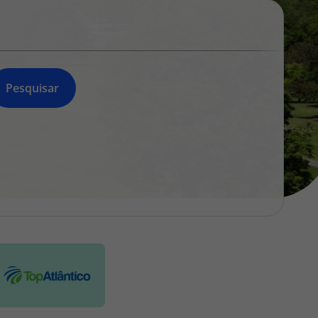
218 925 471
A sua agência de viagens Top Atlântico tem a preocupação de
estar sempre mais perto de si, para maior comodidade e total
facilidade na marcação das suas viagens, tem ainda ao seu
dispor o nosso call center a funcionar todos os dias úteis das
Pesquisar
10:00 às 20:00 e Sábado das 10:00 às 14:00.