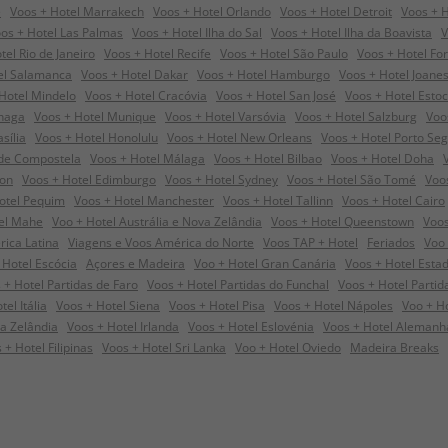
e
Voos + Hotel Marrakech
Voos + Hotel Orlando
Voos + Hotel Detroit
Voos + H
os + Hotel Las Palmas
Voos + Hotel Ilha do Sal
Voos + Hotel Ilha da Boavista
V
tel Rio de Janeiro
Voos + Hotel Recife
Voos + Hotel São Paulo
Voos + Hotel For
el Salamanca
Voos + Hotel Dakar
Voos + Hotel Hamburgo
Voos + Hotel Joane
Hotel Mindelo
Voos + Hotel Cracóvia
Voos + Hotel San José
Voos + Hotel Esto
nhaga
Voos + Hotel Munique
Voos + Hotel Varsóvia
Voos + Hotel Salzburg
Voo
sília
Voos + Hotel Honolulu
Voos + Hotel New Orleans
Voos + Hotel Porto Se
 de Compostela
Voos + Hotel Málaga
Voos + Hotel Bilbao
Voos + Hotel Doha
ton
Voos + Hotel Edimburgo
Voos + Hotel Sydney
Voos + Hotel São Tomé
Voo
otel Pequim
Voos + Hotel Manchester
Voos + Hotel Tallinn
Voos + Hotel Cairo
el Mahe
Voo + Hotel Austrália e Nova Zelândia
Voos + Hotel Queenstown
Voos
rica Latina
Viagens e Voos América do Norte
Voos TAP + Hotel
Feriados
Voo 
 Hotel Escócia
Açores e Madeira
Voo + Hotel Gran Canária
Voos + Hotel Esta
 + Hotel Partidas de Faro
Voos + Hotel Partidas do Funchal
Voos + Hotel Parti
el Itália
Voos + Hotel Siena
Voos + Hotel Pisa
Voos + Hotel Nápoles
Voo + H
a Zelândia
Voos + Hotel Irlanda
Voos + Hotel Eslovénia
Voos + Hotel Alemanh
 + Hotel Filipinas
Voos + Hotel Sri Lanka
Voo + Hotel Oviedo
Madeira Breaks