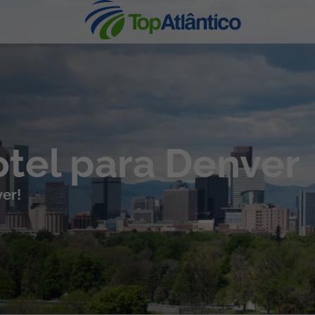
nhas
otel para Denver
ver!
s
tas