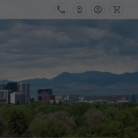
Área de Cliente
Agências
Contactos
Apoio ao cliente em Portugal
218 925 471
Apoio ao cliente no Estrangeiro