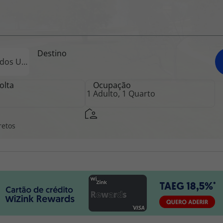
iagem
Destino
iagens
olta
Ocupação
retos