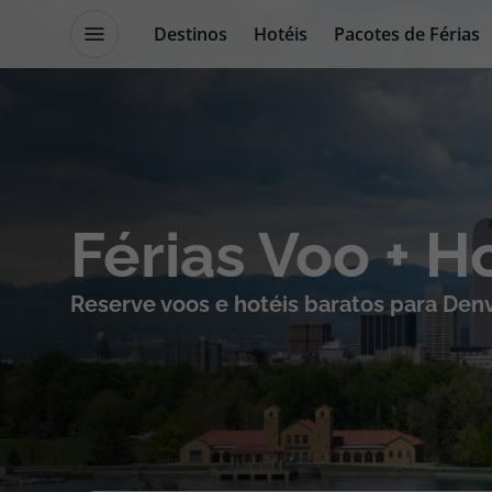
Destinos
Hotéis
Pacotes de Férias
Promoções
Blog TopViagens
Destinos
Escapadi
Férias Voo + H
Voos
Cruzeiros
Reserve voos e hotéis baratos para Den
Hotéis
Promoçõe
Voos + Hotel
Especialis