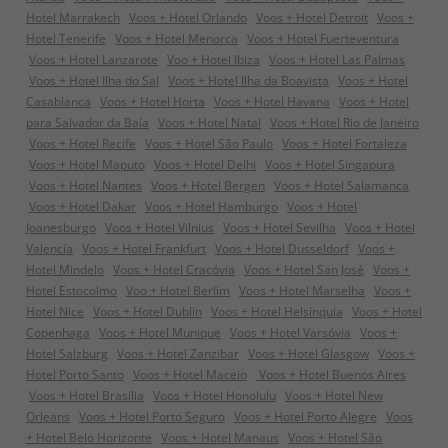
Hotel Marrakech
Voos + Hotel Orlando
Voos + Hotel Detroit
Voos +
Hotel Tenerife
Voos + Hotel Menorca
Voos + Hotel Fuerteventura
Voos + Hotel Lanzarote
Voo + Hotel Ibiza
Voos + Hotel Las Palmas
Voos + Hotel Ilha do Sal
Voos + Hotel Ilha da Boavista
Voos + Hotel
Casablanca
Voos + Hotel Horta
Voos + Hotel Havana
Voos + Hotel
para Salvador da Baía
Voos + Hotel Natal
Voos + Hotel Rio de Janeiro
Voos + Hotel Recife
Voos + Hotel São Paulo
Voos + Hotel Fortaleza
Voos + Hotel Maputo
Voos + Hotel Delhi
Voos + Hotel Singapura
Voos + Hotel Nantes
Voos + Hotel Bergen
Voos + Hotel Salamanca
Voos + Hotel Dakar
Voos + Hotel Hamburgo
Voos + Hotel
Joanesburgo
Voos + Hotel Vilnius
Voos + Hotel Sevilha
Voos + Hotel
Valencia
Voos + Hotel Frankfurt
Voos + Hotel Dusseldorf
Voos +
Hotel Mindelo
Voos + Hotel Cracóvia
Voos + Hotel San José
Voos +
Hotel Estocolmo
Voo + Hotel Berlim
Voos + Hotel Marselha
Voos +
Hotel Nice
Voos + Hotel Dublin
Voos + Hotel Helsínquia
Voos + Hotel
Copenhaga
Voos + Hotel Munique
Voos + Hotel Varsóvia
Voos +
Hotel Salzburg
Voos + Hotel Zanzibar
Voos + Hotel Glasgow
Voos +
Hotel Porto Santo
Voos + Hotel Maceio
Voos + Hotel Buenos Aires
Voos + Hotel Brasília
Voos + Hotel Honolulu
Voos + Hotel New
Orleans
Voos + Hotel Porto Seguro
Voos + Hotel Porto Alegre
Voos
+ Hotel Belo Horizonte
Voos + Hotel Manaus
Voos + Hotel São