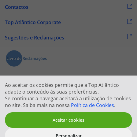
Contactos
Top Atlântico Corporate
Sugestões e Reclamações
Ao aceitar os cookies permite que a Top Atlântico
adapte o conteúdo às suas preferências.
Se continuar a navegar aceitará a utilização de cookies
2026 © Todos os direitos reservados:
Top Atlântico, Viagens e Turismo
no site. Saiba mais na nossa
Política de Cookies
.
S.A. – RNAVT 1833
Aceitar cookies
Personalizar