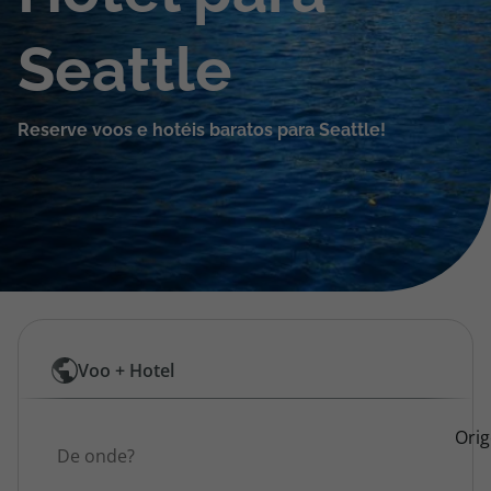
Cruzeiros
Seattle
Promoções
Reserve voos e hotéis baratos para Seattle!
Especialistas
Cheque Viagem
Rede de Lojas
Blog TopViagens
Pesquisar
Voo + Hotel
por
Área de Cliente
Origem
Ori
Voos