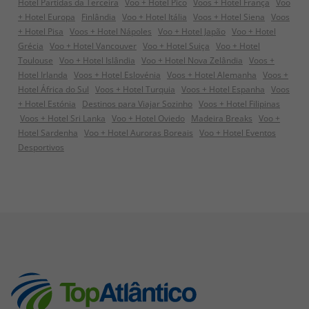
Hotel Partidas da Terceira
Voo + Hotel Pico
Voos + Hotel França
Voo
+ Hotel Europa
Finlândia
Voo + Hotel Itália
Voos + Hotel Siena
Voos
+ Hotel Pisa
Voos + Hotel Nápoles
Voo + Hotel Japão
Voo + Hotel
Grécia
Voo + Hotel Vancouver
Voo + Hotel Suiça
Voo + Hotel
Toulouse
Voo + Hotel Islândia
Voo + Hotel Nova Zelândia
Voos +
Hotel Irlanda
Voos + Hotel Eslovénia
Voos + Hotel Alemanha
Voos +
Hotel África do Sul
Voos + Hotel Turquia
Voos + Hotel Espanha
Voos
+ Hotel Estónia
Destinos para Viajar Sozinho
Voos + Hotel Filipinas
Voos + Hotel Sri Lanka
Voo + Hotel Oviedo
Madeira Breaks
Voo +
Hotel Sardenha
Voo + Hotel Auroras Boreais
Voo + Hotel Eventos
Desportivos