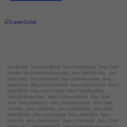
Voos Baratos
Voos Hotel Madrid
Voos + Hotel Maiorca
Voos + Hotel
Istambul
Voo + Hotel Ilhas Espanholas
Voo + Hotel Marrocos
Voo +
Hotel Açores
Voo + Hotel Brasil
Voos + Hotel para Lisboa
Voos +
Hotel Denver
Voos + Hotel Eindhoven
Voos + Hotel Santorini
Voos +
Hotel México
Voos + Hotel Terceira
Voos + Hotel Barcelona
Voos+Hotel para Praga
Voos + Hotel para Veneza
Voos + Hotel
Roma
Voos + Hotel Paris
Voos + Hotel Nova Iorque
Voos + Hotel
para Riga
Voos + Hotel Porto
Voos + Hotel Funchal
Voos + Hotel
Ponta Delgada
Voos + Hotel Zurique
Voos + Hotel Viena
Voos +
Hotel Oslo
Voos + Hotel Geneve
Voos + Hotel Zagreb
Voos + Hotel
Atenas
Voos + Hotel Amesterdão
Voos + Hotel Budapeste
Voos +