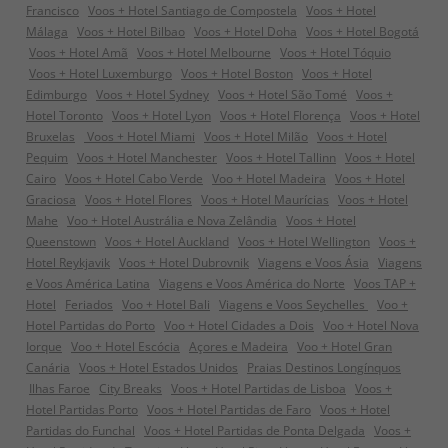
Francisco
Voos + Hotel Santiago de Compostela
Voos + Hotel
Málaga
Voos + Hotel Bilbao
Voos + Hotel Doha
Voos + Hotel Bogotá
Voos + Hotel Amã
Voos + Hotel Melbourne
Voos + Hotel Tóquio
Voos + Hotel Luxemburgo
Voos + Hotel Boston
Voos + Hotel
Edimburgo
Voos + Hotel Sydney
Voos + Hotel São Tomé
Voos +
Hotel Toronto
Voos + Hotel Lyon
Voos + Hotel Florença
Voos + Hotel
Bruxelas
Voos + Hotel Miami
Voos + Hotel Milão
Voos + Hotel
Pequim
Voos + Hotel Manchester
Voos + Hotel Tallinn
Voos + Hotel
Cairo
Voos + Hotel Cabo Verde
Voo + Hotel Madeira
Voos + Hotel
Graciosa
Voos + Hotel Flores
Voos + Hotel Maurícias
Voos + Hotel
Mahe
Voo + Hotel Austrália e Nova Zelândia
Voos + Hotel
Queenstown
Voos + Hotel Auckland
Voos + Hotel Wellington
Voos +
Hotel Reykjavik
Voos + Hotel Dubrovnik
Viagens e Voos Ásia
Viagens
e Voos América Latina
Viagens e Voos América do Norte
Voos TAP +
Hotel
Feriados
Voo + Hotel Bali
Viagens e Voos Seychelles
Voo +
Hotel Partidas do Porto
Voo + Hotel Cidades a Dois
Voo + Hotel Nova
Iorque
Voo + Hotel Escócia
Açores e Madeira
Voo + Hotel Gran
Canária
Voos + Hotel Estados Unidos
Praias Destinos Longínquos
Ilhas Faroe
City Breaks
Voos + Hotel Partidas de Lisboa
Voos +
Hotel Partidas Porto
Voos + Hotel Partidas de Faro
Voos + Hotel
Partidas do Funchal
Voos + Hotel Partidas de Ponta Delgada
Voos +