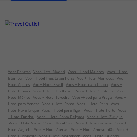
Voos Baratos
Voos Hotel Madrid
Voos + Hotel Maiorca
Voos + Hotel
Istambul
Voo + Hotel Ilhas Espanholas
Voo + Hotel Marrocos
Voo +
Hotel Açores
Voo + Hotel Brasil
Voos + Hotel para Lisboa
Voos +
Hotel Denver
Voos + Hotel Eindhoven
Voos + Hotel Santorini
Voos +
Hotel México
Voos + Hotel Terceira
Voos+Hotel para Praga
Voos +
Hotel para Veneza
Voos + Hotel Roma
Voos + Hotel Paris
Voos +
Hotel Nova Iorque
Voos + Hotel para Riga
Voos + Hotel Porto
Voos
+ Hotel Funchal
Voos + Hotel Ponta Delgada
Voos + Hotel Zurique
Voos + Hotel Viena
Voos + Hotel Oslo
Voos + Hotel Geneve
Voos +
Hotel Zagreb
Voos + Hotel Atenas
Voos + Hotel Amesterdão
Voos +
Hotel Budapeste
Voos + Hotel Marrakech
Voos + Hotel Orlando