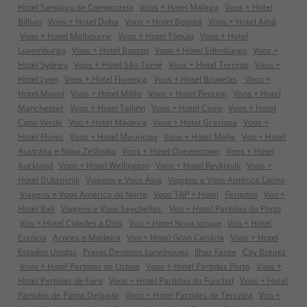
Hotel Santiago de Compostela
Voos + Hotel Málaga
Voos + Hotel
Bilbao
Voos + Hotel Doha
Voos + Hotel Bogotá
Voos + Hotel Amã
Voos + Hotel Melbourne
Voos + Hotel Tóquio
Voos + Hotel
Luxemburgo
Voos + Hotel Boston
Voos + Hotel Edimburgo
Voos +
Hotel Sydney
Voos + Hotel São Tomé
Voos + Hotel Toronto
Voos +
Hotel Lyon
Voos + Hotel Florença
Voos + Hotel Bruxelas
Voos +
Hotel Miami
Voos + Hotel Milão
Voos + Hotel Pequim
Voos + Hotel
Manchester
Voos + Hotel Tallinn
Voos + Hotel Cairo
Voos + Hotel
Cabo Verde
Voo + Hotel Madeira
Voos + Hotel Graciosa
Voos +
Hotel Flores
Voos + Hotel Maurícias
Voos + Hotel Mahe
Voo + Hotel
Austrália e Nova Zelândia
Voos + Hotel Queenstown
Voos + Hotel
Auckland
Voos + Hotel Wellington
Voos + Hotel Reykjavik
Voos +
Hotel Dubrovnik
Viagens e Voos Ásia
Viagens e Voos América Latina
Viagens e Voos América do Norte
Voos TAP + Hotel
Feriados
Voo +
Hotel Bali
Viagens e Voos Seychelles
Voo + Hotel Partidas do Porto
Voo + Hotel Cidades a Dois
Voo + Hotel Nova Iorque
Voo + Hotel
Escócia
Açores e Madeira
Voo + Hotel Gran Canária
Voos + Hotel
Estados Unidos
Praias Destinos Longínquos
Ilhas Faroe
City Breaks
Voos + Hotel Partidas de Lisboa
Voos + Hotel Partidas Porto
Voos +
Hotel Partidas de Faro
Voos + Hotel Partidas do Funchal
Voos + Hotel
Partidas de Ponta Delgada
Voos + Hotel Partidas da Terceira
Voo +