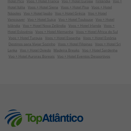
Hotel Pico
Voos + Hotel França
Voo + Hotel Europa
Finlândia
Voo +
Hotel Itália
Voos + Hotel Siena
Voos + Hotel Pisa
Voos + Hotel
Nápoles
Voo + Hotel Japão
Voo + Hotel Grécia
Voo + Hotel
Vancouver
Voo + Hotel Suiça
Voo + Hotel Toulouse
Voo + Hotel
Islândia
Voo + Hotel Nova Zelândia
Voos + Hotel Irlanda
Voos +
Hotel Eslovénia
Voos + Hotel Alemanha
Voos + Hotel África do Sul
Voos + Hotel Turquia
Voos + Hotel Espanha
Voos + Hotel Estónia
Destinos para Viajar Sozinho
Voos + Hotel Filipinas
Voos + Hotel Sri
Lanka
Voo + Hotel Oviedo
Madeira Breaks
Voo + Hotel Sardenha
Voo + Hotel Auroras Boreais
Voo + Hotel Eventos Desportivos