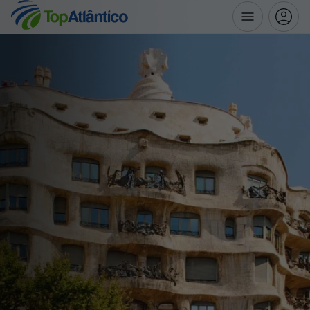
Destinos
Voos
Hotéis
Voos + Hotel
Pacotes de Férias
Disneyland ® Paris
Escapadinhas