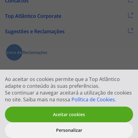
Contactos
Top Atlântico Corporate
Sugestões e Reclamações
Ao aceitar os cookies permite que a Top Atlântico
adapte o conteúdo às suas preferências.
Se continuar a navegar aceitará a utilização de cookies
2026 © Todos os direitos reservados:
Top Atlântico, Viagens e Turismo
no site. Saiba mais na nossa
Política de Cookies
.
S.A. – RNAVT 1833
Aceitar cookies
Personalizar