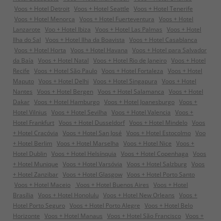
Voos + Hotel Detroit
Voos + Hotel Seattle
Voos + Hotel Tenerife
Voos + Hotel Menorca
Voos + Hotel Fuerteventura
Voos + Hotel
Lanzarote
Voo + Hotel Ibiza
Voos + Hotel Las Palmas
Voos + Hotel
Ilha do Sal
Voos + Hotel Ilha da Boavista
Voos + Hotel Casablanca
Voos + Hotel Horta
Voos + Hotel Havana
Voos + Hotel para Salvador
da Baía
Voos + Hotel Natal
Voos + Hotel Rio de Janeiro
Voos + Hotel
Recife
Voos + Hotel São Paulo
Voos + Hotel Fortaleza
Voos + Hotel
Maputo
Voos + Hotel Delhi
Voos + Hotel Singapura
Voos + Hotel
Nantes
Voos + Hotel Bergen
Voos + Hotel Salamanca
Voos + Hotel
Dakar
Voos + Hotel Hamburgo
Voos + Hotel Joanesburgo
Voos +
Hotel Vilnius
Voos + Hotel Sevilha
Voos + Hotel Valencia
Voos +
Hotel Frankfurt
Voos + Hotel Dusseldorf
Voos + Hotel Mindelo
Voos
+ Hotel Cracóvia
Voos + Hotel San José
Voos + Hotel Estocolmo
Voo
+ Hotel Berlim
Voos + Hotel Marselha
Voos + Hotel Nice
Voos +
Hotel Dublin
Voos + Hotel Helsínquia
Voos + Hotel Copenhaga
Voos
+ Hotel Munique
Voos + Hotel Varsóvia
Voos + Hotel Salzburg
Voos
+ Hotel Zanzibar
Voos + Hotel Glasgow
Voos + Hotel Porto Santo
Voos + Hotel Maceio
Voos + Hotel Buenos Aires
Voos + Hotel
Brasília
Voos + Hotel Honolulu
Voos + Hotel New Orleans
Voos +
Hotel Porto Seguro
Voos + Hotel Porto Alegre
Voos + Hotel Belo
Horizonte
Voos + Hotel Manaus
Voos + Hotel São Francisco
Voos +