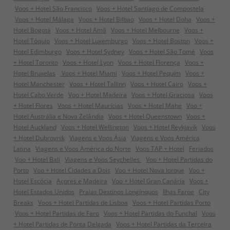
Voos + Hotel São Francisco
Voos + Hotel Santiago de Compostela
Voos + Hotel Málaga
Voos + Hotel Bilbao
Voos + Hotel Doha
Voos +
Hotel Bogotá
Voos + Hotel Amã
Voos + Hotel Melbourne
Voos +
Hotel Tóquio
Voos + Hotel Luxemburgo
Voos + Hotel Boston
Voos +
Hotel Edimburgo
Voos + Hotel Sydney
Voos + Hotel São Tomé
Voos
+ Hotel Toronto
Voos + Hotel Lyon
Voos + Hotel Florença
Voos +
Hotel Bruxelas
Voos + Hotel Miami
Voos + Hotel Pequim
Voos +
Hotel Manchester
Voos + Hotel Tallinn
Voos + Hotel Cairo
Voos +
Hotel Cabo Verde
Voo + Hotel Madeira
Voos + Hotel Graciosa
Voos
+ Hotel Flores
Voos + Hotel Maurícias
Voos + Hotel Mahe
Voo +
Hotel Austrália e Nova Zelândia
Voos + Hotel Queenstown
Voos +
Hotel Auckland
Voos + Hotel Wellington
Voos + Hotel Reykjavik
Voos
+ Hotel Dubrovnik
Viagens e Voos Ásia
Viagens e Voos América
Latina
Viagens e Voos América do Norte
Voos TAP + Hotel
Feriados
Voo + Hotel Bali
Viagens e Voos Seychelles
Voo + Hotel Partidas do
Porto
Voo + Hotel Cidades a Dois
Voo + Hotel Nova Iorque
Voo +
Hotel Escócia
Açores e Madeira
Voo + Hotel Gran Canária
Voos +
Hotel Estados Unidos
Praias Destinos Longínquos
Ilhas Faroe
City
Breaks
Voos + Hotel Partidas de Lisboa
Voos + Hotel Partidas Porto
Voos + Hotel Partidas de Faro
Voos + Hotel Partidas do Funchal
Voos
+ Hotel Partidas de Ponta Delgada
Voos + Hotel Partidas da Terceira