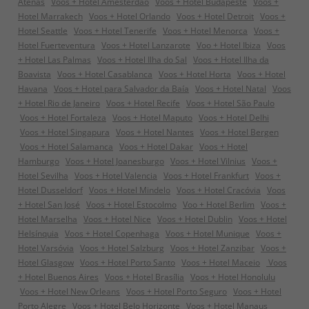
Atenas
Voos + Hotel Amesterdão
Voos + Hotel Budapeste
Voos +
Hotel Marrakech
Voos + Hotel Orlando
Voos + Hotel Detroit
Voos +
Hotel Seattle
Voos + Hotel Tenerife
Voos + Hotel Menorca
Voos +
Hotel Fuerteventura
Voos + Hotel Lanzarote
Voo + Hotel Ibiza
Voos
+ Hotel Las Palmas
Voos + Hotel Ilha do Sal
Voos + Hotel Ilha da
Boavista
Voos + Hotel Casablanca
Voos + Hotel Horta
Voos + Hotel
Havana
Voos + Hotel para Salvador da Baía
Voos + Hotel Natal
Voos
+ Hotel Rio de Janeiro
Voos + Hotel Recife
Voos + Hotel São Paulo
Voos + Hotel Fortaleza
Voos + Hotel Maputo
Voos + Hotel Delhi
Voos + Hotel Singapura
Voos + Hotel Nantes
Voos + Hotel Bergen
Voos + Hotel Salamanca
Voos + Hotel Dakar
Voos + Hotel
Hamburgo
Voos + Hotel Joanesburgo
Voos + Hotel Vilnius
Voos +
Hotel Sevilha
Voos + Hotel Valencia
Voos + Hotel Frankfurt
Voos +
Hotel Dusseldorf
Voos + Hotel Mindelo
Voos + Hotel Cracóvia
Voos
+ Hotel San José
Voos + Hotel Estocolmo
Voo + Hotel Berlim
Voos +
Hotel Marselha
Voos + Hotel Nice
Voos + Hotel Dublin
Voos + Hotel
Helsínquia
Voos + Hotel Copenhaga
Voos + Hotel Munique
Voos +
Hotel Varsóvia
Voos + Hotel Salzburg
Voos + Hotel Zanzibar
Voos +
Hotel Glasgow
Voos + Hotel Porto Santo
Voos + Hotel Maceio
Voos
+ Hotel Buenos Aires
Voos + Hotel Brasília
Voos + Hotel Honolulu
Voos + Hotel New Orleans
Voos + Hotel Porto Seguro
Voos + Hotel
Porto Alegre
Voos + Hotel Belo Horizonte
Voos + Hotel Manaus