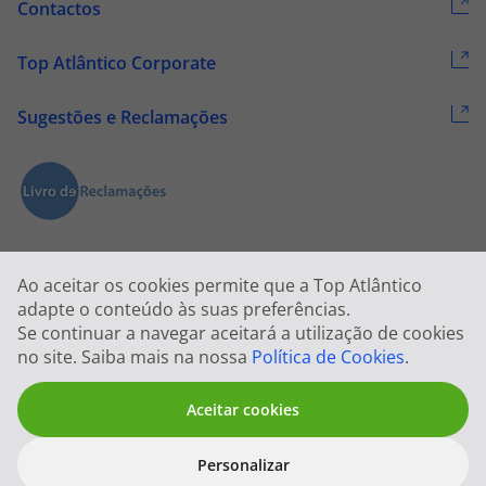
Contactos
Top Atlântico Corporate
Sugestões e Reclamações
Ao aceitar os cookies permite que a Top Atlântico
adapte o conteúdo às suas preferências.
Se continuar a navegar aceitará a utilização de cookies
2026 © Todos os direitos reservados:
Top Atlântico, Viagens e Turismo
no site. Saiba mais na nossa
Política de Cookies
.
S.A. – RNAVT 1833
Aceitar cookies
Personalizar