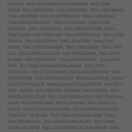
Francisco
Voos + Hotel Santiago de Compostela
Voos + Hotel
Málaga
Voos + Hotel Bilbao
Voos + Hotel Doha
Voos + Hotel Bogotá
Voos + Hotel Amã
Voos + Hotel Melbourne
Voos + Hotel Tóquio
Voos + Hotel Luxemburgo
Voos + Hotel Boston
Voos + Hotel
Edimburgo
Voos + Hotel Sydney
Voos + Hotel São Tomé
Voos +
Hotel Toronto
Voos + Hotel Lyon
Voos + Hotel Florença
Voos + Hotel
Bruxelas
Voos + Hotel Miami
Voos + Hotel Milão
Voos + Hotel
Pequim
Voos + Hotel Manchester
Voos + Hotel Tallinn
Voos + Hotel
Cairo
Voos + Hotel Cabo Verde
Voo + Hotel Madeira
Voos + Hotel
Graciosa
Voos + Hotel Flores
Voos + Hotel Maurícias
Voos + Hotel
Mahe
Voo + Hotel Austrália e Nova Zelândia
Voos + Hotel
Queenstown
Voos + Hotel Auckland
Voos + Hotel Wellington
Voos +
Hotel Reykjavik
Voos + Hotel Dubrovnik
Viagens e Voos Ásia
Viagens
e Voos América Latina
Viagens e Voos América do Norte
Voos TAP +
Hotel
Feriados
Voo + Hotel Bali
Viagens e Voos Seychelles
Voo +
Hotel Partidas do Porto
Voo + Hotel Cidades a Dois
Voo + Hotel Nova
Iorque
Voo + Hotel Escócia
Açores e Madeira
Voo + Hotel Gran
Canária
Voos + Hotel Estados Unidos
Praias Destinos Longínquos
Ilhas Faroe
City Breaks
Voos + Hotel Partidas de Lisboa
Voos +
Hotel Partidas Porto
Voos + Hotel Partidas de Faro
Voos + Hotel
Partidas do Funchal
Voos + Hotel Partidas de Ponta Delgada
Voos +