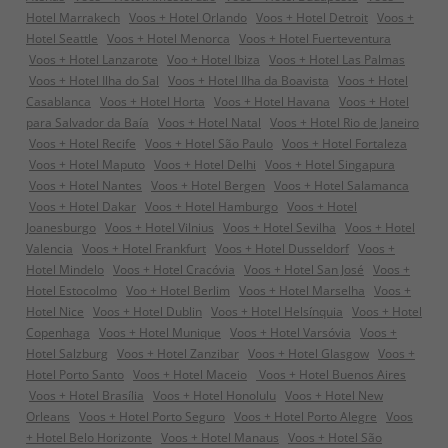
Hotel Marrakech
Voos + Hotel Orlando
Voos + Hotel Detroit
Voos +
Hotel Seattle
Voos + Hotel Menorca
Voos + Hotel Fuerteventura
Voos + Hotel Lanzarote
Voo + Hotel Ibiza
Voos + Hotel Las Palmas
Voos + Hotel Ilha do Sal
Voos + Hotel Ilha da Boavista
Voos + Hotel
Casablanca
Voos + Hotel Horta
Voos + Hotel Havana
Voos + Hotel
para Salvador da Baía
Voos + Hotel Natal
Voos + Hotel Rio de Janeiro
Voos + Hotel Recife
Voos + Hotel São Paulo
Voos + Hotel Fortaleza
Voos + Hotel Maputo
Voos + Hotel Delhi
Voos + Hotel Singapura
Voos + Hotel Nantes
Voos + Hotel Bergen
Voos + Hotel Salamanca
Voos + Hotel Dakar
Voos + Hotel Hamburgo
Voos + Hotel
Joanesburgo
Voos + Hotel Vilnius
Voos + Hotel Sevilha
Voos + Hotel
Valencia
Voos + Hotel Frankfurt
Voos + Hotel Dusseldorf
Voos +
Hotel Mindelo
Voos + Hotel Cracóvia
Voos + Hotel San José
Voos +
Hotel Estocolmo
Voo + Hotel Berlim
Voos + Hotel Marselha
Voos +
Hotel Nice
Voos + Hotel Dublin
Voos + Hotel Helsínquia
Voos + Hotel
Copenhaga
Voos + Hotel Munique
Voos + Hotel Varsóvia
Voos +
Hotel Salzburg
Voos + Hotel Zanzibar
Voos + Hotel Glasgow
Voos +
Hotel Porto Santo
Voos + Hotel Maceio
Voos + Hotel Buenos Aires
Voos + Hotel Brasília
Voos + Hotel Honolulu
Voos + Hotel New
Orleans
Voos + Hotel Porto Seguro
Voos + Hotel Porto Alegre
Voos
+ Hotel Belo Horizonte
Voos + Hotel Manaus
Voos + Hotel São