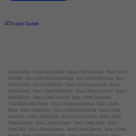
Voos Baratos
Voos Hotel Madrid
Voos + Hotel Maiorca
Voos + Hotel
Istambul
Voo + Hotel Ilhas Espanholas
Voo + Hotel Marrocos
Voo +
Hotel Açores
Voo + Hotel Brasil
Voos + Hotel para Lisboa
Voos +
Hotel Denver
Voos + Hotel Eindhoven
Voos + Hotel Santorini
Voos +
Hotel México
Voos + Hotel Terceira
Voos + Hotel Barcelona
Voos+Hotel para Praga
Voos + Hotel para Veneza
Voos + Hotel
Roma
Voos + Hotel Paris
Voos + Hotel Nova Iorque
Voos + Hotel
para Riga
Voos + Hotel Porto
Voos + Hotel Funchal
Voos + Hotel
Ponta Delgada
Voos + Hotel Zurique
Voos + Hotel Viena
Voos +
Hotel Oslo
Voos + Hotel Geneve
Voos + Hotel Zagreb
Voos + Hotel
Atenas
Voos + Hotel Amesterdão
Voos + Hotel Budapeste
Voos +