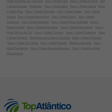
Hotel Partidas da Terceira
Voo + Hotel Pico
Voos + Hotel França
Voo
+ Hotel Europa
Finlândia
Voo + Hotel Itália
Voos + Hotel Siena
Voos
+ Hotel Pisa
Voos + Hotel Nápoles
Voo + Hotel Japão
Voo + Hotel
Grécia
Voo + Hotel Vancouver
Voo + Hotel Suiça
Voo + Hotel
Toulouse
Voo + Hotel Islândia
Voo + Hotel Nova Zelândia
Voos +
Hotel Irlanda
Voos + Hotel Eslovénia
Voos + Hotel Alemanha
Voos +
Hotel África do Sul
Voos + Hotel Turquia
Voos + Hotel Espanha
Voos
+ Hotel Estónia
Destinos para Viajar Sozinho
Voos + Hotel Filipinas
Voos + Hotel Sri Lanka
Voo + Hotel Oviedo
Madeira Breaks
Voo +
Hotel Sardenha
Voo + Hotel Auroras Boreais
Voo + Hotel Eventos
Desportivos