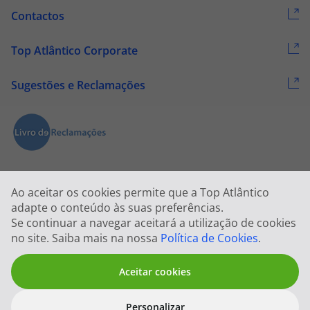
Contactos
Top Atlântico Corporate
Sugestões e Reclamações
Ao aceitar os cookies permite que a Top Atlântico
adapte o conteúdo às suas preferências.
Se continuar a navegar aceitará a utilização de cookies
2026 © Todos os direitos reservados:
Top Atlântico, Viagens e Turismo
no site. Saiba mais na nossa
Política de Cookies
.
S.A. – RNAVT 1833
Aceitar cookies
Personalizar