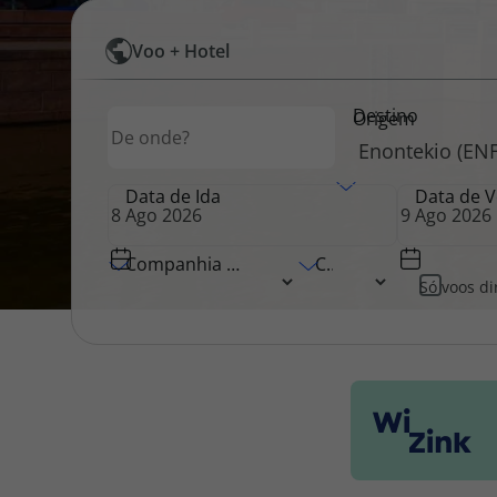
Pesquisar
Voo + Hotel
Pacotes de Férias
Cheque V
por
Destino
Origem
Origem
Voos
Disneyland ® Paris
Blog TopV
Data de Ida
Data de V
Companhia Aérea
Classe
Só voos di