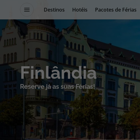
Destinos
Hotéis
Pacotes de Férias
Promoções
Blog TopViagens
Destinos
Escapadi
Finlândia
Voos
Cruzeiros
Reserve já as suas Férias!
Hotéis
Promoçõe
Voos + Hotel
Especialis