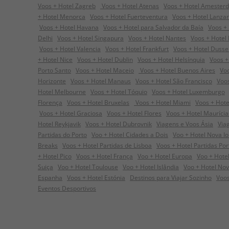
Voos + Hotel Zagreb
Voos + Hotel Atenas
Voos + Hotel Amester
+ Hotel Menorca
Voos + Hotel Fuerteventura
Voos + Hotel Lanza
Voos + Hotel Havana
Voos + Hotel para Salvador da Baía
Voos + 
Delhi
Voos + Hotel Singapura
Voos + Hotel Nantes
Voos + Hotel
Voos + Hotel Valencia
Voos + Hotel Frankfurt
Voos + Hotel Dusse
+ Hotel Nice
Voos + Hotel Dublin
Voos + Hotel Helsínquia
Voos +
Porto Santo
Voos + Hotel Maceio
Voos + Hotel Buenos Aires
Voo
Horizonte
Voos + Hotel Manaus
Voos + Hotel São Francisco
Voos
Hotel Melbourne
Voos + Hotel Tóquio
Voos + Hotel Luxemburgo
Florença
Voos + Hotel Bruxelas
Voos + Hotel Miami
Voos + Hote
Voos + Hotel Graciosa
Voos + Hotel Flores
Voos + Hotel Maurícia
Hotel Reykjavik
Voos + Hotel Dubrovnik
Viagens e Voos Ásia
Via
Partidas do Porto
Voo + Hotel Cidades a Dois
Voo + Hotel Nova I
Breaks
Voos + Hotel Partidas de Lisboa
Voos + Hotel Partidas Por
+ Hotel Pico
Voos + Hotel França
Voo + Hotel Europa
Voo + Hotel 
Suiça
Voo + Hotel Toulouse
Voo + Hotel Islândia
Voo + Hotel Nov
Espanha
Voos + Hotel Estónia
Destinos para Viajar Sozinho
Voos
Eventos Desportivos