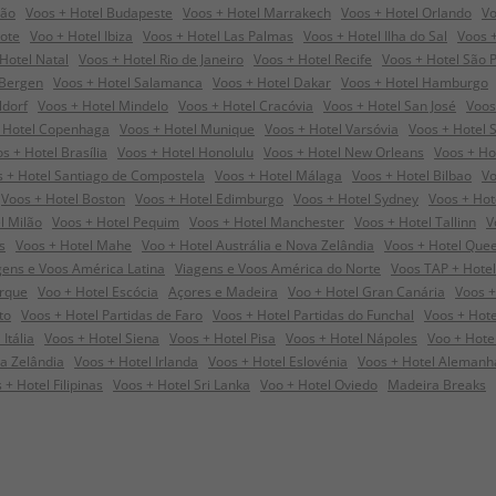
dão
Voos + Hotel Budapeste
Voos + Hotel Marrakech
Voos + Hotel Orlando
Vo
rote
Voo + Hotel Ibiza
Voos + Hotel Las Palmas
Voos + Hotel Ilha do Sal
Voos +
Hotel Natal
Voos + Hotel Rio de Janeiro
Voos + Hotel Recife
Voos + Hotel São 
 Bergen
Voos + Hotel Salamanca
Voos + Hotel Dakar
Voos + Hotel Hamburgo
ldorf
Voos + Hotel Mindelo
Voos + Hotel Cracóvia
Voos + Hotel San José
Voos
 Hotel Copenhaga
Voos + Hotel Munique
Voos + Hotel Varsóvia
Voos + Hotel 
s + Hotel Brasília
Voos + Hotel Honolulu
Voos + Hotel New Orleans
Voos + Ho
 + Hotel Santiago de Compostela
Voos + Hotel Málaga
Voos + Hotel Bilbao
Vo
Voos + Hotel Boston
Voos + Hotel Edimburgo
Voos + Hotel Sydney
Voos + Ho
l Milão
Voos + Hotel Pequim
Voos + Hotel Manchester
Voos + Hotel Tallinn
V
s
Voos + Hotel Mahe
Voo + Hotel Austrália e Nova Zelândia
Voos + Hotel Que
gens e Voos América Latina
Viagens e Voos América do Norte
Voos TAP + Hotel
orque
Voo + Hotel Escócia
Açores e Madeira
Voo + Hotel Gran Canária
Voos +
to
Voos + Hotel Partidas de Faro
Voos + Hotel Partidas do Funchal
Voos + Hote
Itália
Voos + Hotel Siena
Voos + Hotel Pisa
Voos + Hotel Nápoles
Voo + Hote
a Zelândia
Voos + Hotel Irlanda
Voos + Hotel Eslovénia
Voos + Hotel Alemanh
 + Hotel Filipinas
Voos + Hotel Sri Lanka
Voo + Hotel Oviedo
Madeira Breaks