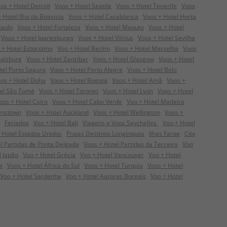
os + Hotel Detroit
Voos + Hotel Seattle
Voos + Hotel Tenerife
Voos
 Hotel Ilha da Boavista
Voos + Hotel Casablanca
Voos + Hotel Horta
Paulo
Voos + Hotel Fortaleza
Voos + Hotel Maputo
Voos + Hotel
Voos + Hotel Joanesburgo
Voos + Hotel Vilnius
Voos + Hotel Sevilha
 + Hotel Estocolmo
Voo + Hotel Berlim
Voos + Hotel Marselha
Voos
Salzburg
Voos + Hotel Zanzibar
Voos + Hotel Glasgow
Voos + Hotel
tel Porto Seguro
Voos + Hotel Porto Alegre
Voos + Hotel Belo
os + Hotel Doha
Voos + Hotel Bogotá
Voos + Hotel Amã
Voos +
tel São Tomé
Voos + Hotel Toronto
Voos + Hotel Lyon
Voos + Hotel
oos + Hotel Cairo
Voos + Hotel Cabo Verde
Voo + Hotel Madeira
enstown
Voos + Hotel Auckland
Voos + Hotel Wellington
Voos +
Feriados
Voo + Hotel Bali
Viagens e Voos Seychelles
Voo + Hotel
 Hotel Estados Unidos
Praias Destinos Longínquos
Ilhas Faroe
City
l Partidas de Ponta Delgada
Voos + Hotel Partidas da Terceira
Voo
l Japão
Voo + Hotel Grécia
Voo + Hotel Vancouver
Voo + Hotel
a
Voos + Hotel África do Sul
Voos + Hotel Turquia
Voos + Hotel
Voo + Hotel Sardenha
Voo + Hotel Auroras Boreais
Voo + Hotel