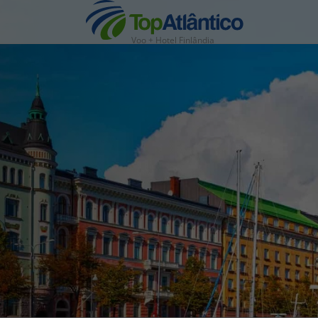
Voo + Hotel Finlândia
nhas
s
tas