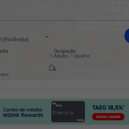
iagem
iagens
olta
Ocupação
retos