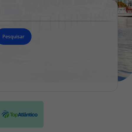
218 925 471
A sua agência de viagens Top Atlântico tem a preocupação de
estar sempre mais perto de si, para maior comodidade e total
facilidade na marcação das suas viagens, tem ainda ao seu
dispor o nosso call center a funcionar todos os dias úteis das
Pesquisar
10:00 às 20:00 e Sábado das 10:00 às 14:00.