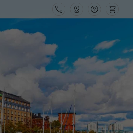
Área de Cliente
Agências
Contactos
Apoio ao cliente em Portugal
218 925 471
Apoio ao cliente no Estrangeiro