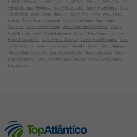
Hotel Partidas da Terceira
Voo + Hotel Pico
Voos + Hotel França
Voo
+ Hotel Europa
Finlândia
Voo + Hotel Itália
Voos + Hotel Siena
Voos
+ Hotel Pisa
Voos + Hotel Nápoles
Voo + Hotel Japão
Voo + Hotel
Grécia
Voo + Hotel Vancouver
Voo + Hotel Suiça
Voo + Hotel
Toulouse
Voo + Hotel Islândia
Voo + Hotel Nova Zelândia
Voos +
Hotel Irlanda
Voos + Hotel Eslovénia
Voos + Hotel Alemanha
Voos +
Hotel África do Sul
Voos + Hotel Turquia
Voos + Hotel Espanha
Voos
+ Hotel Estónia
Destinos para Viajar Sozinho
Voos + Hotel Filipinas
Voos + Hotel Sri Lanka
Voo + Hotel Oviedo
Madeira Breaks
Voo +
Hotel Sardenha
Voo + Hotel Auroras Boreais
Voo + Hotel Eventos
Desportivos