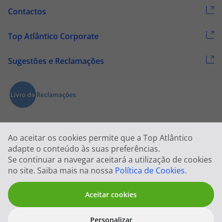
Contactos
Top Atlântico Corporate
Sugestões e Reclamações
Ao aceitar os cookies permite que a Top Atlântico
adapte o conteúdo às suas preferências.
Se continuar a navegar aceitará a utilização de cookies
2026 © Todos os direitos reservados:
Top Atlântico, Viagens e Turismo
no site. Saiba mais na nossa
Política de Cookies
.
S.A. – RNAVT 1833
Aceitar cookies
Personalizar