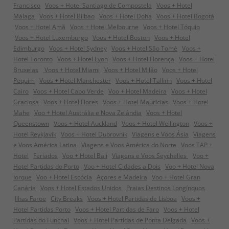
Francisco
Voos + Hotel Santiago de Compostela
Voos + Hotel
Málaga
Voos + Hotel Bilbao
Voos + Hotel Doha
Voos + Hotel Bogotá
Voos + Hotel Amã
Voos + Hotel Melbourne
Voos + Hotel Tóquio
Voos + Hotel Luxemburgo
Voos + Hotel Boston
Voos + Hotel
Edimburgo
Voos + Hotel Sydney
Voos + Hotel São Tomé
Voos +
Hotel Toronto
Voos + Hotel Lyon
Voos + Hotel Florença
Voos + Hotel
Bruxelas
Voos + Hotel Miami
Voos + Hotel Milão
Voos + Hotel
Pequim
Voos + Hotel Manchester
Voos + Hotel Tallinn
Voos + Hotel
Cairo
Voos + Hotel Cabo Verde
Voo + Hotel Madeira
Voos + Hotel
Graciosa
Voos + Hotel Flores
Voos + Hotel Maurícias
Voos + Hotel
Mahe
Voo + Hotel Austrália e Nova Zelândia
Voos + Hotel
Queenstown
Voos + Hotel Auckland
Voos + Hotel Wellington
Voos +
Hotel Reykjavik
Voos + Hotel Dubrovnik
Viagens e Voos Ásia
Viagens
e Voos América Latina
Viagens e Voos América do Norte
Voos TAP +
Hotel
Feriados
Voo + Hotel Bali
Viagens e Voos Seychelles
Voo +
Hotel Partidas do Porto
Voo + Hotel Cidades a Dois
Voo + Hotel Nova
Iorque
Voo + Hotel Escócia
Açores e Madeira
Voo + Hotel Gran
Canária
Voos + Hotel Estados Unidos
Praias Destinos Longínquos
Ilhas Faroe
City Breaks
Voos + Hotel Partidas de Lisboa
Voos +
Hotel Partidas Porto
Voos + Hotel Partidas de Faro
Voos + Hotel
Partidas do Funchal
Voos + Hotel Partidas de Ponta Delgada
Voos +