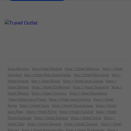
Voos Baratos
Voos Hotel Madrid
Voos + Hotel Maiorca
Voos + Hotel
Istambul
Voo + Hotel Ilhas Espanholas
Voo + Hotel Marrocos
Voo +
Hotel Açores
Voo + Hotel Brasil
Voos + Hotel para Lisboa
Voos +
Hotel Denver
Voos + Hotel Eindhoven
Voos + Hotel Santorini
Voos +
Hotel México
Voos + Hotel Terceira
Voos + Hotel Barcelona
Voos+Hotel para Praga
Voos + Hotel para Veneza
Voos + Hotel
Roma
Voos + Hotel Paris
Voos + Hotel Nova Iorque
Voos + Hotel
para Riga
Voos + Hotel Porto
Voos + Hotel Funchal
Voos + Hotel
Ponta Delgada
Voos + Hotel Zurique
Voos + Hotel Viena
Voos +
Hotel Oslo
Voos + Hotel Geneve
Voos + Hotel Zagreb
Voos + Hotel
Atenas
Voos + Hotel Amesterdão
Voos + Hotel Budapeste
Voos +