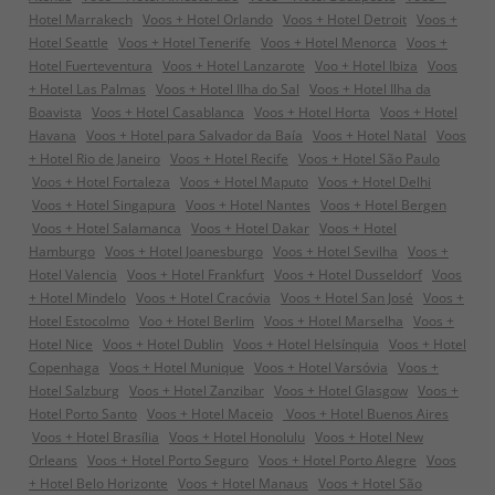
Hotel Marrakech
Voos + Hotel Orlando
Voos + Hotel Detroit
Voos +
Hotel Seattle
Voos + Hotel Tenerife
Voos + Hotel Menorca
Voos +
Hotel Fuerteventura
Voos + Hotel Lanzarote
Voo + Hotel Ibiza
Voos
+ Hotel Las Palmas
Voos + Hotel Ilha do Sal
Voos + Hotel Ilha da
Boavista
Voos + Hotel Casablanca
Voos + Hotel Horta
Voos + Hotel
Havana
Voos + Hotel para Salvador da Baía
Voos + Hotel Natal
Voos
+ Hotel Rio de Janeiro
Voos + Hotel Recife
Voos + Hotel São Paulo
Voos + Hotel Fortaleza
Voos + Hotel Maputo
Voos + Hotel Delhi
Voos + Hotel Singapura
Voos + Hotel Nantes
Voos + Hotel Bergen
Voos + Hotel Salamanca
Voos + Hotel Dakar
Voos + Hotel
Hamburgo
Voos + Hotel Joanesburgo
Voos + Hotel Sevilha
Voos +
Hotel Valencia
Voos + Hotel Frankfurt
Voos + Hotel Dusseldorf
Voos
+ Hotel Mindelo
Voos + Hotel Cracóvia
Voos + Hotel San José
Voos +
Hotel Estocolmo
Voo + Hotel Berlim
Voos + Hotel Marselha
Voos +
Hotel Nice
Voos + Hotel Dublin
Voos + Hotel Helsínquia
Voos + Hotel
Copenhaga
Voos + Hotel Munique
Voos + Hotel Varsóvia
Voos +
Hotel Salzburg
Voos + Hotel Zanzibar
Voos + Hotel Glasgow
Voos +
Hotel Porto Santo
Voos + Hotel Maceio
Voos + Hotel Buenos Aires
Voos + Hotel Brasília
Voos + Hotel Honolulu
Voos + Hotel New
Orleans
Voos + Hotel Porto Seguro
Voos + Hotel Porto Alegre
Voos
+ Hotel Belo Horizonte
Voos + Hotel Manaus
Voos + Hotel São