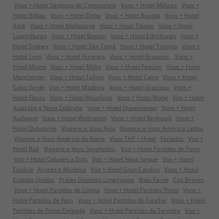
Voos + Hotel Santiago de Compostela
Voos + Hotel Málaga
Voos +
Hotel Bilbao
Voos + Hotel Doha
Voos + Hotel Bogotá
Voos + Hotel
Amã
Voos + Hotel Melbourne
Voos + Hotel Tóquio
Voos + Hotel
Luxemburgo
Voos + Hotel Boston
Voos + Hotel Edimburgo
Voos +
Hotel Sydney
Voos + Hotel São Tomé
Voos + Hotel Toronto
Voos +
Hotel Lyon
Voos + Hotel Florença
Voos + Hotel Bruxelas
Voos +
Hotel Miami
Voos + Hotel Milão
Voos + Hotel Pequim
Voos + Hotel
Manchester
Voos + Hotel Tallinn
Voos + Hotel Cairo
Voos + Hotel
Cabo Verde
Voo + Hotel Madeira
Voos + Hotel Graciosa
Voos +
Hotel Flores
Voos + Hotel Maurícias
Voos + Hotel Mahe
Voo + Hotel
Austrália e Nova Zelândia
Voos + Hotel Queenstown
Voos + Hotel
Auckland
Voos + Hotel Wellington
Voos + Hotel Reykjavik
Voos +
Hotel Dubrovnik
Viagens e Voos Ásia
Viagens e Voos América Latina
Viagens e Voos América do Norte
Voos TAP + Hotel
Feriados
Voo +
Hotel Bali
Viagens e Voos Seychelles
Voo + Hotel Partidas do Porto
Voo + Hotel Cidades a Dois
Voo + Hotel Nova Iorque
Voo + Hotel
Escócia
Açores e Madeira
Voo + Hotel Gran Canária
Voos + Hotel
Estados Unidos
Praias Destinos Longínquos
Ilhas Faroe
City Breaks
Voos + Hotel Partidas de Lisboa
Voos + Hotel Partidas Porto
Voos +
Hotel Partidas de Faro
Voos + Hotel Partidas do Funchal
Voos + Hotel
Partidas de Ponta Delgada
Voos + Hotel Partidas da Terceira
Voo +