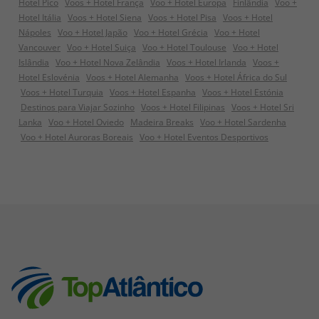
Hotel Pico
Voos + Hotel França
Voo + Hotel Europa
Finlândia
Voo +
Hotel Itália
Voos + Hotel Siena
Voos + Hotel Pisa
Voos + Hotel
Nápoles
Voo + Hotel Japão
Voo + Hotel Grécia
Voo + Hotel
Vancouver
Voo + Hotel Suiça
Voo + Hotel Toulouse
Voo + Hotel
Islândia
Voo + Hotel Nova Zelândia
Voos + Hotel Irlanda
Voos +
Hotel Eslovénia
Voos + Hotel Alemanha
Voos + Hotel África do Sul
Voos + Hotel Turquia
Voos + Hotel Espanha
Voos + Hotel Estónia
Destinos para Viajar Sozinho
Voos + Hotel Filipinas
Voos + Hotel Sri
Lanka
Voo + Hotel Oviedo
Madeira Breaks
Voo + Hotel Sardenha
Voo + Hotel Auroras Boreais
Voo + Hotel Eventos Desportivos