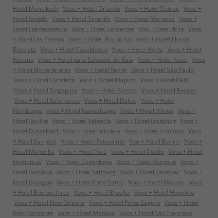
Hotel Marrakech
Voos + Hotel Orlando
Voos + Hotel Detroit
Voos +
Hotel Seattle
Voos + Hotel Tenerife
Voos + Hotel Menorca
Voos +
Hotel Fuerteventura
Voos + Hotel Lanzarote
Voo + Hotel Ibiza
Voos
+ Hotel Las Palmas
Voos + Hotel Ilha do Sal
Voos + Hotel Ilha da
Boavista
Voos + Hotel Casablanca
Voos + Hotel Horta
Voos + Hotel
Havana
Voos + Hotel para Salvador da Baía
Voos + Hotel Natal
Voos
+ Hotel Rio de Janeiro
Voos + Hotel Recife
Voos + Hotel São Paulo
Voos + Hotel Fortaleza
Voos + Hotel Maputo
Voos + Hotel Delhi
Voos + Hotel Singapura
Voos + Hotel Nantes
Voos + Hotel Bergen
Voos + Hotel Salamanca
Voos + Hotel Dakar
Voos + Hotel
Hamburgo
Voos + Hotel Joanesburgo
Voos + Hotel Vilnius
Voos +
Hotel Sevilha
Voos + Hotel Valencia
Voos + Hotel Frankfurt
Voos +
Hotel Dusseldorf
Voos + Hotel Mindelo
Voos + Hotel Cracóvia
Voos
+ Hotel San José
Voos + Hotel Estocolmo
Voo + Hotel Berlim
Voos +
Hotel Marselha
Voos + Hotel Nice
Voos + Hotel Dublin
Voos + Hotel
Helsínquia
Voos + Hotel Copenhaga
Voos + Hotel Munique
Voos +
Hotel Varsóvia
Voos + Hotel Salzburg
Voos + Hotel Zanzibar
Voos +
Hotel Glasgow
Voos + Hotel Porto Santo
Voos + Hotel Maceio
Voos
+ Hotel Buenos Aires
Voos + Hotel Brasília
Voos + Hotel Honolulu
Voos + Hotel New Orleans
Voos + Hotel Porto Seguro
Voos + Hotel
Belo Horizonte
Voos + Hotel Manaus
Voos + Hotel São Francisco