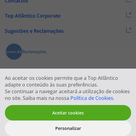
Contactos
Top Atlântico Corporate
Sugestões e Reclamações
Ao aceitar os cookies permite que a Top Atlântico
adapte o conteúdo às suas preferências.
Se continuar a navegar aceitará a utilização de cookies
2026 © Todos os direitos reservados:
Top Atlântico, Viagens e Turismo
no site. Saiba mais na nossa
Política de Cookies
.
S.A. – RNAVT 1833
Aceitar cookies
Personalizar