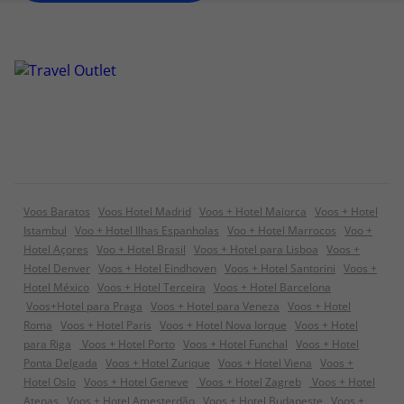
Voos Baratos
Voos Hotel Madrid
Voos + Hotel Maiorca
Voos + Hotel
Istambul
Voo + Hotel Ilhas Espanholas
Voo + Hotel Marrocos
Voo +
Hotel Açores
Voo + Hotel Brasil
Voos + Hotel para Lisboa
Voos +
Hotel Denver
Voos + Hotel Eindhoven
Voos + Hotel Santorini
Voos +
Hotel México
Voos + Hotel Terceira
Voos + Hotel Barcelona
Voos+Hotel para Praga
Voos + Hotel para Veneza
Voos + Hotel
Roma
Voos + Hotel Paris
Voos + Hotel Nova Iorque
Voos + Hotel
para Riga
Voos + Hotel Porto
Voos + Hotel Funchal
Voos + Hotel
Ponta Delgada
Voos + Hotel Zurique
Voos + Hotel Viena
Voos +
Hotel Oslo
Voos + Hotel Geneve
Voos + Hotel Zagreb
Voos + Hotel
Atenas
Voos + Hotel Amesterdão
Voos + Hotel Budapeste
Voos +