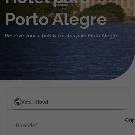
Cruzeiros
Porto Alegre
Promoções
Reserve voos e hotéis baratos para Porto Alegre!
Especialistas
Cheque Viagem
Rede de Lojas
Blog TopViagens
Pesquisar
Voo + Hotel
por
Área de Cliente
Origem
Ori
Voos