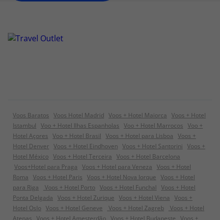
Voos Baratos
Voos Hotel Madrid
Voos + Hotel Maiorca
Voos + Hotel
Istambul
Voo + Hotel Ilhas Espanholas
Voo + Hotel Marrocos
Voo +
Hotel Açores
Voo + Hotel Brasil
Voos + Hotel para Lisboa
Voos +
Hotel Denver
Voos + Hotel Eindhoven
Voos + Hotel Santorini
Voos +
Hotel México
Voos + Hotel Terceira
Voos + Hotel Barcelona
Voos+Hotel para Praga
Voos + Hotel para Veneza
Voos + Hotel
Roma
Voos + Hotel Paris
Voos + Hotel Nova Iorque
Voos + Hotel
para Riga
Voos + Hotel Porto
Voos + Hotel Funchal
Voos + Hotel
Ponta Delgada
Voos + Hotel Zurique
Voos + Hotel Viena
Voos +
Hotel Oslo
Voos + Hotel Geneve
Voos + Hotel Zagreb
Voos + Hotel
Atenas
Voos + Hotel Amesterdão
Voos + Hotel Budapeste
Voos +