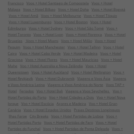
Francisco
Voos + Hotel Santiago de Compostela
Voos + Hotel
Málaga
Voos + Hotel Bilbao
Voos + Hotel Doha
Voos + Hotel Bogotá
Voos + Hotel Amã
Voos + Hotel Melbourne
Voos + Hotel Tóquio
Voos + Hotel Luxemburgo
Voos + Hotel Boston
Voos + Hotel
Edimburgo
Voos + Hotel Sydney
Voos + Hotel São Tomé
Voos +
Hotel Toronto
Voos + Hotel Lyon
Voos + Hotel Florença
Voos + Hotel
Bruxelas
Voos + Hotel Miami
Voos + Hotel Milão
Voos + Hotel
Pequim
Voos + Hotel Manchester
Voos + Hotel Tallinn
Voos + Hotel
Cairo
Voos + Hotel Cabo Verde
Voo + Hotel Madeira
Voos + Hotel
Graciosa
Voos + Hotel Flores
Voos + Hotel Maurícias
Voos + Hotel
Mahe
Voo + Hotel Austrália e Nova Zelândia
Voos + Hotel
Queenstown
Voos + Hotel Auckland
Voos + Hotel Wellington
Voos +
Hotel Reykjavik
Voos + Hotel Dubrovnik
Viagens e Voos Ásia
Viagens
e Voos América Latina
Viagens e Voos América do Norte
Voos TAP +
Hotel
Feriados
Voo + Hotel Bali
Viagens e Voos Seychelles
Voo +
Hotel Partidas do Porto
Voo + Hotel Cidades a Dois
Voo + Hotel Nova
Iorque
Voo + Hotel Escócia
Açores e Madeira
Voo + Hotel Gran
Canária
Voos + Hotel Estados Unidos
Praias Destinos Longínquos
Ilhas Faroe
City Breaks
Voos + Hotel Partidas de Lisboa
Voos +
Hotel Partidas Porto
Voos + Hotel Partidas de Faro
Voos + Hotel
Partidas do Funchal
Voos + Hotel Partidas de Ponta Delgada
Voos +