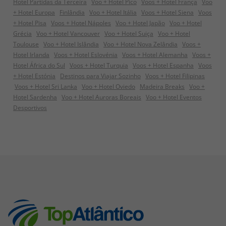
Hotel Partidas da Terceira
Voo + Hotel Pico
Voos + Hotel França
Voo
+ Hotel Europa
Finlândia
Voo + Hotel Itália
Voos + Hotel Siena
Voos
+ Hotel Pisa
Voos + Hotel Nápoles
Voo + Hotel Japão
Voo + Hotel
Grécia
Voo + Hotel Vancouver
Voo + Hotel Suiça
Voo + Hotel
Toulouse
Voo + Hotel Islândia
Voo + Hotel Nova Zelândia
Voos +
Hotel Irlanda
Voos + Hotel Eslovénia
Voos + Hotel Alemanha
Voos +
Hotel África do Sul
Voos + Hotel Turquia
Voos + Hotel Espanha
Voos
+ Hotel Estónia
Destinos para Viajar Sozinho
Voos + Hotel Filipinas
Voos + Hotel Sri Lanka
Voo + Hotel Oviedo
Madeira Breaks
Voo +
Hotel Sardenha
Voo + Hotel Auroras Boreais
Voo + Hotel Eventos
Desportivos