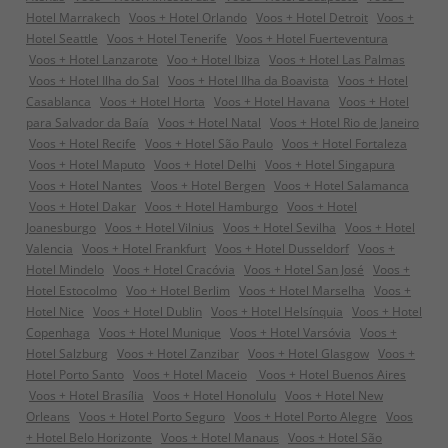
Hotel Marrakech
Voos + Hotel Orlando
Voos + Hotel Detroit
Voos +
Hotel Seattle
Voos + Hotel Tenerife
Voos + Hotel Fuerteventura
Voos + Hotel Lanzarote
Voo + Hotel Ibiza
Voos + Hotel Las Palmas
Voos + Hotel Ilha do Sal
Voos + Hotel Ilha da Boavista
Voos + Hotel
Casablanca
Voos + Hotel Horta
Voos + Hotel Havana
Voos + Hotel
para Salvador da Baía
Voos + Hotel Natal
Voos + Hotel Rio de Janeiro
Voos + Hotel Recife
Voos + Hotel São Paulo
Voos + Hotel Fortaleza
Voos + Hotel Maputo
Voos + Hotel Delhi
Voos + Hotel Singapura
Voos + Hotel Nantes
Voos + Hotel Bergen
Voos + Hotel Salamanca
Voos + Hotel Dakar
Voos + Hotel Hamburgo
Voos + Hotel
Joanesburgo
Voos + Hotel Vilnius
Voos + Hotel Sevilha
Voos + Hotel
Valencia
Voos + Hotel Frankfurt
Voos + Hotel Dusseldorf
Voos +
Hotel Mindelo
Voos + Hotel Cracóvia
Voos + Hotel San José
Voos +
Hotel Estocolmo
Voo + Hotel Berlim
Voos + Hotel Marselha
Voos +
Hotel Nice
Voos + Hotel Dublin
Voos + Hotel Helsínquia
Voos + Hotel
Copenhaga
Voos + Hotel Munique
Voos + Hotel Varsóvia
Voos +
Hotel Salzburg
Voos + Hotel Zanzibar
Voos + Hotel Glasgow
Voos +
Hotel Porto Santo
Voos + Hotel Maceio
Voos + Hotel Buenos Aires
Voos + Hotel Brasília
Voos + Hotel Honolulu
Voos + Hotel New
Orleans
Voos + Hotel Porto Seguro
Voos + Hotel Porto Alegre
Voos
+ Hotel Belo Horizonte
Voos + Hotel Manaus
Voos + Hotel São