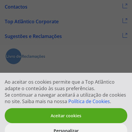
Contactos
Top Atlântico Corporate
Sugestões e Reclamações
Ao aceitar os cookies permite que a Top Atlântico
adapte o conteúdo às suas preferências.
Se continuar a navegar aceitará a utilização de cookies
2026 © Todos os direitos reservados:
Top Atlântico, Viagens e Turismo
no site. Saiba mais na nossa
Política de Cookies
.
S.A. – RNAVT 1833
Aceitar cookies
Personalizar