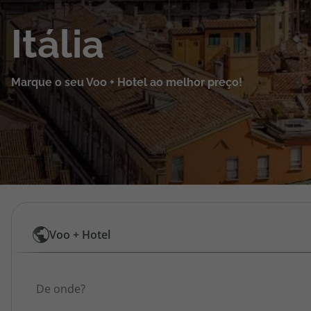
Cruzeiros
Itália
Promoções
Marque o seu Voo + Hotel ao melhor preço!
Especialistas
Cheque Viagem
Rede de Lojas
Blog TopViagens
Pesquisar
Voo + Hotel
por
Área de Cliente
Origem
Voos