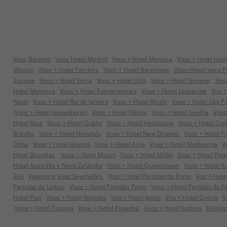
Voos Baratos
Voos Hotel Madrid
Voos + Hotel Maiorca
Voos + Hotel Ista
México
Voos + Hotel Terceira
Voos + Hotel Barcelona
Voos+Hotel para P
Zurique
Voos + Hotel Viena
Voos + Hotel Oslo
Voos + Hotel Geneve
Voos
Hotel Menorca
Voos + Hotel Fuerteventura
Voos + Hotel Lanzarote
Voo +
Natal
Voos + Hotel Rio de Janeiro
Voos + Hotel Recife
Voos + Hotel São P
Voos + Hotel Joanesburgo
Voos + Hotel Vilnius
Voos + Hotel Sevilha
Voos
Hotel Nice
Voos + Hotel Dublin
Voos + Hotel Helsínquia
Voos + Hotel Co
Brasília
Voos + Hotel Honolulu
Voos + Hotel New Orleans
Voos + Hotel P
Doha
Voos + Hotel Bogotá
Voos + Hotel Amã
Voos + Hotel Melbourne
V
Hotel Bruxelas
Voos + Hotel Miami
Voos + Hotel Milão
Voos + Hotel Peq
Hotel Austrália e Nova Zelândia
Voos + Hotel Queenstown
Voos + Hotel A
Bali
Viagens e Voos Seychelles
Voo + Hotel Partidas do Porto
Voo + Hote
Partidas de Lisboa
Voos + Hotel Partidas Porto
Voos + Hotel Partidas de F
Hotel Pisa
Voos + Hotel Nápoles
Voo + Hotel Japão
Voo + Hotel Grécia
V
Voos + Hotel Turquia
Voos + Hotel Espanha
Voos + Hotel Estónia
Destino