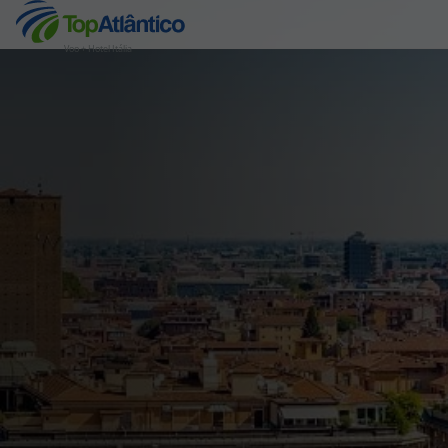
Voo + Hotel Itália
Destinos
Voos
Hotéis
Voos + Hotel
Pacotes de Férias
Disneyland ® Paris
Escapadinhas