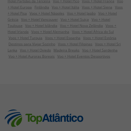
Hotel Partidas da Terceira
Voo + Hotel Pico
Voos + Hotel França
Voo
+ Hotel Europa
Finlândia
Voo + Hotel Itália
Voos + Hotel Siena
Voos
+ Hotel Pisa
Voos + Hotel Nápoles
Voo + Hotel Japão
Voo + Hotel
Grécia
Voo + Hotel Vancouver
Voo + Hotel Suiça
Voo + Hotel
Toulouse
Voo + Hotel Islândia
Voo + Hotel Nova Zelândia
Voos +
Hotel Irlanda
Voos + Hotel Alemanha
Voos + Hotel África do Sul
Voos + Hotel Turquia
Voos + Hotel Espanha
Voos + Hotel Estónia
Destinos para Viajar Sozinho
Voos + Hotel Filipinas
Voos + Hotel Sri
Lanka
Voo + Hotel Oviedo
Madeira Breaks
Voo + Hotel Sardenha
Voo + Hotel Auroras Boreais
Voo + Hotel Eventos Desportivos