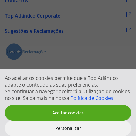
Contactos
Top Atlântico Corporate
Sugestões e Reclamações
Ao aceitar os cookies permite que a Top Atlântico
adapte o conteúdo às suas preferências.
Se continuar a navegar aceitará a utilização de cookies
2026 © Todos os direitos reservados:
Top Atlântico, Viagens e Turismo
no site. Saiba mais na nossa
Política de Cookies
.
S.A. – RNAVT 1833
Aceitar cookies
Personalizar