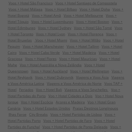
Voos + Hotel São Francisco
Voos + Hotel Santiago de Compostela
Voos + Hotel Málaga
Voos + Hotel Bilbao
Voos + Hotel Doha
Voos +
Hotel Bogotá
Voos + Hotel Amã
Voos + Hotel Melbourne
Voos +
Hotel Tóquio
Voos + Hotel Luxemburgo
Voos + Hotel Boston
Voos +
Hotel Edimburgo
Voos + Hotel Sydney
Voos + Hotel São Tomé
Voos
+ Hotel Toronto
Voos + Hotel Lyon
Voos + Hotel Florença
Voos +
Hotel Bruxelas
Voos + Hotel Miami
Voos + Hotel Milão
Voos + Hotel
Pequim
Voos + Hotel Manchester
Voos + Hotel Tallinn
Voos + Hotel
Cairo
Voos + Hotel Cabo Verde
Voo + Hotel Madeira
Voos + Hotel
Graciosa
Voos + Hotel Flores
Voos + Hotel Maurícias
Voos + Hotel
Mahe
Voo + Hotel Austrália e Nova Zelândia
Voos + Hotel
Queenstown
Voos + Hotel Auckland
Voos + Hotel Wellington
Voos +
Hotel Reykjavik
Voos + Hotel Dubrovnik
Viagens e Voos Ásia
Viagens
e Voos América Latina
Viagens e Voos América do Norte
Voos TAP +
Hotel
Feriados
Voo + Hotel Bali
Viagens e Voos Seychelles
Voo +
Hotel Partidas do Porto
Voo + Hotel Cidades a Dois
Voo + Hotel Nova
Iorque
Voo + Hotel Escócia
Açores e Madeira
Voo + Hotel Gran
Canária
Voos + Hotel Estados Unidos
Praias Destinos Longínquos
Ilhas Faroe
City Breaks
Voos + Hotel Partidas de Lisboa
Voos +
Hotel Partidas Porto
Voos + Hotel Partidas de Faro
Voos + Hotel
Partidas do Funchal
Voos + Hotel Partidas de Ponta Delgada
Voos +