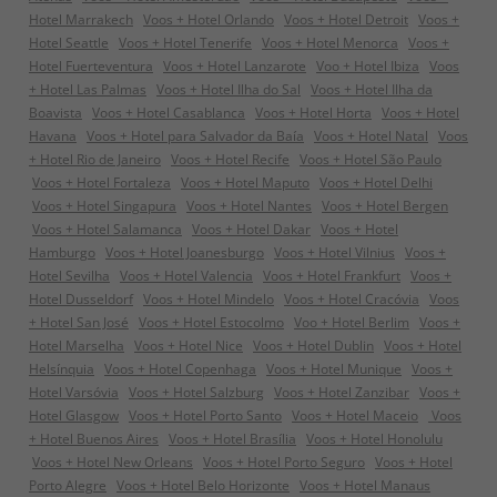
Hotel Marrakech
Voos + Hotel Orlando
Voos + Hotel Detroit
Voos +
Hotel Seattle
Voos + Hotel Tenerife
Voos + Hotel Menorca
Voos +
Hotel Fuerteventura
Voos + Hotel Lanzarote
Voo + Hotel Ibiza
Voos
+ Hotel Las Palmas
Voos + Hotel Ilha do Sal
Voos + Hotel Ilha da
Boavista
Voos + Hotel Casablanca
Voos + Hotel Horta
Voos + Hotel
Havana
Voos + Hotel para Salvador da Baía
Voos + Hotel Natal
Voos
+ Hotel Rio de Janeiro
Voos + Hotel Recife
Voos + Hotel São Paulo
Voos + Hotel Fortaleza
Voos + Hotel Maputo
Voos + Hotel Delhi
Voos + Hotel Singapura
Voos + Hotel Nantes
Voos + Hotel Bergen
Voos + Hotel Salamanca
Voos + Hotel Dakar
Voos + Hotel
Hamburgo
Voos + Hotel Joanesburgo
Voos + Hotel Vilnius
Voos +
Hotel Sevilha
Voos + Hotel Valencia
Voos + Hotel Frankfurt
Voos +
Hotel Dusseldorf
Voos + Hotel Mindelo
Voos + Hotel Cracóvia
Voos
+ Hotel San José
Voos + Hotel Estocolmo
Voo + Hotel Berlim
Voos +
Hotel Marselha
Voos + Hotel Nice
Voos + Hotel Dublin
Voos + Hotel
Helsínquia
Voos + Hotel Copenhaga
Voos + Hotel Munique
Voos +
Hotel Varsóvia
Voos + Hotel Salzburg
Voos + Hotel Zanzibar
Voos +
Hotel Glasgow
Voos + Hotel Porto Santo
Voos + Hotel Maceio
Voos
+ Hotel Buenos Aires
Voos + Hotel Brasília
Voos + Hotel Honolulu
Voos + Hotel New Orleans
Voos + Hotel Porto Seguro
Voos + Hotel
Porto Alegre
Voos + Hotel Belo Horizonte
Voos + Hotel Manaus