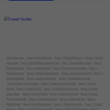
Voos Baratos
Voos Hotel Madrid
Voos + Hotel Maiorca
Voos + Hotel
Istambul
Voo + Hotel Ilhas Espanholas
Voo + Hotel Marrocos
Voo +
Hotel Açores
Voo + Hotel Brasil
Voos + Hotel para Lisboa
Voos +
Hotel Denver
Voos + Hotel Eindhoven
Voos + Hotel Santorini
Voos +
Hotel México
Voos + Hotel Terceira
Voos + Hotel Barcelona
Voos+Hotel para Praga
Voos + Hotel para Veneza
Voos + Hotel
Roma
Voos + Hotel Paris
Voos + Hotel Nova Iorque
Voos + Hotel
para Riga
Voos + Hotel Porto
Voos + Hotel Funchal
Voos + Hotel
Ponta Delgada
Voos + Hotel Zurique
Voos + Hotel Viena
Voos +
Hotel Oslo
Voos + Hotel Geneve
Voos + Hotel Zagreb
Voos + Hotel
Atenas
Voos + Hotel Amesterdão
Voos + Hotel Budapeste
Voos +