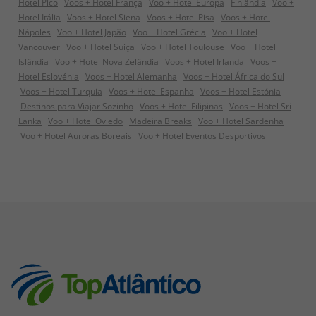
Hotel Pico
Voos + Hotel França
Voo + Hotel Europa
Finlândia
Voo +
Hotel Itália
Voos + Hotel Siena
Voos + Hotel Pisa
Voos + Hotel
Nápoles
Voo + Hotel Japão
Voo + Hotel Grécia
Voo + Hotel
Vancouver
Voo + Hotel Suiça
Voo + Hotel Toulouse
Voo + Hotel
Islândia
Voo + Hotel Nova Zelândia
Voos + Hotel Irlanda
Voos +
Hotel Eslovénia
Voos + Hotel Alemanha
Voos + Hotel África do Sul
Voos + Hotel Turquia
Voos + Hotel Espanha
Voos + Hotel Estónia
Destinos para Viajar Sozinho
Voos + Hotel Filipinas
Voos + Hotel Sri
Lanka
Voo + Hotel Oviedo
Madeira Breaks
Voo + Hotel Sardenha
Voo + Hotel Auroras Boreais
Voo + Hotel Eventos Desportivos