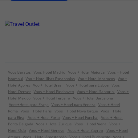
Voos Baratos
Voos Hotel Madrid
Voos + Hotel Maiorca
Voos + Hotel
Istambul
Voo + Hotel Ilhas Espanholas
Voo + Hotel Marrocos
Voo +
Hotel Açores
Voo + Hotel Brasil
Voos + Hotel para Lisboa
Voos +
Hotel Denver
Voos + Hotel Eindhoven
Voos + Hotel Santorini
Voos +
Hotel México
Voos + Hotel Terceira
Voos + Hotel Barcelona
Voos+Hotel para Praga
Voos + Hotel para Veneza
Voos + Hotel
Roma
Voos + Hotel Paris
Voos + Hotel Nova Iorque
Voos + Hotel
para Riga
Voos + Hotel Porto
Voos + Hotel Funchal
Voos + Hotel
Ponta Delgada
Voos + Hotel Zurique
Voos + Hotel Viena
Voos +
Hotel Oslo
Voos + Hotel Geneve
Voos + Hotel Zagreb
Voos + Hotel
Atenas
Voos + Hotel Amesterdão
Voos + Hotel Budapeste
Voos +