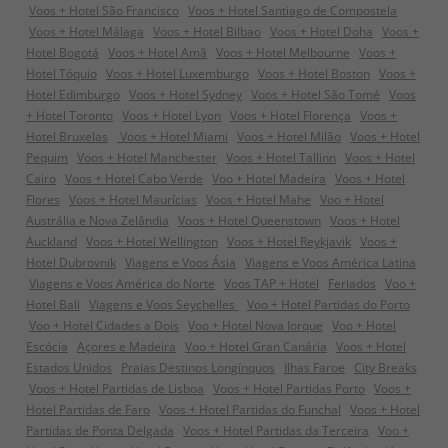
Voos + Hotel São Francisco
Voos + Hotel Santiago de Compostela
Voos + Hotel Málaga
Voos + Hotel Bilbao
Voos + Hotel Doha
Voos +
Hotel Bogotá
Voos + Hotel Amã
Voos + Hotel Melbourne
Voos +
Hotel Tóquio
Voos + Hotel Luxemburgo
Voos + Hotel Boston
Voos +
Hotel Edimburgo
Voos + Hotel Sydney
Voos + Hotel São Tomé
Voos
+ Hotel Toronto
Voos + Hotel Lyon
Voos + Hotel Florença
Voos +
Hotel Bruxelas
Voos + Hotel Miami
Voos + Hotel Milão
Voos + Hotel
Pequim
Voos + Hotel Manchester
Voos + Hotel Tallinn
Voos + Hotel
Cairo
Voos + Hotel Cabo Verde
Voo + Hotel Madeira
Voos + Hotel
Flores
Voos + Hotel Maurícias
Voos + Hotel Mahe
Voo + Hotel
Austrália e Nova Zelândia
Voos + Hotel Queenstown
Voos + Hotel
Auckland
Voos + Hotel Wellington
Voos + Hotel Reykjavik
Voos +
Hotel Dubrovnik
Viagens e Voos Ásia
Viagens e Voos América Latina
Viagens e Voos América do Norte
Voos TAP + Hotel
Feriados
Voo +
Hotel Bali
Viagens e Voos Seychelles
Voo + Hotel Partidas do Porto
Voo + Hotel Cidades a Dois
Voo + Hotel Nova Iorque
Voo + Hotel
Escócia
Açores e Madeira
Voo + Hotel Gran Canária
Voos + Hotel
Estados Unidos
Praias Destinos Longínquos
Ilhas Faroe
City Breaks
Voos + Hotel Partidas de Lisboa
Voos + Hotel Partidas Porto
Voos +
Hotel Partidas de Faro
Voos + Hotel Partidas do Funchal
Voos + Hotel
Partidas de Ponta Delgada
Voos + Hotel Partidas da Terceira
Voo +