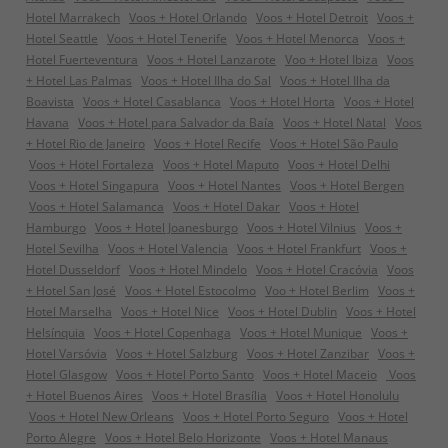
Hotel Marrakech
Voos + Hotel Orlando
Voos + Hotel Detroit
Voos +
Hotel Seattle
Voos + Hotel Tenerife
Voos + Hotel Menorca
Voos +
Hotel Fuerteventura
Voos + Hotel Lanzarote
Voo + Hotel Ibiza
Voos
+ Hotel Las Palmas
Voos + Hotel Ilha do Sal
Voos + Hotel Ilha da
Boavista
Voos + Hotel Casablanca
Voos + Hotel Horta
Voos + Hotel
Havana
Voos + Hotel para Salvador da Baía
Voos + Hotel Natal
Voos
+ Hotel Rio de Janeiro
Voos + Hotel Recife
Voos + Hotel São Paulo
Voos + Hotel Fortaleza
Voos + Hotel Maputo
Voos + Hotel Delhi
Voos + Hotel Singapura
Voos + Hotel Nantes
Voos + Hotel Bergen
Voos + Hotel Salamanca
Voos + Hotel Dakar
Voos + Hotel
Hamburgo
Voos + Hotel Joanesburgo
Voos + Hotel Vilnius
Voos +
Hotel Sevilha
Voos + Hotel Valencia
Voos + Hotel Frankfurt
Voos +
Hotel Dusseldorf
Voos + Hotel Mindelo
Voos + Hotel Cracóvia
Voos
+ Hotel San José
Voos + Hotel Estocolmo
Voo + Hotel Berlim
Voos +
Hotel Marselha
Voos + Hotel Nice
Voos + Hotel Dublin
Voos + Hotel
Helsínquia
Voos + Hotel Copenhaga
Voos + Hotel Munique
Voos +
Hotel Varsóvia
Voos + Hotel Salzburg
Voos + Hotel Zanzibar
Voos +
Hotel Glasgow
Voos + Hotel Porto Santo
Voos + Hotel Maceio
Voos
+ Hotel Buenos Aires
Voos + Hotel Brasília
Voos + Hotel Honolulu
Voos + Hotel New Orleans
Voos + Hotel Porto Seguro
Voos + Hotel
Porto Alegre
Voos + Hotel Belo Horizonte
Voos + Hotel Manaus