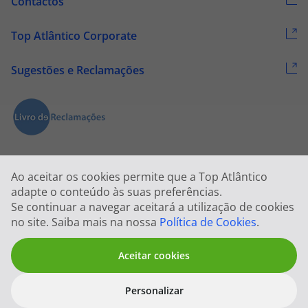
Contactos
Top Atlântico Corporate
Sugestões e Reclamações
Ao aceitar os cookies permite que a Top Atlântico
adapte o conteúdo às suas preferências.
Se continuar a navegar aceitará a utilização de cookies
2026 © Todos os direitos reservados:
Top Atlântico, Viagens e Turismo
no site. Saiba mais na nossa
Política de Cookies
.
S.A. – RNAVT 1833
Aceitar cookies
Personalizar