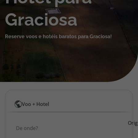
Cruzeiros
Graciosa
Promoções
Reserve voos e hotéis baratos para Graciosa!
Especialistas
Cheque Viagem
Rede de Lojas
Blog TopViagens
Pesquisar
Voo + Hotel
por
Área de Cliente
Origem
Ori
Voos