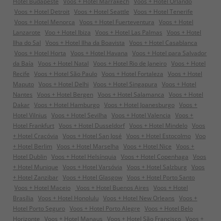
Hotel Budapeste
Voos + Hotel Marrakech
Voos + Hotel Orlando
Voos + Hotel Detroit
Voos + Hotel Seattle
Voos + Hotel Tenerife
Voos + Hotel Menorca
Voos + Hotel Fuerteventura
Voos + Hotel
Lanzarote
Voo + Hotel Ibiza
Voos + Hotel Las Palmas
Voos + Hotel
Ilha do Sal
Voos + Hotel Ilha da Boavista
Voos + Hotel Casablanca
Voos + Hotel Horta
Voos + Hotel Havana
Voos + Hotel para Salvador
da Baía
Voos + Hotel Natal
Voos + Hotel Rio de Janeiro
Voos + Hotel
Recife
Voos + Hotel São Paulo
Voos + Hotel Fortaleza
Voos + Hotel
Maputo
Voos + Hotel Delhi
Voos + Hotel Singapura
Voos + Hotel
Nantes
Voos + Hotel Bergen
Voos + Hotel Salamanca
Voos + Hotel
Dakar
Voos + Hotel Hamburgo
Voos + Hotel Joanesburgo
Voos +
Hotel Vilnius
Voos + Hotel Sevilha
Voos + Hotel Valencia
Voos +
Hotel Frankfurt
Voos + Hotel Dusseldorf
Voos + Hotel Mindelo
Voos
+ Hotel Cracóvia
Voos + Hotel San José
Voos + Hotel Estocolmo
Voo
+ Hotel Berlim
Voos + Hotel Marselha
Voos + Hotel Nice
Voos +
Hotel Dublin
Voos + Hotel Helsínquia
Voos + Hotel Copenhaga
Voos
+ Hotel Munique
Voos + Hotel Varsóvia
Voos + Hotel Salzburg
Voos
+ Hotel Zanzibar
Voos + Hotel Glasgow
Voos + Hotel Porto Santo
Voos + Hotel Maceio
Voos + Hotel Buenos Aires
Voos + Hotel
Brasília
Voos + Hotel Honolulu
Voos + Hotel New Orleans
Voos +
Hotel Porto Seguro
Voos + Hotel Porto Alegre
Voos + Hotel Belo
Horizonte
Voos + Hotel Manaus
Voos + Hotel São Francisco
Voos +