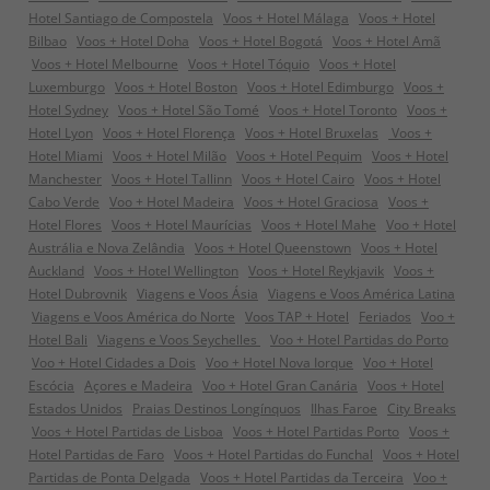
Hotel Santiago de Compostela
Voos + Hotel Málaga
Voos + Hotel
Bilbao
Voos + Hotel Doha
Voos + Hotel Bogotá
Voos + Hotel Amã
Voos + Hotel Melbourne
Voos + Hotel Tóquio
Voos + Hotel
Luxemburgo
Voos + Hotel Boston
Voos + Hotel Edimburgo
Voos +
Hotel Sydney
Voos + Hotel São Tomé
Voos + Hotel Toronto
Voos +
Hotel Lyon
Voos + Hotel Florença
Voos + Hotel Bruxelas
Voos +
Hotel Miami
Voos + Hotel Milão
Voos + Hotel Pequim
Voos + Hotel
Manchester
Voos + Hotel Tallinn
Voos + Hotel Cairo
Voos + Hotel
Cabo Verde
Voo + Hotel Madeira
Voos + Hotel Graciosa
Voos +
Hotel Flores
Voos + Hotel Maurícias
Voos + Hotel Mahe
Voo + Hotel
Austrália e Nova Zelândia
Voos + Hotel Queenstown
Voos + Hotel
Auckland
Voos + Hotel Wellington
Voos + Hotel Reykjavik
Voos +
Hotel Dubrovnik
Viagens e Voos Ásia
Viagens e Voos América Latina
Viagens e Voos América do Norte
Voos TAP + Hotel
Feriados
Voo +
Hotel Bali
Viagens e Voos Seychelles
Voo + Hotel Partidas do Porto
Voo + Hotel Cidades a Dois
Voo + Hotel Nova Iorque
Voo + Hotel
Escócia
Açores e Madeira
Voo + Hotel Gran Canária
Voos + Hotel
Estados Unidos
Praias Destinos Longínquos
Ilhas Faroe
City Breaks
Voos + Hotel Partidas de Lisboa
Voos + Hotel Partidas Porto
Voos +
Hotel Partidas de Faro
Voos + Hotel Partidas do Funchal
Voos + Hotel
Partidas de Ponta Delgada
Voos + Hotel Partidas da Terceira
Voo +