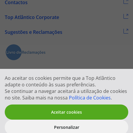
Contactos
Top Atlântico Corporate
Sugestões e Reclamações
Ao aceitar os cookies permite que a Top Atlântico
adapte o conteúdo às suas preferências.
Se continuar a navegar aceitará a utilização de cookies
2026 © Todos os direitos reservados:
Top Atlântico, Viagens e Turismo
no site. Saiba mais na nossa
Política de Cookies
.
S.A. – RNAVT 1833
Aceitar cookies
Personalizar