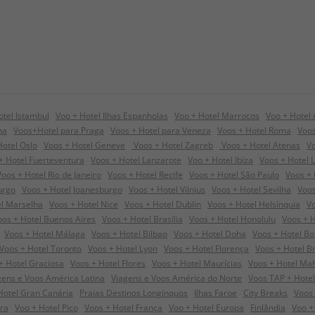
otel Istambul
Voo + Hotel Ilhas Espanholas
Voo + Hotel Marrocos
Voo + Hotel
na
Voos+Hotel para Praga
Voos + Hotel para Veneza
Voos + Hotel Roma
Voos
Hotel Oslo
Voos + Hotel Geneve
Voos + Hotel Zagreb
Voos + Hotel Atenas
V
+ Hotel Fuerteventura
Voos + Hotel Lanzarote
Voo + Hotel Ibiza
Voos + Hotel 
Voos + Hotel Rio de Janeiro
Voos + Hotel Recife
Voos + Hotel São Paulo
Voos + 
urgo
Voos + Hotel Joanesburgo
Voos + Hotel Vilnius
Voos + Hotel Sevilha
Voos
el Marselha
Voos + Hotel Nice
Voos + Hotel Dublin
Voos + Hotel Helsínquia
V
os + Hotel Buenos Aires
Voos + Hotel Brasília
Voos + Hotel Honolulu
Voos + 
Voos + Hotel Málaga
Voos + Hotel Bilbao
Voos + Hotel Doha
Voos + Hotel B
Voos + Hotel Toronto
Voos + Hotel Lyon
Voos + Hotel Florença
Voos + Hotel B
+ Hotel Graciosa
Voos + Hotel Flores
Voos + Hotel Maurícias
Voos + Hotel Ma
gens e Voos América Latina
Viagens e Voos América do Norte
Voos TAP + Hotel
Hotel Gran Canária
Praias Destinos Longínquos
Ilhas Faroe
City Breaks
Voos 
ira
Voo + Hotel Pico
Voos + Hotel França
Voo + Hotel Europa
Finlândia
Voo + 