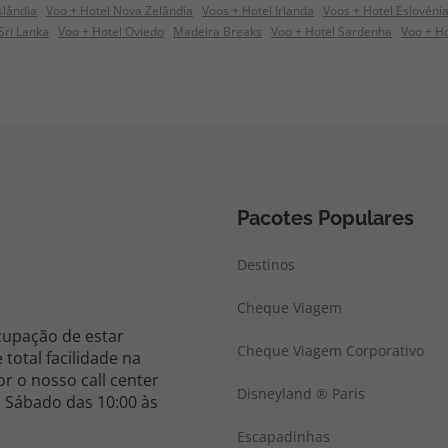
slândia
Voo + Hotel Nova Zelândia
Voos + Hotel Irlanda
Voos + Hotel Eslovéni
Sri Lanka
Voo + Hotel Oviedo
Madeira Breaks
Voo + Hotel Sardenha
Voo + Ho
Pacotes Populares
Destinos
Cheque Viagem
cupação de estar
Cheque Viagem Corporativo
total facilidade na
r o nosso call center
Disneyland ® Paris
e Sábado das 10:00 às
Escapadinhas