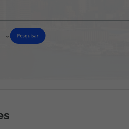
218 925 471
A sua agência de viagens Top Atlântico tem a preocupação de
estar sempre mais perto de si, para maior comodidade e total
facilidade na marcação das suas viagens, tem ainda ao seu
dispor o nosso call center a funcionar todos os dias úteis das
Pesquisar
10:00 às 20:00 e Sábado das 10:00 às 14:00.
es