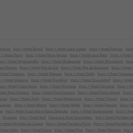
 Açores
Voo + Hotel Brasil
Voos + Hotel para Lisboa
Voos + Hotel Denver
Voos
 + Hotel Paris
Voos + Hotel Nova Iorque
Voos + Hotel para Riga
Voos + Hotel 
oos + Hotel Amesterdão
Voos + Hotel Budapeste
Voos + Hotel Marrakech
Voos
Las Palmas
Voos + Hotel Ilha do Sal
Voos + Hotel Ilha da Boavista
Voos + Hotel
Hotel Fortaleza
Voos + Hotel Maputo
Voos + Hotel Delhi
Voos + Hotel Singapu
 + Hotel Valencia
Voos + Hotel Frankfurt
Voos + Hotel Dusseldorf
Voos + Hote
oos + Hotel Copenhaga
Voos + Hotel Munique
Voos + Hotel Varsóvia
Voos + Ho
Hotel New Orleans
Voos + Hotel Porto Seguro
Voos + Hotel Porto Alegre
Voos 
ogotá
Voos + Hotel Amã
Voos + Hotel Melbourne
Voos + Hotel Tóquio
Voos + 
ruxelas
Voos + Hotel Miami
Voos + Hotel Milão
Voos + Hotel Pequim
Voos + 
he
Voo + Hotel Austrália e Nova Zelândia
Voos + Hotel Queenstown
Voos + Ho
Feriados
Voo + Hotel Bali
Viagens e Voos Seychelles
Voo + Hotel Partidas d
+ Hotel Partidas de Lisboa
Voos + Hotel Partidas Porto
Voos + Hotel Partidas d
Hotel Itália
Voos + Hotel Siena
Voos + Hotel Pisa
Voos + Hotel Nápoles
Voo +