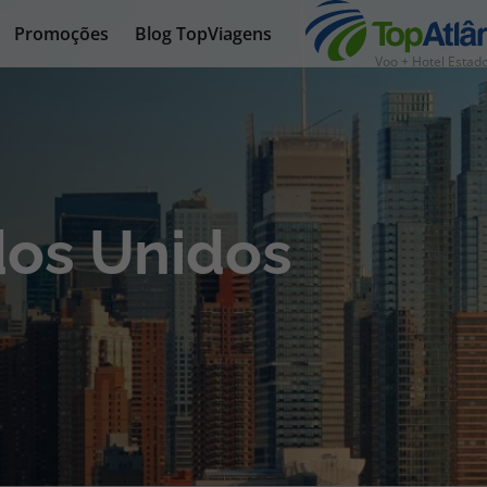
Promoções
Blog TopViagens
Voo + Hotel Estad
nhas
dos Unidos
s
tas