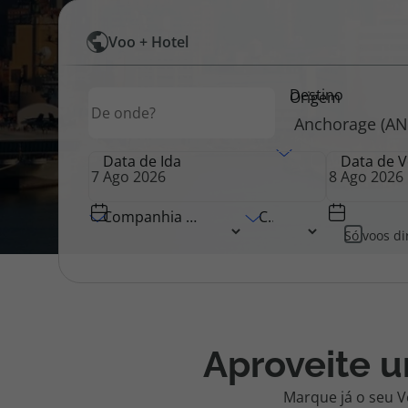
Pesquisar
Voo + Hotel
Pacotes de Férias
Cheque V
por
Destino
Origem
Origem
Voos
Disneyland ® Paris
Blog TopV
Data de Ida
Data de V
Companhia Aérea
Classe
Só voos di
Aproveite 
Marque já o seu V