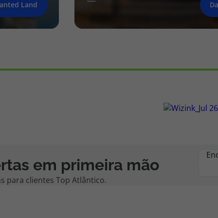
anted Land
Da
En
rtas em primeira mão
 para clientes Top Atlântico.