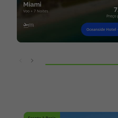
Miami
7
Voo + 7 Noites
Preço 
Oceanside Hotel 