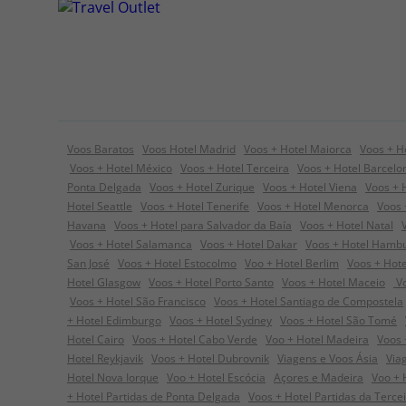
Voos Baratos
Voos Hotel Madrid
Voos + Hotel Maiorca
Voos + H
Voos + Hotel México
Voos + Hotel Terceira
Voos + Hotel Barcelo
Ponta Delgada
Voos + Hotel Zurique
Voos + Hotel Viena
Voos + 
Hotel Seattle
Voos + Hotel Tenerife
Voos + Hotel Menorca
Voos 
Havana
Voos + Hotel para Salvador da Baía
Voos + Hotel Natal
Voos + Hotel Salamanca
Voos + Hotel Dakar
Voos + Hotel Hamb
San José
Voos + Hotel Estocolmo
Voo + Hotel Berlim
Voos + Hot
Hotel Glasgow
Voos + Hotel Porto Santo
Voos + Hotel Maceio
Vo
Voos + Hotel São Francisco
Voos + Hotel Santiago de Compostela
+ Hotel Edimburgo
Voos + Hotel Sydney
Voos + Hotel São Tomé
Hotel Cairo
Voos + Hotel Cabo Verde
Voo + Hotel Madeira
Voos 
Hotel Reykjavik
Voos + Hotel Dubrovnik
Viagens e Voos Ásia
Via
Hotel Nova Iorque
Voo + Hotel Escócia
Açores e Madeira
Voo + 
+ Hotel Partidas de Ponta Delgada
Voos + Hotel Partidas da Terce