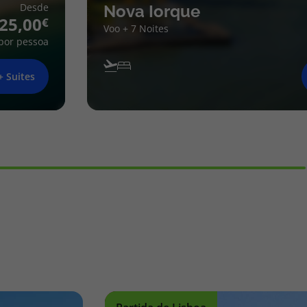
Desde
Nova Iorque
25,00
Voo + 7 Noites
por pessoa
+ Suites