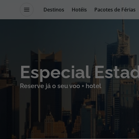
Destinos
Hotéis
Pacotes de Férias
Destinos
Escapadi
Especial Esta
Voos
Cruzeiros
Reserve já o seu voo + hotel
Hotéis
Promoçõe
Voos + Hotel
Especialis