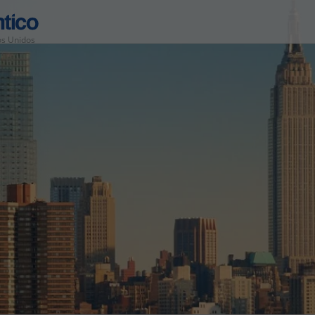
os Unidos
Área de Cliente
Agências
Contactos
Apoio ao cliente em Portugal
218 925 471
Apoio ao cliente no Estrangeiro