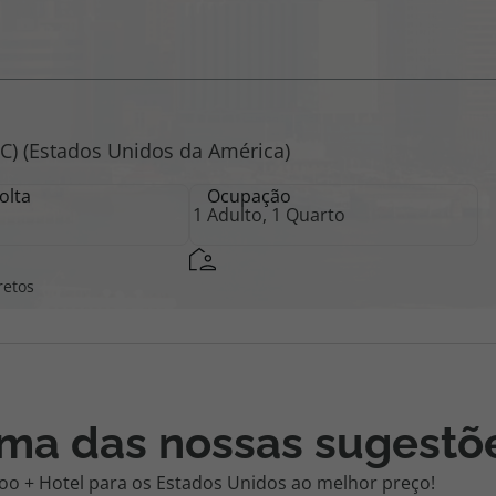
iagem
iagens
olta
Ocupação
retos
uma das nossas sugestõ
oo + Hotel para os Estados Unidos ao melhor preço!