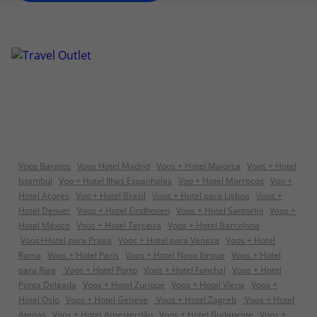
Voos Baratos
Voos Hotel Madrid
Voos + Hotel Maiorca
Voos + Hotel
Istambul
Voo + Hotel Ilhas Espanholas
Voo + Hotel Marrocos
Voo +
Hotel Açores
Voo + Hotel Brasil
Voos + Hotel para Lisboa
Voos +
Hotel Denver
Voos + Hotel Eindhoven
Voos + Hotel Santorini
Voos +
Hotel México
Voos + Hotel Terceira
Voos + Hotel Barcelona
Voos+Hotel para Praga
Voos + Hotel para Veneza
Voos + Hotel
Roma
Voos + Hotel Paris
Voos + Hotel Nova Iorque
Voos + Hotel
para Riga
Voos + Hotel Porto
Voos + Hotel Funchal
Voos + Hotel
Ponta Delgada
Voos + Hotel Zurique
Voos + Hotel Viena
Voos +
Hotel Oslo
Voos + Hotel Geneve
Voos + Hotel Zagreb
Voos + Hotel
Atenas
Voos + Hotel Amesterdão
Voos + Hotel Budapeste
Voos +