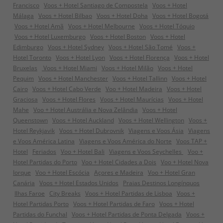
Francisco
Voos + Hotel Santiago de Compostela
Voos + Hotel
Málaga
Voos + Hotel Bilbao
Voos + Hotel Doha
Voos + Hotel Bogotá
Voos + Hotel Amã
Voos + Hotel Melbourne
Voos + Hotel Tóquio
Voos + Hotel Luxemburgo
Voos + Hotel Boston
Voos + Hotel
Edimburgo
Voos + Hotel Sydney
Voos + Hotel São Tomé
Voos +
Hotel Toronto
Voos + Hotel Lyon
Voos + Hotel Florença
Voos + Hotel
Bruxelas
Voos + Hotel Miami
Voos + Hotel Milão
Voos + Hotel
Pequim
Voos + Hotel Manchester
Voos + Hotel Tallinn
Voos + Hotel
Cairo
Voos + Hotel Cabo Verde
Voo + Hotel Madeira
Voos + Hotel
Graciosa
Voos + Hotel Flores
Voos + Hotel Maurícias
Voos + Hotel
Mahe
Voo + Hotel Austrália e Nova Zelândia
Voos + Hotel
Queenstown
Voos + Hotel Auckland
Voos + Hotel Wellington
Voos +
Hotel Reykjavik
Voos + Hotel Dubrovnik
Viagens e Voos Ásia
Viagens
e Voos América Latina
Viagens e Voos América do Norte
Voos TAP +
Hotel
Feriados
Voo + Hotel Bali
Viagens e Voos Seychelles
Voo +
Hotel Partidas do Porto
Voo + Hotel Cidades a Dois
Voo + Hotel Nova
Iorque
Voo + Hotel Escócia
Açores e Madeira
Voo + Hotel Gran
Canária
Voos + Hotel Estados Unidos
Praias Destinos Longínquos
Ilhas Faroe
City Breaks
Voos + Hotel Partidas de Lisboa
Voos +
Hotel Partidas Porto
Voos + Hotel Partidas de Faro
Voos + Hotel
Partidas do Funchal
Voos + Hotel Partidas de Ponta Delgada
Voos +