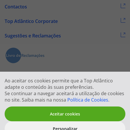
Contactos
Top Atlântico Corporate
Sugestões e Reclamações
Ao aceitar os cookies permite que a Top Atlântico
adapte o conteúdo às suas preferências.
Se continuar a navegar aceitará a utilização de cookies
2026 © Todos os direitos reservados:
Top Atlântico, Viagens e Turismo
no site. Saiba mais na nossa
Política de Cookies
.
S.A. – RNAVT 1833
Aceitar cookies
Personalizar