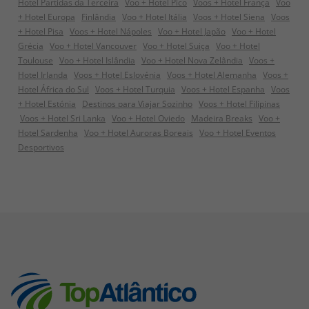
Hotel Partidas da Terceira
Voo + Hotel Pico
Voos + Hotel França
Voo
+ Hotel Europa
Finlândia
Voo + Hotel Itália
Voos + Hotel Siena
Voos
+ Hotel Pisa
Voos + Hotel Nápoles
Voo + Hotel Japão
Voo + Hotel
Grécia
Voo + Hotel Vancouver
Voo + Hotel Suiça
Voo + Hotel
Toulouse
Voo + Hotel Islândia
Voo + Hotel Nova Zelândia
Voos +
Hotel Irlanda
Voos + Hotel Eslovénia
Voos + Hotel Alemanha
Voos +
Hotel África do Sul
Voos + Hotel Turquia
Voos + Hotel Espanha
Voos
+ Hotel Estónia
Destinos para Viajar Sozinho
Voos + Hotel Filipinas
Voos + Hotel Sri Lanka
Voo + Hotel Oviedo
Madeira Breaks
Voo +
Hotel Sardenha
Voo + Hotel Auroras Boreais
Voo + Hotel Eventos
Desportivos