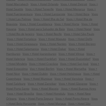
Hotel Marrakech
Voos + Hotel Orlando
Voos + Hotel Detroit
Voos +
Hotel Seattle
Voos + Hotel Tenerife
Voos + Hotel Menorca
Voos +
Hotel Fuerteventura
Voos + Hotel Lanzarote
Voo + Hotel Ibiza
Voos
+ Hotel Las Palmas
Voos + Hotel Ilha do Sal
Voos + Hotel Ilha da
Boavista
Voos + Hotel Casablanca
Voos + Hotel Horta
Voos + Hotel
Havana
Voos + Hotel para Salvador da Baía
Voos + Hotel Natal
Voos
+ Hotel Rio de Janeiro
Voos + Hotel Recife
Voos + Hotel São Paulo
Voos + Hotel Fortaleza
Voos + Hotel Maputo
Voos + Hotel Delhi
Voos + Hotel Singapura
Voos + Hotel Nantes
Voos + Hotel Bergen
Voos + Hotel Salamanca
Voos + Hotel Dakar
Voos + Hotel
Hamburgo
Voos + Hotel Joanesburgo
Voos + Hotel Vilnius
Voos +
Hotel Valencia
Voos + Hotel Frankfurt
Voos + Hotel Dusseldorf
Voos
+ Hotel Mindelo
Voos + Hotel Cracóvia
Voos + Hotel San José
Voos +
Hotel Estocolmo
Voo + Hotel Berlim
Voos + Hotel Marselha
Voos +
Hotel Nice
Voos + Hotel Dublin
Voos + Hotel Helsínquia
Voos + Hotel
Copenhaga
Voos + Hotel Munique
Voos + Hotel Varsóvia
Voos +
Hotel Salzburg
Voos + Hotel Zanzibar
Voos + Hotel Glasgow
Voos +
Hotel Porto Santo
Voos + Hotel Maceio
Voos + Hotel Buenos Aires
Voos + Hotel Brasília
Voos + Hotel Honolulu
Voos + Hotel New
Orleans
Voos + Hotel Porto Seguro
Voos + Hotel Porto Alegre
Voos
+ Hotel Belo Horizonte
Voos + Hotel Manaus
Voos + Hotel São