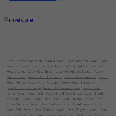
Voos Baratos
Voos Hotel Madrid
Voos + Hotel Maiorca
Voos + Hotel
Istambul
Voo + Hotel Ilhas Espanholas
Voo + Hotel Marrocos
Voo +
Hotel Açores
Voo + Hotel Brasil
Voos + Hotel para Lisboa
Voos +
Hotel Denver
Voos + Hotel Eindhoven
Voos + Hotel Santorini
Voos +
Hotel México
Voos + Hotel Terceira
Voos + Hotel Barcelona
Voos+Hotel para Praga
Voos + Hotel para Veneza
Voos + Hotel
Roma
Voos + Hotel Paris
Voos + Hotel Nova Iorque
Voos + Hotel
para Riga
Voos + Hotel Porto
Voos + Hotel Funchal
Voos + Hotel
Ponta Delgada
Voos + Hotel Zurique
Voos + Hotel Viena
Voos +
Hotel Oslo
Voos + Hotel Geneve
Voos + Hotel Zagreb
Voos + Hotel
Atenas
Voos + Hotel Amesterdão
Voos + Hotel Budapeste
Voos +