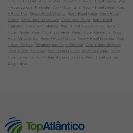
Hotel Partidas da Terceira
Voo + Hotel Pico
Voos + Hotel França
Voo
+ Hotel Europa
Finlândia
Voo + Hotel Itália
Voos + Hotel Siena
Voos
+ Hotel Pisa
Voos + Hotel Nápoles
Voo + Hotel Japão
Voo + Hotel
Grécia
Voo + Hotel Vancouver
Voo + Hotel Suiça
Voo + Hotel
Toulouse
Voo + Hotel Islândia
Voo + Hotel Nova Zelândia
Voos +
Hotel Irlanda
Voos + Hotel Eslovénia
Voos + Hotel Alemanha
Voos +
Hotel África do Sul
Voos + Hotel Turquia
Voos + Hotel Espanha
Voos
+ Hotel Estónia
Destinos para Viajar Sozinho
Voos + Hotel Filipinas
Voos + Hotel Sri Lanka
Voo + Hotel Oviedo
Madeira Breaks
Voo +
Hotel Sardenha
Voo + Hotel Auroras Boreais
Voo + Hotel Eventos
Desportivos