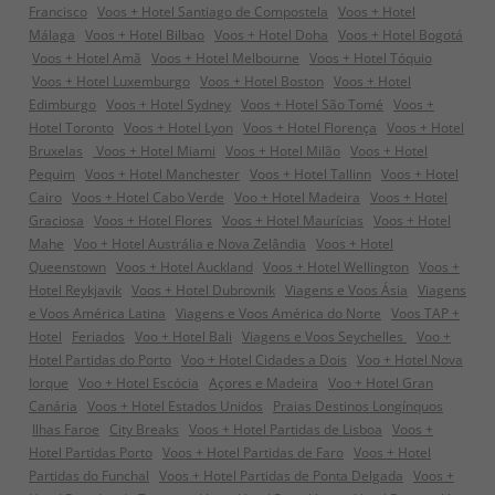
Francisco
Voos + Hotel Santiago de Compostela
Voos + Hotel
Málaga
Voos + Hotel Bilbao
Voos + Hotel Doha
Voos + Hotel Bogotá
Voos + Hotel Amã
Voos + Hotel Melbourne
Voos + Hotel Tóquio
Voos + Hotel Luxemburgo
Voos + Hotel Boston
Voos + Hotel
Edimburgo
Voos + Hotel Sydney
Voos + Hotel São Tomé
Voos +
Hotel Toronto
Voos + Hotel Lyon
Voos + Hotel Florença
Voos + Hotel
Bruxelas
Voos + Hotel Miami
Voos + Hotel Milão
Voos + Hotel
Pequim
Voos + Hotel Manchester
Voos + Hotel Tallinn
Voos + Hotel
Cairo
Voos + Hotel Cabo Verde
Voo + Hotel Madeira
Voos + Hotel
Graciosa
Voos + Hotel Flores
Voos + Hotel Maurícias
Voos + Hotel
Mahe
Voo + Hotel Austrália e Nova Zelândia
Voos + Hotel
Queenstown
Voos + Hotel Auckland
Voos + Hotel Wellington
Voos +
Hotel Reykjavik
Voos + Hotel Dubrovnik
Viagens e Voos Ásia
Viagens
e Voos América Latina
Viagens e Voos América do Norte
Voos TAP +
Hotel
Feriados
Voo + Hotel Bali
Viagens e Voos Seychelles
Voo +
Hotel Partidas do Porto
Voo + Hotel Cidades a Dois
Voo + Hotel Nova
Iorque
Voo + Hotel Escócia
Açores e Madeira
Voo + Hotel Gran
Canária
Voos + Hotel Estados Unidos
Praias Destinos Longínquos
Ilhas Faroe
City Breaks
Voos + Hotel Partidas de Lisboa
Voos +
Hotel Partidas Porto
Voos + Hotel Partidas de Faro
Voos + Hotel
Partidas do Funchal
Voos + Hotel Partidas de Ponta Delgada
Voos +