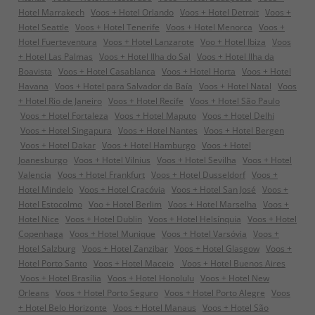
Hotel Marrakech
Voos + Hotel Orlando
Voos + Hotel Detroit
Voos +
Hotel Seattle
Voos + Hotel Tenerife
Voos + Hotel Menorca
Voos +
Hotel Fuerteventura
Voos + Hotel Lanzarote
Voo + Hotel Ibiza
Voos
+ Hotel Las Palmas
Voos + Hotel Ilha do Sal
Voos + Hotel Ilha da
Boavista
Voos + Hotel Casablanca
Voos + Hotel Horta
Voos + Hotel
Havana
Voos + Hotel para Salvador da Baía
Voos + Hotel Natal
Voos
+ Hotel Rio de Janeiro
Voos + Hotel Recife
Voos + Hotel São Paulo
Voos + Hotel Fortaleza
Voos + Hotel Maputo
Voos + Hotel Delhi
Voos + Hotel Singapura
Voos + Hotel Nantes
Voos + Hotel Bergen
Voos + Hotel Dakar
Voos + Hotel Hamburgo
Voos + Hotel
Joanesburgo
Voos + Hotel Vilnius
Voos + Hotel Sevilha
Voos + Hotel
Valencia
Voos + Hotel Frankfurt
Voos + Hotel Dusseldorf
Voos +
Hotel Mindelo
Voos + Hotel Cracóvia
Voos + Hotel San José
Voos +
Hotel Estocolmo
Voo + Hotel Berlim
Voos + Hotel Marselha
Voos +
Hotel Nice
Voos + Hotel Dublin
Voos + Hotel Helsínquia
Voos + Hotel
Copenhaga
Voos + Hotel Munique
Voos + Hotel Varsóvia
Voos +
Hotel Salzburg
Voos + Hotel Zanzibar
Voos + Hotel Glasgow
Voos +
Hotel Porto Santo
Voos + Hotel Maceio
Voos + Hotel Buenos Aires
Voos + Hotel Brasília
Voos + Hotel Honolulu
Voos + Hotel New
Orleans
Voos + Hotel Porto Seguro
Voos + Hotel Porto Alegre
Voos
+ Hotel Belo Horizonte
Voos + Hotel Manaus
Voos + Hotel São