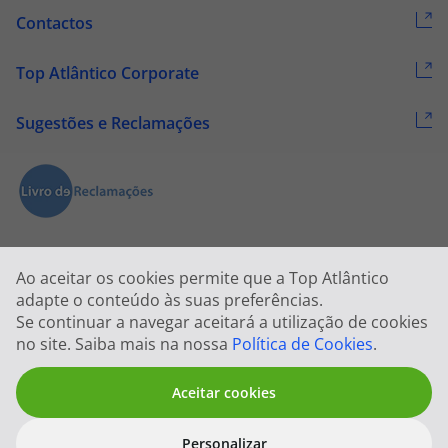
Contactos
Top Atlântico Corporate
Sugestões e Reclamações
Ao aceitar os cookies permite que a Top Atlântico
adapte o conteúdo às suas preferências.
Se continuar a navegar aceitará a utilização de cookies
2026 © Todos os direitos reservados:
Top Atlântico, Viagens e Turismo
no site. Saiba mais na nossa
Política de Cookies
.
S.A. – RNAVT 1833
Aceitar cookies
Personalizar