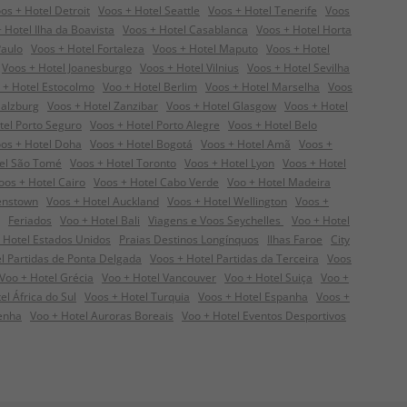
os + Hotel Detroit
Voos + Hotel Seattle
Voos + Hotel Tenerife
Voos
 Hotel Ilha da Boavista
Voos + Hotel Casablanca
Voos + Hotel Horta
Paulo
Voos + Hotel Fortaleza
Voos + Hotel Maputo
Voos + Hotel
Voos + Hotel Joanesburgo
Voos + Hotel Vilnius
Voos + Hotel Sevilha
 + Hotel Estocolmo
Voo + Hotel Berlim
Voos + Hotel Marselha
Voos
Salzburg
Voos + Hotel Zanzibar
Voos + Hotel Glasgow
Voos + Hotel
tel Porto Seguro
Voos + Hotel Porto Alegre
Voos + Hotel Belo
os + Hotel Doha
Voos + Hotel Bogotá
Voos + Hotel Amã
Voos +
tel São Tomé
Voos + Hotel Toronto
Voos + Hotel Lyon
Voos + Hotel
oos + Hotel Cairo
Voos + Hotel Cabo Verde
Voo + Hotel Madeira
enstown
Voos + Hotel Auckland
Voos + Hotel Wellington
Voos +
Feriados
Voo + Hotel Bali
Viagens e Voos Seychelles
Voo + Hotel
 Hotel Estados Unidos
Praias Destinos Longínquos
Ilhas Faroe
City
l Partidas de Ponta Delgada
Voos + Hotel Partidas da Terceira
Voos
Voo + Hotel Grécia
Voo + Hotel Vancouver
Voo + Hotel Suiça
Voo +
el África do Sul
Voos + Hotel Turquia
Voos + Hotel Espanha
Voos +
enha
Voo + Hotel Auroras Boreais
Voo + Hotel Eventos Desportivos