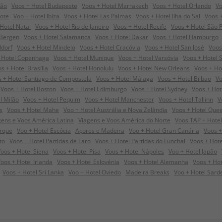
dão
Voos + Hotel Budapeste
Voos + Hotel Marrakech
Voos + Hotel Orlando
Vo
rote
Voo + Hotel Ibiza
Voos + Hotel Las Palmas
Voos + Hotel Ilha do Sal
Voos +
Hotel Natal
Voos + Hotel Rio de Janeiro
Voos + Hotel Recife
Voos + Hotel São 
 Bergen
Voos + Hotel Salamanca
Voos + Hotel Dakar
Voos + Hotel Hamburgo
ldorf
Voos + Hotel Mindelo
Voos + Hotel Cracóvia
Voos + Hotel San José
Voos
 Hotel Copenhaga
Voos + Hotel Munique
Voos + Hotel Varsóvia
Voos + Hotel 
s + Hotel Brasília
Voos + Hotel Honolulu
Voos + Hotel New Orleans
Voos + Ho
 + Hotel Santiago de Compostela
Voos + Hotel Málaga
Voos + Hotel Bilbao
Vo
Voos + Hotel Boston
Voos + Hotel Edimburgo
Voos + Hotel Sydney
Voos + Ho
l Milão
Voos + Hotel Pequim
Voos + Hotel Manchester
Voos + Hotel Tallinn
V
s
Voos + Hotel Mahe
Voo + Hotel Austrália e Nova Zelândia
Voos + Hotel Que
gens e Voos América Latina
Viagens e Voos América do Norte
Voos TAP + Hotel
orque
Voo + Hotel Escócia
Açores e Madeira
Voo + Hotel Gran Canária
Voos +
to
Voos + Hotel Partidas de Faro
Voos + Hotel Partidas do Funchal
Voos + Hote
oos + Hotel Siena
Voos + Hotel Pisa
Voos + Hotel Nápoles
Voo + Hotel Japão
oos + Hotel Irlanda
Voos + Hotel Eslovénia
Voos + Hotel Alemanha
Voos + Hot
Voos + Hotel Sri Lanka
Voo + Hotel Oviedo
Madeira Breaks
Voo + Hotel Sard