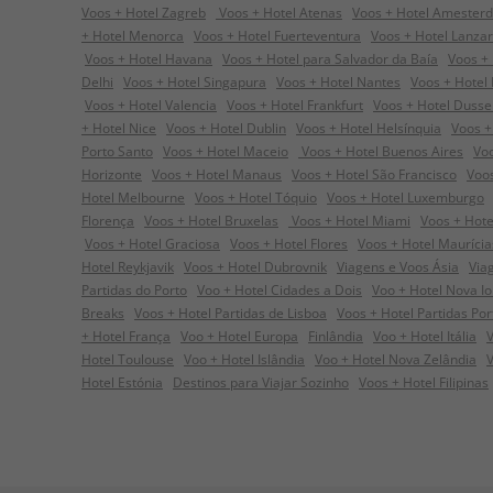
Voos + Hotel Zagreb
Voos + Hotel Atenas
Voos + Hotel Amester
+ Hotel Menorca
Voos + Hotel Fuerteventura
Voos + Hotel Lanza
Voos + Hotel Havana
Voos + Hotel para Salvador da Baía
Voos + 
Delhi
Voos + Hotel Singapura
Voos + Hotel Nantes
Voos + Hotel
Voos + Hotel Valencia
Voos + Hotel Frankfurt
Voos + Hotel Dusse
+ Hotel Nice
Voos + Hotel Dublin
Voos + Hotel Helsínquia
Voos +
Porto Santo
Voos + Hotel Maceio
Voos + Hotel Buenos Aires
Voo
Horizonte
Voos + Hotel Manaus
Voos + Hotel São Francisco
Voos
Hotel Melbourne
Voos + Hotel Tóquio
Voos + Hotel Luxemburgo
Florença
Voos + Hotel Bruxelas
Voos + Hotel Miami
Voos + Hote
Voos + Hotel Graciosa
Voos + Hotel Flores
Voos + Hotel Maurícia
Hotel Reykjavik
Voos + Hotel Dubrovnik
Viagens e Voos Ásia
Via
Partidas do Porto
Voo + Hotel Cidades a Dois
Voo + Hotel Nova I
Breaks
Voos + Hotel Partidas de Lisboa
Voos + Hotel Partidas Por
+ Hotel França
Voo + Hotel Europa
Finlândia
Voo + Hotel Itália
V
Hotel Toulouse
Voo + Hotel Islândia
Voo + Hotel Nova Zelândia
V
Hotel Estónia
Destinos para Viajar Sozinho
Voos + Hotel Filipinas