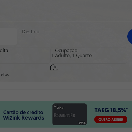
iagem
Destino
iagens
olta
Ocupação
retos