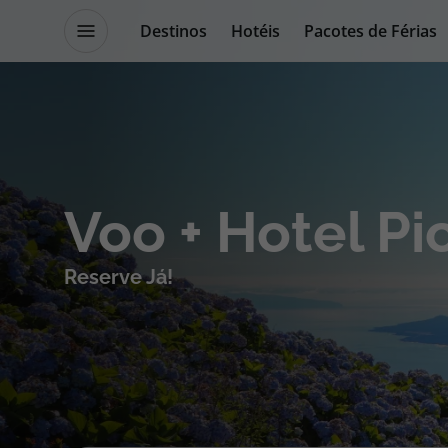
Destinos
Hotéis
Pacotes de Férias
Promoções
Blog TopViagens
Destinos
Escapadi
Voo + Hotel Pi
Voos
Cruzeiros
Reserve Já!
Hotéis
Promoçõe
Voos + Hotel
Especialis