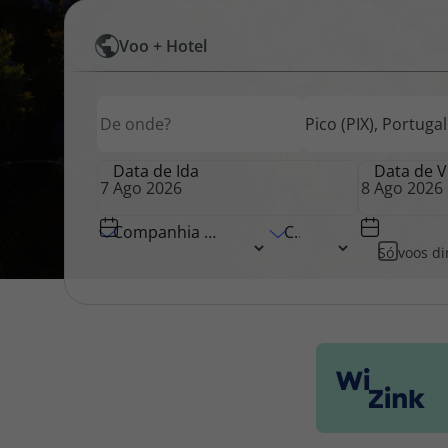
Pesquisar
Voo + Hotel
Pacotes de Férias
Cheque V
por
Origem
Destino
Origem
Voos
Disneyland ® Paris
Blog TopV
Data de Ida
Data de V
Companhia Aérea
Classe
Só voos di