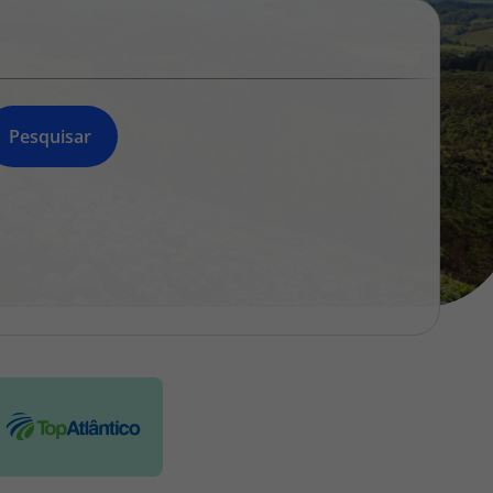
218 925 471
A sua agência de viagens Top Atlântico tem a preocupação de
estar sempre mais perto de si, para maior comodidade e total
facilidade na marcação das suas viagens, tem ainda ao seu
dispor o nosso call center a funcionar todos os dias úteis das
Pesquisar
10:00 às 20:00 e Sábado das 10:00 às 14:00.