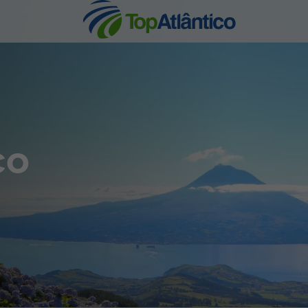
nhas
co
s
tas