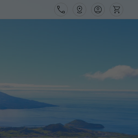
Área de Cliente
Agências
Contactos
Apoio ao cliente em Portugal
218 925 471
Apoio ao cliente no Estrangeiro