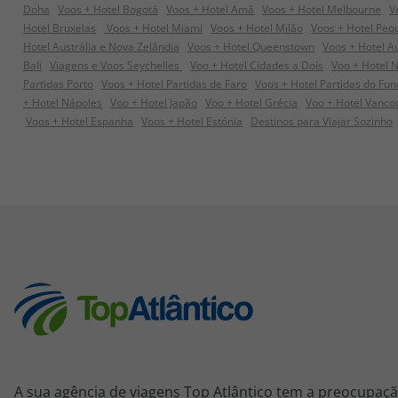
Doha
Voos + Hotel Bogotá
Voos + Hotel Amã
Voos + Hotel Melbourne
V
Hotel Bruxelas
Voos + Hotel Miami
Voos + Hotel Milão
Voos + Hotel Peq
Hotel Austrália e Nova Zelândia
Voos + Hotel Queenstown
Voos + Hotel A
Bali
Viagens e Voos Seychelles
Voo + Hotel Cidades a Dois
Voo + Hotel 
Partidas Porto
Voos + Hotel Partidas de Faro
Voos + Hotel Partidas do Fun
+ Hotel Nápoles
Voo + Hotel Japão
Voo + Hotel Grécia
Voo + Hotel Vanco
Voos + Hotel Espanha
Voos + Hotel Estónia
Destinos para Viajar Sozinho
A sua agência de viagens Top Atlântico tem a preocupaçã