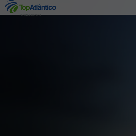
Partidas do Porto
Destinos
Voos
Hotéis
Voos + Hotel
Pacotes de Férias
Disneyland ® Paris
Escapadinhas