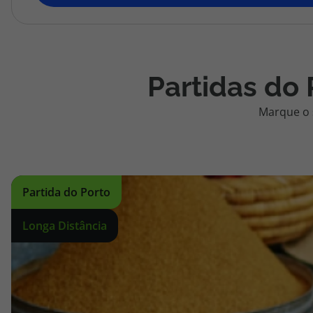
topatlantico@topatlantico.com
Partidas do
Marque o 
Partida do Porto
Longa Distância