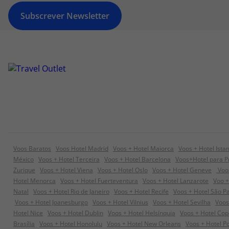
Subscrever Newsletter
Voos Baratos
Voos Hotel Madrid
Voos + Hotel Maiorca
Voos + Hotel Ista
México
Voos + Hotel Terceira
Voos + Hotel Barcelona
Voos+Hotel para P
Zurique
Voos + Hotel Viena
Voos + Hotel Oslo
Voos + Hotel Geneve
Voos
Hotel Menorca
Voos + Hotel Fuerteventura
Voos + Hotel Lanzarote
Voo +
Natal
Voos + Hotel Rio de Janeiro
Voos + Hotel Recife
Voos + Hotel São P
Voos + Hotel Joanesburgo
Voos + Hotel Vilnius
Voos + Hotel Sevilha
Voos
Hotel Nice
Voos + Hotel Dublin
Voos + Hotel Helsínquia
Voos + Hotel Co
Brasília
Voos + Hotel Honolulu
Voos + Hotel New Orleans
Voos + Hotel P