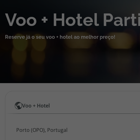
Cruzeiros
Voo + Hotel Part
Promoções
Reserve já o seu voo + hotel ao melhor preço!
Especialistas
Cheque Viagem
Rede de Lojas
Blog TopViagens
Pesquisar
Voo + Hotel
por
Área de Cliente
Origem
Voos