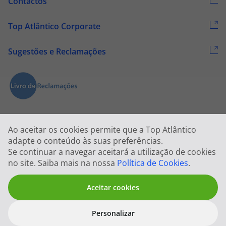
Contactos
Top Atlântico Corporate
Sugestões e Reclamações
Ao aceitar os cookies permite que a Top Atlântico
adapte o conteúdo às suas preferências.
Se continuar a navegar aceitará a utilização de cookies
2026 © Todos os direitos reservados:
Top Atlântico, Viagens e Turismo
no site. Saiba mais na nossa
Política de Cookies
.
S.A. – RNAVT 1833
Aceitar cookies
Personalizar