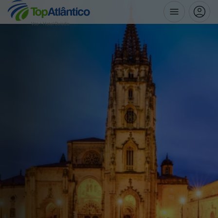
Voo + Hotel Oviedo
Destinos
Voos
Hotéis
Voos + Hotel
Pacotes de Férias
Disneyland ® Paris
Escapadinhas