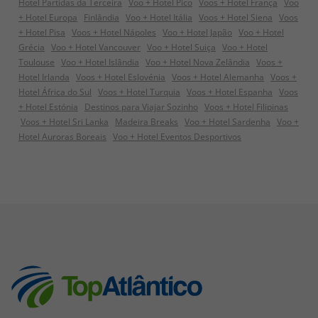
Hotel Partidas da Terceira
Voo + Hotel Pico
Voos + Hotel França
Voo
+ Hotel Europa
Finlândia
Voo + Hotel Itália
Voos + Hotel Siena
Voos
+ Hotel Pisa
Voos + Hotel Nápoles
Voo + Hotel Japão
Voo + Hotel
Grécia
Voo + Hotel Vancouver
Voo + Hotel Suiça
Voo + Hotel
Toulouse
Voo + Hotel Islândia
Voo + Hotel Nova Zelândia
Voos +
Hotel Irlanda
Voos + Hotel Eslovénia
Voos + Hotel Alemanha
Voos +
Hotel África do Sul
Voos + Hotel Turquia
Voos + Hotel Espanha
Voos
+ Hotel Estónia
Destinos para Viajar Sozinho
Voos + Hotel Filipinas
Voos + Hotel Sri Lanka
Madeira Breaks
Voo + Hotel Sardenha
Voo +
Hotel Auroras Boreais
Voo + Hotel Eventos Desportivos