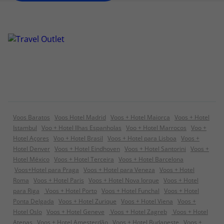
Voos Baratos
Voos Hotel Madrid
Voos + Hotel Maiorca
Voos + Hotel
Istambul
Voo + Hotel Ilhas Espanholas
Voo + Hotel Marrocos
Voo +
Hotel Açores
Voo + Hotel Brasil
Voos + Hotel para Lisboa
Voos +
Hotel Denver
Voos + Hotel Eindhoven
Voos + Hotel Santorini
Voos +
Hotel México
Voos + Hotel Terceira
Voos + Hotel Barcelona
Voos+Hotel para Praga
Voos + Hotel para Veneza
Voos + Hotel
Roma
Voos + Hotel Paris
Voos + Hotel Nova Iorque
Voos + Hotel
para Riga
Voos + Hotel Porto
Voos + Hotel Funchal
Voos + Hotel
Ponta Delgada
Voos + Hotel Zurique
Voos + Hotel Viena
Voos +
Hotel Oslo
Voos + Hotel Geneve
Voos + Hotel Zagreb
Voos + Hotel
Atenas
Voos + Hotel Amesterdão
Voos + Hotel Budapeste
Voos +