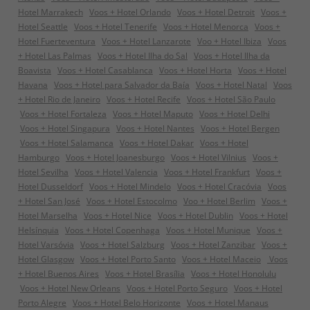
Hotel Marrakech
Voos + Hotel Orlando
Voos + Hotel Detroit
Voos +
Hotel Seattle
Voos + Hotel Tenerife
Voos + Hotel Menorca
Voos +
Hotel Fuerteventura
Voos + Hotel Lanzarote
Voo + Hotel Ibiza
Voos
+ Hotel Las Palmas
Voos + Hotel Ilha do Sal
Voos + Hotel Ilha da
Boavista
Voos + Hotel Casablanca
Voos + Hotel Horta
Voos + Hotel
Havana
Voos + Hotel para Salvador da Baía
Voos + Hotel Natal
Voos
+ Hotel Rio de Janeiro
Voos + Hotel Recife
Voos + Hotel São Paulo
Voos + Hotel Fortaleza
Voos + Hotel Maputo
Voos + Hotel Delhi
Voos + Hotel Singapura
Voos + Hotel Nantes
Voos + Hotel Bergen
Voos + Hotel Salamanca
Voos + Hotel Dakar
Voos + Hotel
Hamburgo
Voos + Hotel Joanesburgo
Voos + Hotel Vilnius
Voos +
Hotel Sevilha
Voos + Hotel Valencia
Voos + Hotel Frankfurt
Voos +
Hotel Dusseldorf
Voos + Hotel Mindelo
Voos + Hotel Cracóvia
Voos
+ Hotel San José
Voos + Hotel Estocolmo
Voo + Hotel Berlim
Voos +
Hotel Marselha
Voos + Hotel Nice
Voos + Hotel Dublin
Voos + Hotel
Helsínquia
Voos + Hotel Copenhaga
Voos + Hotel Munique
Voos +
Hotel Varsóvia
Voos + Hotel Salzburg
Voos + Hotel Zanzibar
Voos +
Hotel Glasgow
Voos + Hotel Porto Santo
Voos + Hotel Maceio
Voos
+ Hotel Buenos Aires
Voos + Hotel Brasília
Voos + Hotel Honolulu
Voos + Hotel New Orleans
Voos + Hotel Porto Seguro
Voos + Hotel
Porto Alegre
Voos + Hotel Belo Horizonte
Voos + Hotel Manaus