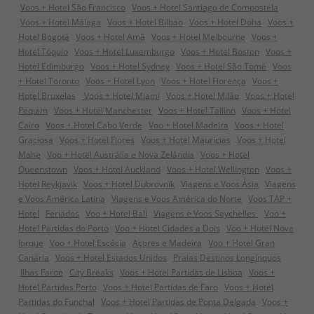
Voos + Hotel São Francisco
Voos + Hotel Santiago de Compostela
Voos + Hotel Málaga
Voos + Hotel Bilbao
Voos + Hotel Doha
Voos +
Hotel Bogotá
Voos + Hotel Amã
Voos + Hotel Melbourne
Voos +
Hotel Tóquio
Voos + Hotel Luxemburgo
Voos + Hotel Boston
Voos +
Hotel Edimburgo
Voos + Hotel Sydney
Voos + Hotel São Tomé
Voos
+ Hotel Toronto
Voos + Hotel Lyon
Voos + Hotel Florença
Voos +
Hotel Bruxelas
Voos + Hotel Miami
Voos + Hotel Milão
Voos + Hotel
Pequim
Voos + Hotel Manchester
Voos + Hotel Tallinn
Voos + Hotel
Cairo
Voos + Hotel Cabo Verde
Voo + Hotel Madeira
Voos + Hotel
Graciosa
Voos + Hotel Flores
Voos + Hotel Maurícias
Voos + Hotel
Mahe
Voo + Hotel Austrália e Nova Zelândia
Voos + Hotel
Queenstown
Voos + Hotel Auckland
Voos + Hotel Wellington
Voos +
Hotel Reykjavik
Voos + Hotel Dubrovnik
Viagens e Voos Ásia
Viagens
e Voos América Latina
Viagens e Voos América do Norte
Voos TAP +
Hotel
Feriados
Voo + Hotel Bali
Viagens e Voos Seychelles
Voo +
Hotel Partidas do Porto
Voo + Hotel Cidades a Dois
Voo + Hotel Nova
Iorque
Voo + Hotel Escócia
Açores e Madeira
Voo + Hotel Gran
Canária
Voos + Hotel Estados Unidos
Praias Destinos Longínquos
Ilhas Faroe
City Breaks
Voos + Hotel Partidas de Lisboa
Voos +
Hotel Partidas Porto
Voos + Hotel Partidas de Faro
Voos + Hotel
Partidas do Funchal
Voos + Hotel Partidas de Ponta Delgada
Voos +