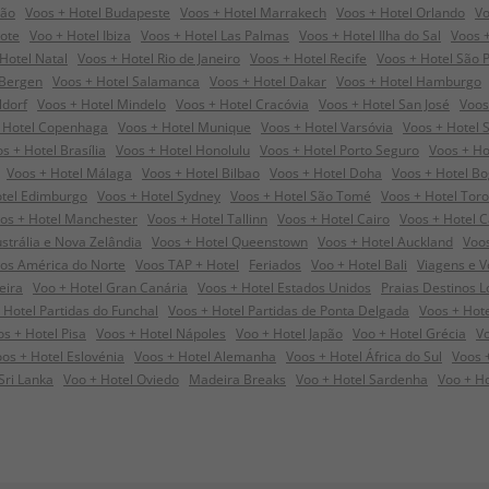
dão
Voos + Hotel Budapeste
Voos + Hotel Marrakech
Voos + Hotel Orlando
Vo
rote
Voo + Hotel Ibiza
Voos + Hotel Las Palmas
Voos + Hotel Ilha do Sal
Voos +
Hotel Natal
Voos + Hotel Rio de Janeiro
Voos + Hotel Recife
Voos + Hotel São 
 Bergen
Voos + Hotel Salamanca
Voos + Hotel Dakar
Voos + Hotel Hamburgo
ldorf
Voos + Hotel Mindelo
Voos + Hotel Cracóvia
Voos + Hotel San José
Voos
 Hotel Copenhaga
Voos + Hotel Munique
Voos + Hotel Varsóvia
Voos + Hotel 
s + Hotel Brasília
Voos + Hotel Honolulu
Voos + Hotel Porto Seguro
Voos + Ho
Voos + Hotel Málaga
Voos + Hotel Bilbao
Voos + Hotel Doha
Voos + Hotel B
otel Edimburgo
Voos + Hotel Sydney
Voos + Hotel São Tomé
Voos + Hotel Tor
os + Hotel Manchester
Voos + Hotel Tallinn
Voos + Hotel Cairo
Voos + Hotel 
strália e Nova Zelândia
Voos + Hotel Queenstown
Voos + Hotel Auckland
Voos
oos América do Norte
Voos TAP + Hotel
Feriados
Voo + Hotel Bali
Viagens e V
eira
Voo + Hotel Gran Canária
Voos + Hotel Estados Unidos
Praias Destinos 
 Hotel Partidas do Funchal
Voos + Hotel Partidas de Ponta Delgada
Voos + Hote
s + Hotel Pisa
Voos + Hotel Nápoles
Voo + Hotel Japão
Voo + Hotel Grécia
Vo
os + Hotel Eslovénia
Voos + Hotel Alemanha
Voos + Hotel África do Sul
Voos 
Sri Lanka
Voo + Hotel Oviedo
Madeira Breaks
Voo + Hotel Sardenha
Voo + Ho