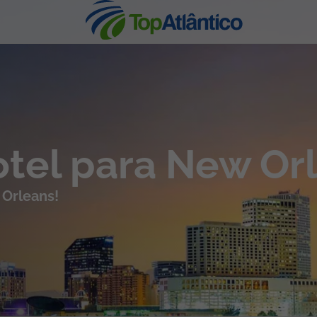
nhas
Hotel para New Or
 Orleans!
s
tas