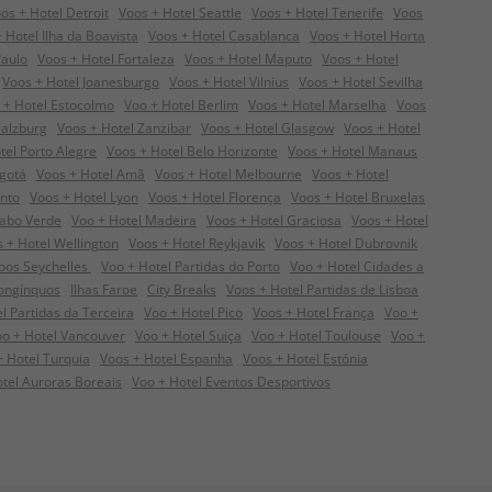
os + Hotel Detroit
Voos + Hotel Seattle
Voos + Hotel Tenerife
Voos
 Hotel Ilha da Boavista
Voos + Hotel Casablanca
Voos + Hotel Horta
Paulo
Voos + Hotel Fortaleza
Voos + Hotel Maputo
Voos + Hotel
Voos + Hotel Joanesburgo
Voos + Hotel Vilnius
Voos + Hotel Sevilha
 + Hotel Estocolmo
Voo + Hotel Berlim
Voos + Hotel Marselha
Voos
Salzburg
Voos + Hotel Zanzibar
Voos + Hotel Glasgow
Voos + Hotel
tel Porto Alegre
Voos + Hotel Belo Horizonte
Voos + Hotel Manaus
ogotá
Voos + Hotel Amã
Voos + Hotel Melbourne
Voos + Hotel
onto
Voos + Hotel Lyon
Voos + Hotel Florença
Voos + Hotel Bruxelas
Cabo Verde
Voo + Hotel Madeira
Voos + Hotel Graciosa
Voos + Hotel
 + Hotel Wellington
Voos + Hotel Reykjavik
Voos + Hotel Dubrovnik
oos Seychelles
Voo + Hotel Partidas do Porto
Voo + Hotel Cidades a
Longínquos
Ilhas Faroe
City Breaks
Voos + Hotel Partidas de Lisboa
l Partidas da Terceira
Voo + Hotel Pico
Voos + Hotel França
Voo +
o + Hotel Vancouver
Voo + Hotel Suiça
Voo + Hotel Toulouse
Voo +
+ Hotel Turquia
Voos + Hotel Espanha
Voos + Hotel Estónia
tel Auroras Boreais
Voo + Hotel Eventos Desportivos