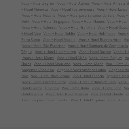
Voos + Hotel Zagreb
Voos + Hotel Atenas
Voos + Hotel Amester
+ Hotel Menorca
Voos + Hotel Fuerteventura
Voos + Hotel Lanza
Voos + Hotel Havana
Voos + Hotel para Salvador da Baía
Voos + 
Delhi
Voos + Hotel Singapura
Voos + Hotel Nantes
Voos + Hotel
Voos + Hotel Valencia
Voos + Hotel Frankfurt
Voos + Hotel Dusse
+ Hotel Nice
Voos + Hotel Dublin
Voos + Hotel Helsínquia
Voos +
Porto Santo
Voos + Hotel Maceio
Voos + Hotel Buenos Aires
Voo
Voos + Hotel São Francisco
Voos + Hotel Santiago de Compostela
Tóquio
Voos + Hotel Luxemburgo
Voos + Hotel Boston
Voos + H
Voos + Hotel Miami
Voos + Hotel Milão
Voos + Hotel Pequim
Vo
Flores
Voos + Hotel Maurícias
Voos + Hotel Mahe
Voo + Hotel Au
Viagens e Voos Ásia
Viagens e Voos América Latina
Viagens e V
Dois
Voo + Hotel Nova Iorque
Voo + Hotel Escócia
Açores e Mad
Voos + Hotel Partidas Porto
Voos + Hotel Partidas de Faro
Voos +
Hotel Europa
Finlândia
Voo + Hotel Itália
Voos + Hotel Siena
Voo
Hotel Islândia
Voo + Hotel Nova Zelândia
Voos + Hotel Irlanda
Vo
Destinos para Viajar Sozinho
Voos + Hotel Filipinas
Voos + Hotel 