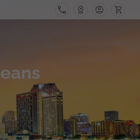
Área de Cliente
leans
Agências
Contactos
Apoio ao cliente em Portugal
218 925 471
Apoio ao cliente no Estrangeiro