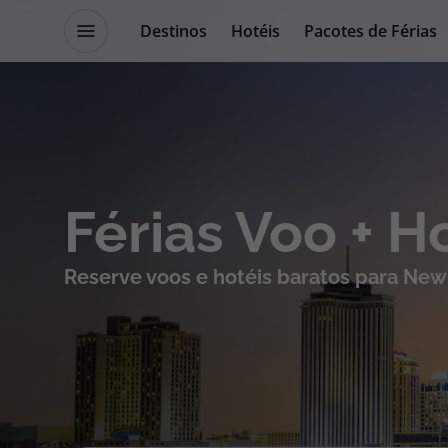
Destinos
Hotéis
Pacotes de Férias
Promoções
Blog TopViagens
Destinos
Escapadi
Férias Voo + 
Voos
Cruzeiros
Reserve voos e hotéis baratos para New
Hotéis
Promoçõe
Voos + Hotel
Especialis