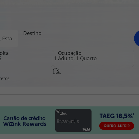
iagem
Destino
iagens
olta
Ocupação
retos