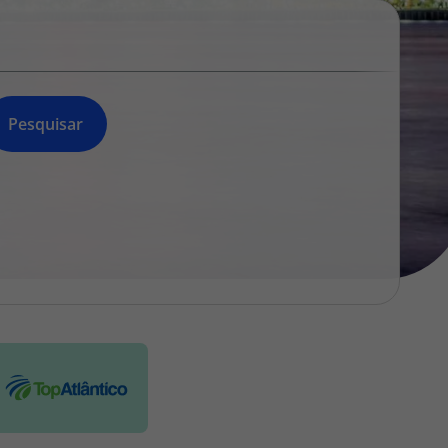
218 925 471
A sua agência de viagens Top Atlântico tem a preocupação de
estar sempre mais perto de si, para maior comodidade e total
facilidade na marcação das suas viagens, tem ainda ao seu
dispor o nosso call center a funcionar todos os dias úteis das
Pesquisar
10:00 às 20:00 e Sábado das 10:00 às 14:00.