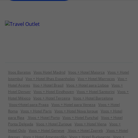
Voos Baratos
Voos Hotel Madrid
Voos + Hotel Maiorca
Voos + Hotel
Istambul
Voo + Hotel Ilhas Espanholas
Voo + Hotel Marrocos
Voo +
Hotel Açores
Voo + Hotel Brasil
Voos + Hotel para Lisboa
Voos +
Hotel Denver
Voos + Hotel Eindhoven
Voos + Hotel Santorini
Voos +
Hotel México
Voos + Hotel Terceira
Voos + Hotel Barcelona
Voos+Hotel para Praga
Voos + Hotel para Veneza
Voos + Hotel
Roma
Voos + Hotel Paris
Voos + Hotel Nova Iorque
Voos + Hotel
para Riga
Voos + Hotel Porto
Voos + Hotel Funchal
Voos + Hotel
Ponta Delgada
Voos + Hotel Zurique
Voos + Hotel Viena
Voos +
Hotel Oslo
Voos + Hotel Geneve
Voos + Hotel Zagreb
Voos + Hotel
Atenas
Voos + Hotel Amesterdão
Voos + Hotel Budapeste
Voos +