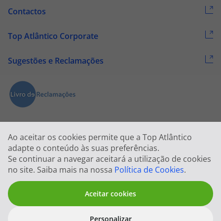
Contactos
Top Atlântico Corporate
Sugestões e Reclamações
Ao aceitar os cookies permite que a Top Atlântico
adapte o conteúdo às suas preferências.
Se continuar a navegar aceitará a utilização de cookies
2026 © Todos os direitos reservados:
Top Atlântico, Viagens e Turismo
no site. Saiba mais na nossa
Política de Cookies
.
S.A. – RNAVT 1833
Aceitar cookies
Personalizar