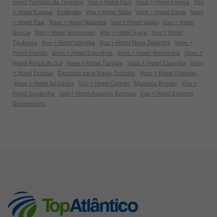
Hotel Partidas da Terceira
Voo + Hotel Pico
Voos + Hotel França
Voo
+ Hotel Europa
Finlândia
Voo + Hotel Itália
Voos + Hotel Siena
Voos
+ Hotel Pisa
Voos + Hotel Nápoles
Voo + Hotel Japão
Voo + Hotel
Grécia
Voo + Hotel Vancouver
Voo + Hotel Suiça
Voo + Hotel
Toulouse
Voo + Hotel Islândia
Voo + Hotel Nova Zelândia
Voos +
Hotel Irlanda
Voos + Hotel Eslovénia
Voos + Hotel Alemanha
Voos +
Hotel África do Sul
Voos + Hotel Turquia
Voos + Hotel Espanha
Voos
+ Hotel Estónia
Destinos para Viajar Sozinho
Voos + Hotel Filipinas
Voos + Hotel Sri Lanka
Voo + Hotel Oviedo
Madeira Breaks
Voo +
Hotel Sardenha
Voo + Hotel Auroras Boreais
Voo + Hotel Eventos
Desportivos