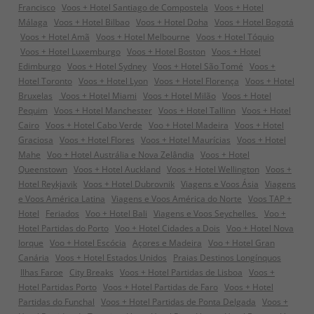
Francisco
Voos + Hotel Santiago de Compostela
Voos + Hotel
Málaga
Voos + Hotel Bilbao
Voos + Hotel Doha
Voos + Hotel Bogotá
Voos + Hotel Amã
Voos + Hotel Melbourne
Voos + Hotel Tóquio
Voos + Hotel Luxemburgo
Voos + Hotel Boston
Voos + Hotel
Edimburgo
Voos + Hotel Sydney
Voos + Hotel São Tomé
Voos +
Hotel Toronto
Voos + Hotel Lyon
Voos + Hotel Florença
Voos + Hotel
Bruxelas
Voos + Hotel Miami
Voos + Hotel Milão
Voos + Hotel
Pequim
Voos + Hotel Manchester
Voos + Hotel Tallinn
Voos + Hotel
Cairo
Voos + Hotel Cabo Verde
Voo + Hotel Madeira
Voos + Hotel
Graciosa
Voos + Hotel Flores
Voos + Hotel Maurícias
Voos + Hotel
Mahe
Voo + Hotel Austrália e Nova Zelândia
Voos + Hotel
Queenstown
Voos + Hotel Auckland
Voos + Hotel Wellington
Voos +
Hotel Reykjavik
Voos + Hotel Dubrovnik
Viagens e Voos Ásia
Viagens
e Voos América Latina
Viagens e Voos América do Norte
Voos TAP +
Hotel
Feriados
Voo + Hotel Bali
Viagens e Voos Seychelles
Voo +
Hotel Partidas do Porto
Voo + Hotel Cidades a Dois
Voo + Hotel Nova
Iorque
Voo + Hotel Escócia
Açores e Madeira
Voo + Hotel Gran
Canária
Voos + Hotel Estados Unidos
Praias Destinos Longínquos
Ilhas Faroe
City Breaks
Voos + Hotel Partidas de Lisboa
Voos +
Hotel Partidas Porto
Voos + Hotel Partidas de Faro
Voos + Hotel
Partidas do Funchal
Voos + Hotel Partidas de Ponta Delgada
Voos +