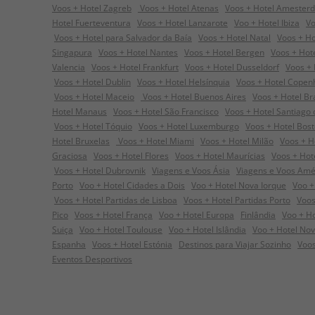
Voos + Hotel Zagreb
Voos + Hotel Atenas
Voos + Hotel Amester
Hotel Fuerteventura
Voos + Hotel Lanzarote
Voo + Hotel Ibiza
Vo
Voos + Hotel para Salvador da Baía
Voos + Hotel Natal
Voos + Ho
Singapura
Voos + Hotel Nantes
Voos + Hotel Bergen
Voos + Hot
Valencia
Voos + Hotel Frankfurt
Voos + Hotel Dusseldorf
Voos + 
Voos + Hotel Dublin
Voos + Hotel Helsínquia
Voos + Hotel Cope
Voos + Hotel Maceio
Voos + Hotel Buenos Aires
Voos + Hotel Bra
Hotel Manaus
Voos + Hotel São Francisco
Voos + Hotel Santiago
Voos + Hotel Tóquio
Voos + Hotel Luxemburgo
Voos + Hotel Bos
Hotel Bruxelas
Voos + Hotel Miami
Voos + Hotel Milão
Voos + H
Graciosa
Voos + Hotel Flores
Voos + Hotel Maurícias
Voos + Hot
Voos + Hotel Dubrovnik
Viagens e Voos Ásia
Viagens e Voos Amé
Porto
Voo + Hotel Cidades a Dois
Voo + Hotel Nova Iorque
Voo +
Voos + Hotel Partidas de Lisboa
Voos + Hotel Partidas Porto
Voos
Pico
Voos + Hotel França
Voo + Hotel Europa
Finlândia
Voo + Hot
Suiça
Voo + Hotel Toulouse
Voo + Hotel Islândia
Voo + Hotel Nov
Espanha
Voos + Hotel Estónia
Destinos para Viajar Sozinho
Voos
Eventos Desportivos