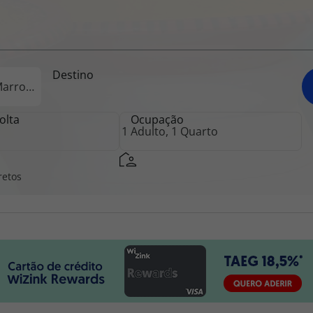
iagem
Destino
iagens
olta
Ocupação
retos