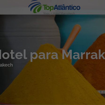
Voos + Hotel Marrakech
nhas
Hotel para Marra
rakech
s
tas