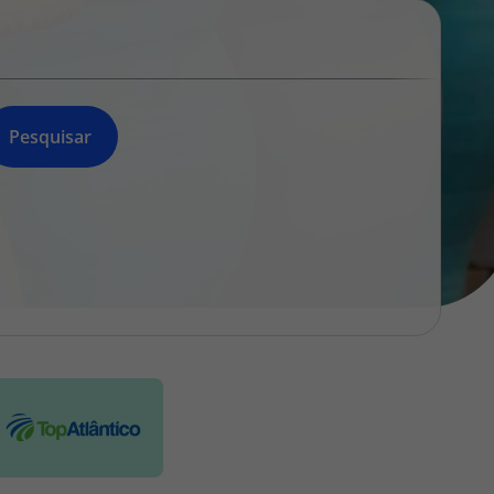
218 925 471
A sua agência de viagens Top Atlântico tem a preocupação de
estar sempre mais perto de si, para maior comodidade e total
facilidade na marcação das suas viagens, tem ainda ao seu
dispor o nosso call center a funcionar todos os dias úteis das
Pesquisar
10:00 às 20:00 e Sábado das 10:00 às 14:00.