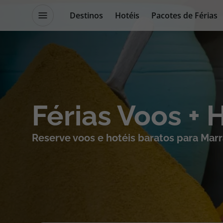
Destinos
Hotéis
Pacotes de Férias
Promoções
Blog TopViagens
Destinos
Escapadi
Férias Voos + 
Voos
Cruzeiros
Reserve voos e hotéis baratos para Mar
Hotéis
Promoçõe
Voos + Hotel
Especialis