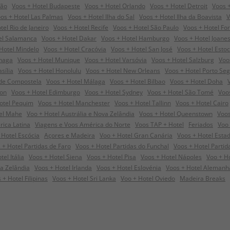
dão
Voos + Hotel Budapeste
Voos + Hotel Orlando
Voos + Hotel Detroit
Voos +
os + Hotel Las Palmas
Voos + Hotel Ilha do Sal
Voos + Hotel Ilha da Boavista
V
tel Rio de Janeiro
Voos + Hotel Recife
Voos + Hotel São Paulo
Voos + Hotel For
el Salamanca
Voos + Hotel Dakar
Voos + Hotel Hamburgo
Voos + Hotel Joane
Hotel Mindelo
Voos + Hotel Cracóvia
Voos + Hotel San José
Voos + Hotel Esto
nhaga
Voos + Hotel Munique
Voos + Hotel Varsóvia
Voos + Hotel Salzburg
Voo
sília
Voos + Hotel Honolulu
Voos + Hotel New Orleans
Voos + Hotel Porto Se
 de Compostela
Voos + Hotel Málaga
Voos + Hotel Bilbao
Voos + Hotel Doha
ton
Voos + Hotel Edimburgo
Voos + Hotel Sydney
Voos + Hotel São Tomé
Voo
otel Pequim
Voos + Hotel Manchester
Voos + Hotel Tallinn
Voos + Hotel Cairo
el Mahe
Voo + Hotel Austrália e Nova Zelândia
Voos + Hotel Queenstown
Voos
rica Latina
Viagens e Voos América do Norte
Voos TAP + Hotel
Feriados
Voo 
 Hotel Escócia
Açores e Madeira
Voo + Hotel Gran Canária
Voos + Hotel Esta
 + Hotel Partidas de Faro
Voos + Hotel Partidas do Funchal
Voos + Hotel Parti
el Itália
Voos + Hotel Siena
Voos + Hotel Pisa
Voos + Hotel Nápoles
Voo + H
a Zelândia
Voos + Hotel Irlanda
Voos + Hotel Eslovénia
Voos + Hotel Alemanh
 + Hotel Filipinas
Voos + Hotel Sri Lanka
Voo + Hotel Oviedo
Madeira Breaks