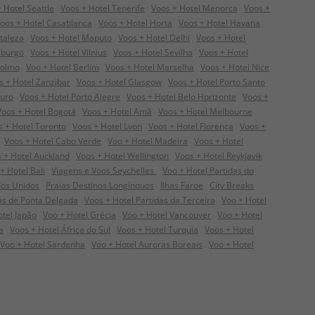
 Hotel Seattle
Voos + Hotel Tenerife
Voos + Hotel Menorca
Voos +
oos + Hotel Casablanca
Voos + Hotel Horta
Voos + Hotel Havana
taleza
Voos + Hotel Maputo
Voos + Hotel Delhi
Voos + Hotel
sburgo
Voos + Hotel Vilnius
Voos + Hotel Sevilha
Voos + Hotel
colmo
Voo + Hotel Berlim
Voos + Hotel Marselha
Voos + Hotel Nice
s + Hotel Zanzibar
Voos + Hotel Glasgow
Voos + Hotel Porto Santo
guro
Voos + Hotel Porto Alegre
Voos + Hotel Belo Horizonte
Voos +
Voos + Hotel Bogotá
Voos + Hotel Amã
Voos + Hotel Melbourne
s + Hotel Toronto
Voos + Hotel Lyon
Voos + Hotel Florença
Voos +
Voos + Hotel Cabo Verde
Voo + Hotel Madeira
Voos + Hotel
 + Hotel Auckland
Voos + Hotel Wellington
Voos + Hotel Reykjavik
+ Hotel Bali
Viagens e Voos Seychelles
Voo + Hotel Partidas do
dos Unidos
Praias Destinos Longínquos
Ilhas Faroe
City Breaks
das de Ponta Delgada
Voos + Hotel Partidas da Terceira
Voo + Hotel
otel Japão
Voo + Hotel Grécia
Voo + Hotel Vancouver
Voo + Hotel
a
Voos + Hotel África do Sul
Voos + Hotel Turquia
Voos + Hotel
Voo + Hotel Sardenha
Voo + Hotel Auroras Boreais
Voo + Hotel