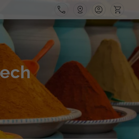
Área de Cliente
kech
Agências
Contactos
Apoio ao cliente em Portugal
218 925 471
Apoio ao cliente no Estrangeiro