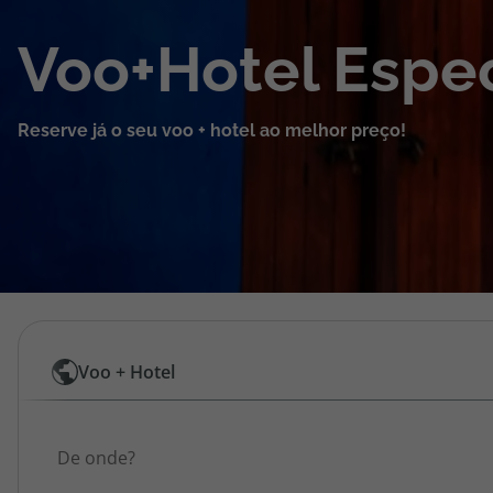
Cruzeiros
Voo+Hotel Espec
Promoções
Reserve já o seu voo + hotel ao melhor preço!
Especialistas
Cheque Viagem
Rede de Lojas
Blog TopViagens
Pesquisar
Voo + Hotel
por
Área de Cliente
Origem
Voos