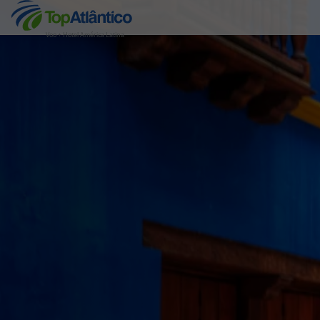
Voo + Hotel América Latina
Destinos
Voos
Hotéis
Voos + Hotel
Pacotes de Férias
Disneyland ® Paris
Escapadinhas