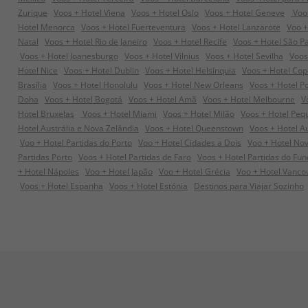
Zurique
Voos + Hotel Viena
Voos + Hotel Oslo
Voos + Hotel Geneve
Voos
Hotel Menorca
Voos + Hotel Fuerteventura
Voos + Hotel Lanzarote
Voo +
Natal
Voos + Hotel Rio de Janeiro
Voos + Hotel Recife
Voos + Hotel São P
Voos + Hotel Joanesburgo
Voos + Hotel Vilnius
Voos + Hotel Sevilha
Voos
Hotel Nice
Voos + Hotel Dublin
Voos + Hotel Helsínquia
Voos + Hotel Co
Brasília
Voos + Hotel Honolulu
Voos + Hotel New Orleans
Voos + Hotel P
Doha
Voos + Hotel Bogotá
Voos + Hotel Amã
Voos + Hotel Melbourne
V
Hotel Bruxelas
Voos + Hotel Miami
Voos + Hotel Milão
Voos + Hotel Peq
Hotel Austrália e Nova Zelândia
Voos + Hotel Queenstown
Voos + Hotel A
Voo + Hotel Partidas do Porto
Voo + Hotel Cidades a Dois
Voo + Hotel No
Partidas Porto
Voos + Hotel Partidas de Faro
Voos + Hotel Partidas do Fun
+ Hotel Nápoles
Voo + Hotel Japão
Voo + Hotel Grécia
Voo + Hotel Vanco
Voos + Hotel Espanha
Voos + Hotel Estónia
Destinos para Viajar Sozinho