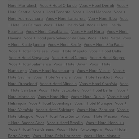
Hotel Marrakech
Voos + Hotel Orlando
Voos + Hotel Detroit
Voos +
Hotel Seattle
Voos + Hotel Tenerife
Voos + Hotel Menorca
Voos +
Hotel Fuerteventura
Voos + Hotel Lanzarote
Voo + Hotel Ibiza
Voos
+ Hotel Las Palmas
Voos + Hotel Ilha do Sal
Voos + Hotel Ilha da
Boavista
Voos + Hotel Casablanca
Voos + Hotel Horta
Voos + Hotel
Havana
Voos + Hotel para Salvador da Baía
Voos + Hotel Natal
Voos
+ Hotel Rio de Janeiro
Voos + Hotel Recife
Voos + Hotel São Paulo
Voos + Hotel Fortaleza
Voos + Hotel Maputo
Voos + Hotel Delhi
Voos + Hotel Singapura
Voos + Hotel Nantes
Voos + Hotel Bergen
Voos + Hotel Salamanca
Voos + Hotel Dakar
Voos + Hotel
Hamburgo
Voos + Hotel Joanesburgo
Voos + Hotel Vilnius
Voos +
Hotel Sevilha
Voos + Hotel Valencia
Voos + Hotel Frankfurt
Voos +
Hotel Dusseldorf
Voos + Hotel Mindelo
Voos + Hotel Cracóvia
Voos
+ Hotel San José
Voos + Hotel Estocolmo
Voo + Hotel Berlim
Voos +
Hotel Marselha
Voos + Hotel Nice
Voos + Hotel Dublin
Voos + Hotel
Helsínquia
Voos + Hotel Copenhaga
Voos + Hotel Munique
Voos +
Hotel Varsóvia
Voos + Hotel Salzburg
Voos + Hotel Zanzibar
Voos +
Hotel Glasgow
Voos + Hotel Porto Santo
Voos + Hotel Maceio
Voos
+ Hotel Buenos Aires
Voos + Hotel Brasília
Voos + Hotel Honolulu
Voos + Hotel New Orleans
Voos + Hotel Porto Seguro
Voos + Hotel
Porto Alegre
Voos + Hotel Belo Horizonte
Voos + Hotel Manaus