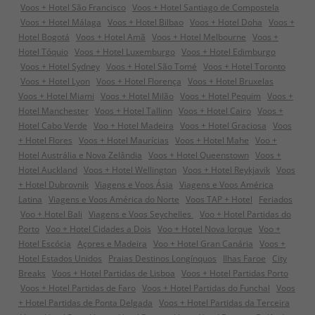
Voos + Hotel São Francisco
Voos + Hotel Santiago de Compostela
Voos + Hotel Málaga
Voos + Hotel Bilbao
Voos + Hotel Doha
Voos +
Hotel Bogotá
Voos + Hotel Amã
Voos + Hotel Melbourne
Voos +
Hotel Tóquio
Voos + Hotel Luxemburgo
Voos + Hotel Edimburgo
Voos + Hotel Sydney
Voos + Hotel São Tomé
Voos + Hotel Toronto
Voos + Hotel Lyon
Voos + Hotel Florença
Voos + Hotel Bruxelas
Voos + Hotel Miami
Voos + Hotel Milão
Voos + Hotel Pequim
Voos +
Hotel Manchester
Voos + Hotel Tallinn
Voos + Hotel Cairo
Voos +
Hotel Cabo Verde
Voo + Hotel Madeira
Voos + Hotel Graciosa
Voos
+ Hotel Flores
Voos + Hotel Maurícias
Voos + Hotel Mahe
Voo +
Hotel Austrália e Nova Zelândia
Voos + Hotel Queenstown
Voos +
Hotel Auckland
Voos + Hotel Wellington
Voos + Hotel Reykjavik
Voos
+ Hotel Dubrovnik
Viagens e Voos Ásia
Viagens e Voos América
Latina
Viagens e Voos América do Norte
Voos TAP + Hotel
Feriados
Voo + Hotel Bali
Viagens e Voos Seychelles
Voo + Hotel Partidas do
Porto
Voo + Hotel Cidades a Dois
Voo + Hotel Nova Iorque
Voo +
Hotel Escócia
Açores e Madeira
Voo + Hotel Gran Canária
Voos +
Hotel Estados Unidos
Praias Destinos Longínquos
Ilhas Faroe
City
Breaks
Voos + Hotel Partidas de Lisboa
Voos + Hotel Partidas Porto
Voos + Hotel Partidas de Faro
Voos + Hotel Partidas do Funchal
Voos
+ Hotel Partidas de Ponta Delgada
Voos + Hotel Partidas da Terceira