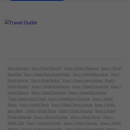
Voos Baratos
Voos Hotel Madrid
Voos + Hotel Maiorca
Voos + Hotel
Istambul
Voo + Hotel Ilhas Espanholas
Voo + Hotel Marrocos
Voo +
Hotel Açores
Voo + Hotel Brasil
Voos + Hotel para Lisboa
Voos +
Hotel Denver
Voos + Hotel Eindhoven
Voos + Hotel Santorini
Voos +
Hotel México
Voos + Hotel Terceira
Voos + Hotel Barcelona
Voos+Hotel para Praga
Voos + Hotel para Veneza
Voos + Hotel
Roma
Voos + Hotel Paris
Voos + Hotel Nova Iorque
Voos + Hotel
para Riga
Voos + Hotel Porto
Voos + Hotel Funchal
Voos + Hotel
Ponta Delgada
Voos + Hotel Zurique
Voos + Hotel Viena
Voos +
Hotel Oslo
Voos + Hotel Geneve
Voos + Hotel Zagreb
Voos + Hotel
Atenas
Voos + Hotel Amesterdão
Voos + Hotel Budapeste
Voos +