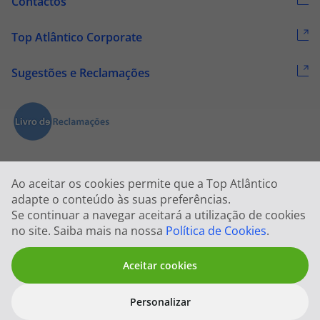
Contactos
Top Atlântico Corporate
Sugestões e Reclamações
Ao aceitar os cookies permite que a Top Atlântico
adapte o conteúdo às suas preferências.
Se continuar a navegar aceitará a utilização de cookies
2026 © Todos os direitos reservados:
Top Atlântico, Viagens e Turismo
no site. Saiba mais na nossa
Política de Cookies
.
S.A. – RNAVT 1833
Aceitar cookies
Personalizar