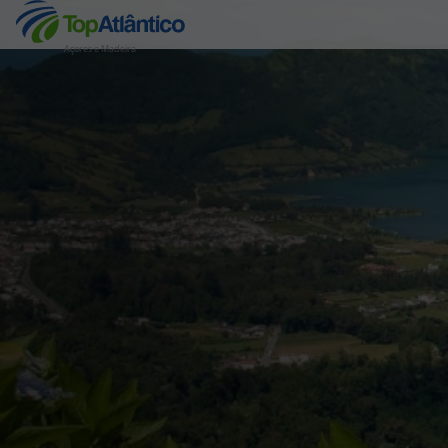
Açores e Madeira
Destinos
Voos
Hotéis
Voos + Hotel
Pacotes de Férias
Disneyland ® Paris
Escapadinhas