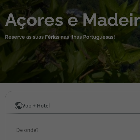
Cruzeiros
Açores e Madei
Promoções
Reserve as suas Férias nas Ilhas Portuguesas!
Especialistas
Cheque Viagem
Rede de Lojas
Blog TopViagens
Pesquisar
Voo + Hotel
por
Área de Cliente
Origem
Voos