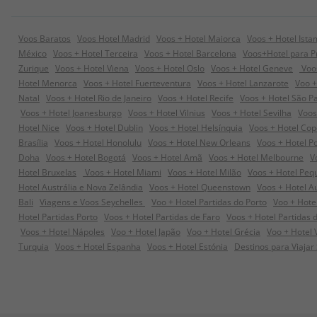
Voos Baratos
Voos Hotel Madrid
Voos + Hotel Maiorca
Voos + Hotel Ista
México
Voos + Hotel Terceira
Voos + Hotel Barcelona
Voos+Hotel para P
Zurique
Voos + Hotel Viena
Voos + Hotel Oslo
Voos + Hotel Geneve
Voos
Hotel Menorca
Voos + Hotel Fuerteventura
Voos + Hotel Lanzarote
Voo +
Natal
Voos + Hotel Rio de Janeiro
Voos + Hotel Recife
Voos + Hotel São P
Voos + Hotel Joanesburgo
Voos + Hotel Vilnius
Voos + Hotel Sevilha
Voos
Hotel Nice
Voos + Hotel Dublin
Voos + Hotel Helsínquia
Voos + Hotel Co
Brasília
Voos + Hotel Honolulu
Voos + Hotel New Orleans
Voos + Hotel P
Doha
Voos + Hotel Bogotá
Voos + Hotel Amã
Voos + Hotel Melbourne
V
Hotel Bruxelas
Voos + Hotel Miami
Voos + Hotel Milão
Voos + Hotel Peq
Hotel Austrália e Nova Zelândia
Voos + Hotel Queenstown
Voos + Hotel A
Bali
Viagens e Voos Seychelles
Voo + Hotel Partidas do Porto
Voo + Hote
Hotel Partidas Porto
Voos + Hotel Partidas de Faro
Voos + Hotel Partidas 
Voos + Hotel Nápoles
Voo + Hotel Japão
Voo + Hotel Grécia
Voo + Hotel
Turquia
Voos + Hotel Espanha
Voos + Hotel Estónia
Destinos para Viajar