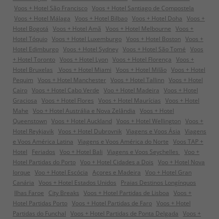
Voos + Hotel São Francisco
Voos + Hotel Santiago de Compostela
Voos + Hotel Málaga
Voos + Hotel Bilbao
Voos + Hotel Doha
Voos +
Hotel Bogotá
Voos + Hotel Amã
Voos + Hotel Melbourne
Voos +
Hotel Tóquio
Voos + Hotel Luxemburgo
Voos + Hotel Boston
Voos +
Hotel Edimburgo
Voos + Hotel Sydney
Voos + Hotel São Tomé
Voos
+ Hotel Toronto
Voos + Hotel Lyon
Voos + Hotel Florença
Voos +
Hotel Bruxelas
Voos + Hotel Miami
Voos + Hotel Milão
Voos + Hotel
Pequim
Voos + Hotel Manchester
Voos + Hotel Tallinn
Voos + Hotel
Cairo
Voos + Hotel Cabo Verde
Voo + Hotel Madeira
Voos + Hotel
Graciosa
Voos + Hotel Flores
Voos + Hotel Maurícias
Voos + Hotel
Mahe
Voo + Hotel Austrália e Nova Zelândia
Voos + Hotel
Queenstown
Voos + Hotel Auckland
Voos + Hotel Wellington
Voos +
Hotel Reykjavik
Voos + Hotel Dubrovnik
Viagens e Voos Ásia
Viagens
e Voos América Latina
Viagens e Voos América do Norte
Voos TAP +
Hotel
Feriados
Voo + Hotel Bali
Viagens e Voos Seychelles
Voo +
Hotel Partidas do Porto
Voo + Hotel Cidades a Dois
Voo + Hotel Nova
Iorque
Voo + Hotel Escócia
Açores e Madeira
Voo + Hotel Gran
Canária
Voos + Hotel Estados Unidos
Praias Destinos Longínquos
Ilhas Faroe
City Breaks
Voos + Hotel Partidas de Lisboa
Voos +
Hotel Partidas Porto
Voos + Hotel Partidas de Faro
Voos + Hotel
Partidas do Funchal
Voos + Hotel Partidas de Ponta Delgada
Voos +