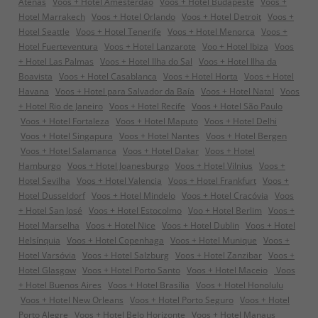
Atenas
Voos + Hotel Amesterdão
Voos + Hotel Budapeste
Voos +
Hotel Marrakech
Voos + Hotel Orlando
Voos + Hotel Detroit
Voos +
Hotel Seattle
Voos + Hotel Tenerife
Voos + Hotel Menorca
Voos +
Hotel Fuerteventura
Voos + Hotel Lanzarote
Voo + Hotel Ibiza
Voos
+ Hotel Las Palmas
Voos + Hotel Ilha do Sal
Voos + Hotel Ilha da
Boavista
Voos + Hotel Casablanca
Voos + Hotel Horta
Voos + Hotel
Havana
Voos + Hotel para Salvador da Baía
Voos + Hotel Natal
Voos
+ Hotel Rio de Janeiro
Voos + Hotel Recife
Voos + Hotel São Paulo
Voos + Hotel Fortaleza
Voos + Hotel Maputo
Voos + Hotel Delhi
Voos + Hotel Singapura
Voos + Hotel Nantes
Voos + Hotel Bergen
Voos + Hotel Salamanca
Voos + Hotel Dakar
Voos + Hotel
Hamburgo
Voos + Hotel Joanesburgo
Voos + Hotel Vilnius
Voos +
Hotel Sevilha
Voos + Hotel Valencia
Voos + Hotel Frankfurt
Voos +
Hotel Dusseldorf
Voos + Hotel Mindelo
Voos + Hotel Cracóvia
Voos
+ Hotel San José
Voos + Hotel Estocolmo
Voo + Hotel Berlim
Voos +
Hotel Marselha
Voos + Hotel Nice
Voos + Hotel Dublin
Voos + Hotel
Helsínquia
Voos + Hotel Copenhaga
Voos + Hotel Munique
Voos +
Hotel Varsóvia
Voos + Hotel Salzburg
Voos + Hotel Zanzibar
Voos +
Hotel Glasgow
Voos + Hotel Porto Santo
Voos + Hotel Maceio
Voos
+ Hotel Buenos Aires
Voos + Hotel Brasília
Voos + Hotel Honolulu
Voos + Hotel New Orleans
Voos + Hotel Porto Seguro
Voos + Hotel
Porto Alegre
Voos + Hotel Belo Horizonte
Voos + Hotel Manaus