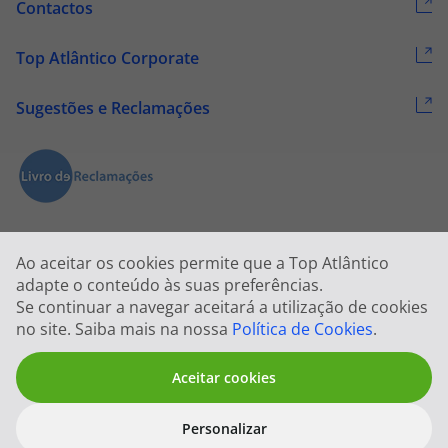
Contactos
Top Atlântico Corporate
Sugestões e Reclamações
Ao aceitar os cookies permite que a Top Atlântico
adapte o conteúdo às suas preferências.
Se continuar a navegar aceitará a utilização de cookies
2026 © Todos os direitos reservados:
Top Atlântico, Viagens e Turismo
no site. Saiba mais na nossa
Política de Cookies
.
S.A. – RNAVT 1833
Aceitar cookies
Personalizar