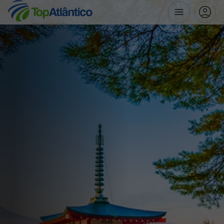
Voo + Hotel Japão
Destinos
Voos
Hotéis
Voos + Hotel
Pacotes de Férias
Disneyland ® Paris
Escapadinhas