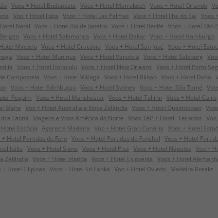
dão
Voos + Hotel Budapeste
Voos + Hotel Marrakech
Voos + Hotel Orlando
Vo
rote
Voo + Hotel Ibiza
Voos + Hotel Las Palmas
Voos + Hotel Ilha do Sal
Voos +
Hotel Natal
Voos + Hotel Rio de Janeiro
Voos + Hotel Recife
Voos + Hotel São 
 Bergen
Voos + Hotel Salamanca
Voos + Hotel Dakar
Voos + Hotel Hamburgo
Hotel Mindelo
Voos + Hotel Cracóvia
Voos + Hotel San José
Voos + Hotel Esto
nhaga
Voos + Hotel Munique
Voos + Hotel Varsóvia
Voos + Hotel Salzburg
Voo
sília
Voos + Hotel Honolulu
Voos + Hotel New Orleans
Voos + Hotel Porto Se
 de Compostela
Voos + Hotel Málaga
Voos + Hotel Bilbao
Voos + Hotel Doha
ton
Voos + Hotel Edimburgo
Voos + Hotel Sydney
Voos + Hotel São Tomé
Voo
otel Pequim
Voos + Hotel Manchester
Voos + Hotel Tallinn
Voos + Hotel Cairo
el Mahe
Voo + Hotel Austrália e Nova Zelândia
Voos + Hotel Queenstown
Voos
rica Latina
Viagens e Voos América do Norte
Voos TAP + Hotel
Feriados
Voo 
 Hotel Escócia
Açores e Madeira
Voo + Hotel Gran Canária
Voos + Hotel Esta
 + Hotel Partidas de Faro
Voos + Hotel Partidas do Funchal
Voos + Hotel Parti
el Itália
Voos + Hotel Siena
Voos + Hotel Pisa
Voos + Hotel Nápoles
Voo + H
a Zelândia
Voos + Hotel Irlanda
Voos + Hotel Eslovénia
Voos + Hotel Alemanh
 + Hotel Filipinas
Voos + Hotel Sri Lanka
Voo + Hotel Oviedo
Madeira Breaks