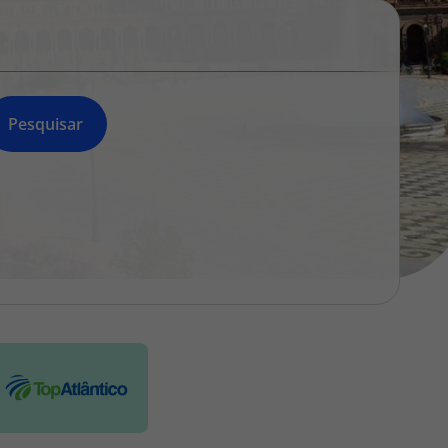
218 925 471
A sua agência de viagens Top Atlântico tem a preocupação de
estar sempre mais perto de si, para maior comodidade e total
facilidade na marcação das suas viagens, tem ainda ao seu
dispor o nosso call center a funcionar todos os dias úteis das
Pesquisar
10:00 às 20:00 e Sábado das 10:00 às 14:00.