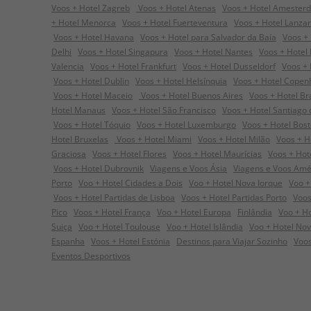
Voos + Hotel Zagreb
Voos + Hotel Atenas
Voos + Hotel Amester
+ Hotel Menorca
Voos + Hotel Fuerteventura
Voos + Hotel Lanza
Voos + Hotel Havana
Voos + Hotel para Salvador da Baía
Voos + 
Delhi
Voos + Hotel Singapura
Voos + Hotel Nantes
Voos + Hotel
Valencia
Voos + Hotel Frankfurt
Voos + Hotel Dusseldorf
Voos + 
Voos + Hotel Dublin
Voos + Hotel Helsínquia
Voos + Hotel Cope
Voos + Hotel Maceio
Voos + Hotel Buenos Aires
Voos + Hotel Bra
Hotel Manaus
Voos + Hotel São Francisco
Voos + Hotel Santiago
Voos + Hotel Tóquio
Voos + Hotel Luxemburgo
Voos + Hotel Bos
Hotel Bruxelas
Voos + Hotel Miami
Voos + Hotel Milão
Voos + H
Graciosa
Voos + Hotel Flores
Voos + Hotel Maurícias
Voos + Hot
Voos + Hotel Dubrovnik
Viagens e Voos Ásia
Viagens e Voos Amé
Porto
Voo + Hotel Cidades a Dois
Voo + Hotel Nova Iorque
Voo +
Voos + Hotel Partidas de Lisboa
Voos + Hotel Partidas Porto
Voos
Pico
Voos + Hotel França
Voo + Hotel Europa
Finlândia
Voo + Hot
Suiça
Voo + Hotel Toulouse
Voo + Hotel Islândia
Voo + Hotel Nov
Espanha
Voos + Hotel Estónia
Destinos para Viajar Sozinho
Voos
Eventos Desportivos