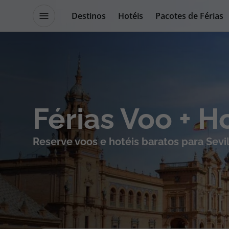
Destinos
Hotéis
Pacotes de Férias
Promoções
Blog TopViagens
Destinos
Escapadi
Férias Voo + H
Voos
Cruzeiros
Reserve voos e hotéis baratos para Sevi
Hotéis
Promoçõe
Voos + Hotel
Especialis