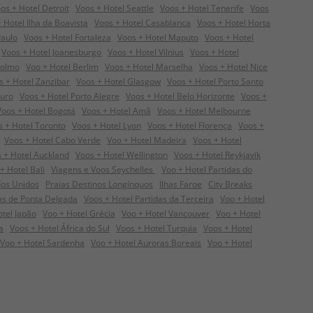
os + Hotel Detroit
Voos + Hotel Seattle
Voos + Hotel Tenerife
Voos
 Hotel Ilha da Boavista
Voos + Hotel Casablanca
Voos + Hotel Horta
Paulo
Voos + Hotel Fortaleza
Voos + Hotel Maputo
Voos + Hotel
Voos + Hotel Joanesburgo
Voos + Hotel Vilnius
Voos + Hotel
colmo
Voo + Hotel Berlim
Voos + Hotel Marselha
Voos + Hotel Nice
s + Hotel Zanzibar
Voos + Hotel Glasgow
Voos + Hotel Porto Santo
guro
Voos + Hotel Porto Alegre
Voos + Hotel Belo Horizonte
Voos +
Voos + Hotel Bogotá
Voos + Hotel Amã
Voos + Hotel Melbourne
s + Hotel Toronto
Voos + Hotel Lyon
Voos + Hotel Florença
Voos +
Voos + Hotel Cabo Verde
Voo + Hotel Madeira
Voos + Hotel
 + Hotel Auckland
Voos + Hotel Wellington
Voos + Hotel Reykjavik
+ Hotel Bali
Viagens e Voos Seychelles
Voo + Hotel Partidas do
dos Unidos
Praias Destinos Longínquos
Ilhas Faroe
City Breaks
das de Ponta Delgada
Voos + Hotel Partidas da Terceira
Voo + Hotel
otel Japão
Voo + Hotel Grécia
Voo + Hotel Vancouver
Voo + Hotel
a
Voos + Hotel África do Sul
Voos + Hotel Turquia
Voos + Hotel
Voo + Hotel Sardenha
Voo + Hotel Auroras Boreais
Voo + Hotel