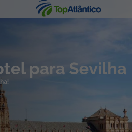
nhas
otel para Sevilha
lha!
s
tas