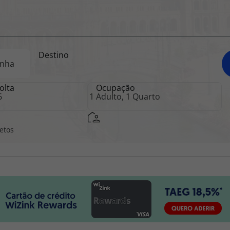
iagem
Destino
iagens
olta
Ocupação
retos