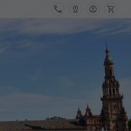
Área de Cliente
Agências
Contactos
Apoio ao cliente em Portugal
218 925 471
Apoio ao cliente no Estrangeiro