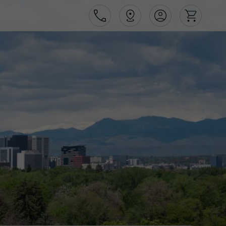
Área de Cliente
Agências
Contactos
Apoio ao cliente em Portugal
218 925 471
Apoio ao cliente no Estrangeiro