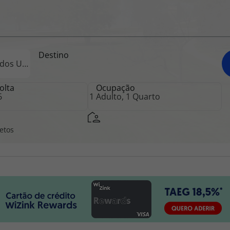
iagem
Destino
iagens
olta
Ocupação
retos