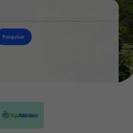
218 925 471
A sua agência de viagens Top Atlântico tem a preocupação de
estar sempre mais perto de si, para maior comodidade e total
facilidade na marcação das suas viagens, tem ainda ao seu
dispor o nosso call center a funcionar todos os dias úteis das
Pesquisar
10:00 às 20:00 e Sábado das 10:00 às 14:00.