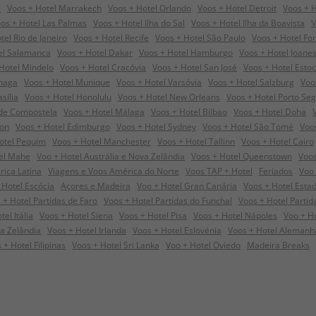
e
Voos + Hotel Marrakech
Voos + Hotel Orlando
Voos + Hotel Detroit
Voos + H
os + Hotel Las Palmas
Voos + Hotel Ilha do Sal
Voos + Hotel Ilha da Boavista
V
tel Rio de Janeiro
Voos + Hotel Recife
Voos + Hotel São Paulo
Voos + Hotel For
el Salamanca
Voos + Hotel Dakar
Voos + Hotel Hamburgo
Voos + Hotel Joane
Hotel Mindelo
Voos + Hotel Cracóvia
Voos + Hotel San José
Voos + Hotel Esto
nhaga
Voos + Hotel Munique
Voos + Hotel Varsóvia
Voos + Hotel Salzburg
Voo
sília
Voos + Hotel Honolulu
Voos + Hotel New Orleans
Voos + Hotel Porto Se
 de Compostela
Voos + Hotel Málaga
Voos + Hotel Bilbao
Voos + Hotel Doha
ton
Voos + Hotel Edimburgo
Voos + Hotel Sydney
Voos + Hotel São Tomé
Voo
otel Pequim
Voos + Hotel Manchester
Voos + Hotel Tallinn
Voos + Hotel Cairo
el Mahe
Voo + Hotel Austrália e Nova Zelândia
Voos + Hotel Queenstown
Voos
rica Latina
Viagens e Voos América do Norte
Voos TAP + Hotel
Feriados
Voo 
 Hotel Escócia
Açores e Madeira
Voo + Hotel Gran Canária
Voos + Hotel Esta
 + Hotel Partidas de Faro
Voos + Hotel Partidas do Funchal
Voos + Hotel Parti
el Itália
Voos + Hotel Siena
Voos + Hotel Pisa
Voos + Hotel Nápoles
Voo + H
a Zelândia
Voos + Hotel Irlanda
Voos + Hotel Eslovénia
Voos + Hotel Alemanh
 + Hotel Filipinas
Voos + Hotel Sri Lanka
Voo + Hotel Oviedo
Madeira Breaks