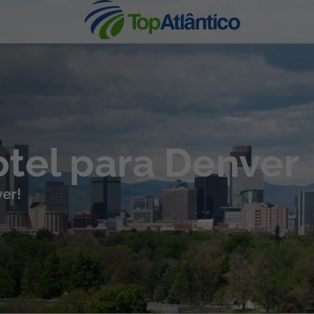
nhas
otel para Denver
ver!
s
tas