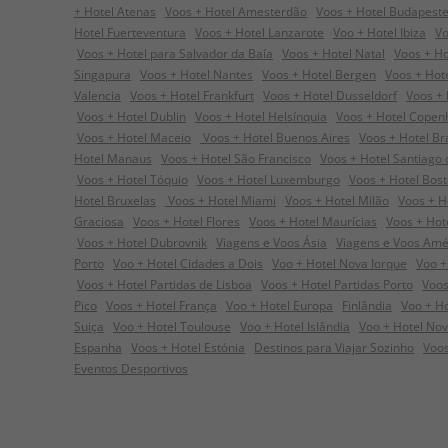
+ Hotel Atenas
Voos + Hotel Amesterdão
Voos + Hotel Budapest
Hotel Fuerteventura
Voos + Hotel Lanzarote
Voo + Hotel Ibiza
Vo
Voos + Hotel para Salvador da Baía
Voos + Hotel Natal
Voos + Ho
Singapura
Voos + Hotel Nantes
Voos + Hotel Bergen
Voos + Hot
Valencia
Voos + Hotel Frankfurt
Voos + Hotel Dusseldorf
Voos + 
Voos + Hotel Dublin
Voos + Hotel Helsínquia
Voos + Hotel Cope
Voos + Hotel Maceio
Voos + Hotel Buenos Aires
Voos + Hotel Bra
Hotel Manaus
Voos + Hotel São Francisco
Voos + Hotel Santiago
Voos + Hotel Tóquio
Voos + Hotel Luxemburgo
Voos + Hotel Bos
Hotel Bruxelas
Voos + Hotel Miami
Voos + Hotel Milão
Voos + H
Graciosa
Voos + Hotel Flores
Voos + Hotel Maurícias
Voos + Hot
Voos + Hotel Dubrovnik
Viagens e Voos Ásia
Viagens e Voos Amé
Porto
Voo + Hotel Cidades a Dois
Voo + Hotel Nova Iorque
Voo +
Voos + Hotel Partidas de Lisboa
Voos + Hotel Partidas Porto
Voos
Pico
Voos + Hotel França
Voo + Hotel Europa
Finlândia
Voo + Hot
Suiça
Voo + Hotel Toulouse
Voo + Hotel Islândia
Voo + Hotel Nov
Espanha
Voos + Hotel Estónia
Destinos para Viajar Sozinho
Voos
Eventos Desportivos