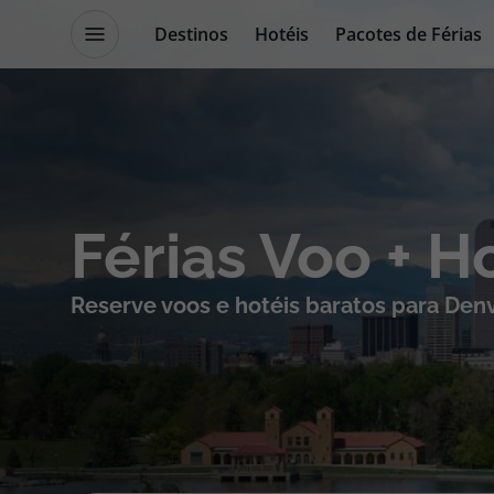
Destinos
Hotéis
Pacotes de Férias
Promoções
Blog TopViagens
Destinos
Escapadi
Férias Voo + H
Voos
Cruzeiros
Reserve voos e hotéis baratos para Den
Hotéis
Promoçõe
Voos + Hotel
Especialis