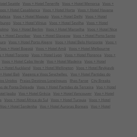
otel Seattle
Voos + Hotel Tenerife
Voos + Hotel Menorca
Voos +
oos + Hotel Casablanca
Voos + Hotel Horta
Voos + Hotel Havana
taleza
Voos + Hotel Maputo
Voos + Hotel Delhi
Voos + Hotel
sburgo
Voos + Hotel Vilnius
Voos + Hotel Sevilha
Voos + Hotel
colmo
Voo + Hotel Berlim
Voos + Hotel Marselha
Voos + Hotel Nice
s + Hotel Zanzibar
Voos + Hotel Glasgow
Voos + Hotel Porto Santo
guro
Voos + Hotel Porto Alegre
Voos + Hotel Belo Horizonte
Voos +
Voos + Hotel Bogotá
Voos + Hotel Amã
Voos + Hotel Melbourne
s + Hotel Toronto
Voos + Hotel Lyon
Voos + Hotel Florença
Voos +
Voos + Hotel Cabo Verde
Voo + Hotel Madeira
Voos + Hotel
 + Hotel Auckland
Voos + Hotel Wellington
Voos + Hotel Reykjavik
+ Hotel Bali
Viagens e Voos Seychelles
Voo + Hotel Partidas do
dos Unidos
Praias Destinos Longínquos
Ilhas Faroe
City Breaks
das de Ponta Delgada
Voos + Hotel Partidas da Terceira
Voo + Hotel
otel Japão
Voo + Hotel Grécia
Voo + Hotel Vancouver
Voo + Hotel
a
Voos + Hotel África do Sul
Voos + Hotel Turquia
Voos + Hotel
Voo + Hotel Sardenha
Voo + Hotel Auroras Boreais
Voo + Hotel