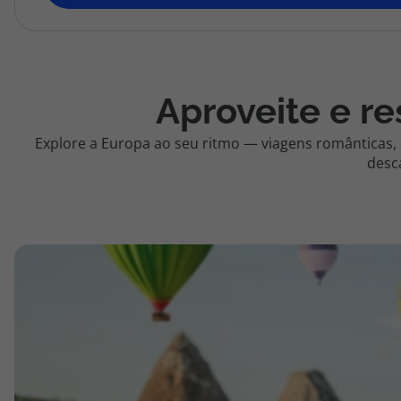
topatlantico@topatlantico.com
Aproveite e re
Explore a Europa ao seu ritmo — viagens românticas,
desc