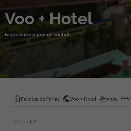
Cruzeiros
Voo + Hotel
Promoções
Faça a sua viagem de sonho!
Especialistas
Cheque Viagem
Rede de Lojas
Blog TopViagens
Voos
Pacotes de Férias
Voo + Hotel
Voos
H
Low
Área de Cliente
Origem
Cost