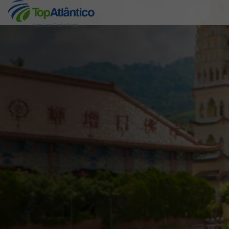
Voos Low Cost + Hotel
Destinos
Voos
Hotéis
Voos + Hotel
Pacotes de Férias
Disneyland ® Paris
Escapadinhas