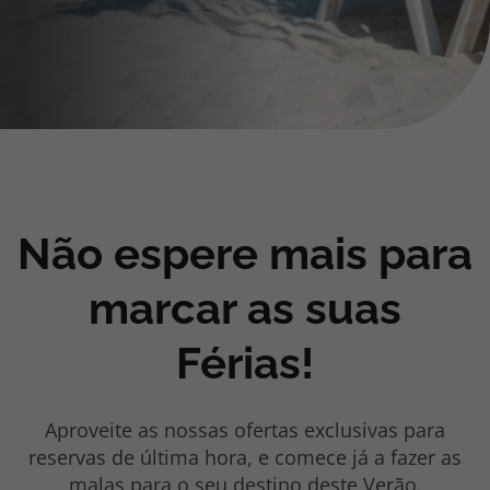
Cruzeiros
Promoções
Especialistas
Cheque Viagem
Não espere mais para
Rede de Lojas
marcar as suas
Blog TopViagens
Férias!
Aproveite as nossas ofertas exclusivas para
Área de Cliente
reservas de última hora, e comece já a fazer as
malas para o seu destino deste Verão.