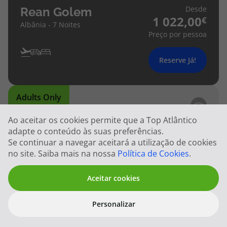
Desde
Rean Golem
1 022,00
Albânia - 7 Noites
Preço por pessoa
Reserve Já!
Adults Only
Ao aceitar os cookies permite que a Top Atlântico
adapte o conteúdo às suas preferências.
Se continuar a navegar aceitará a utilização de cookies
no site. Saiba mais na nossa
Política de Cookies
.
Aceitar cookies
Personalizar