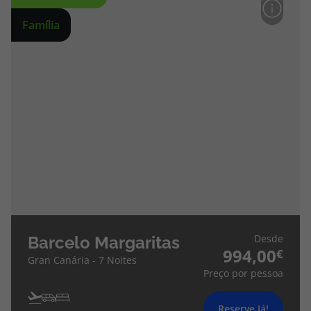
Família
Desde
Barcelo Margaritas
994,00
Gran Canária - 7 Noites
Preço por pessoa
Reserve Já!