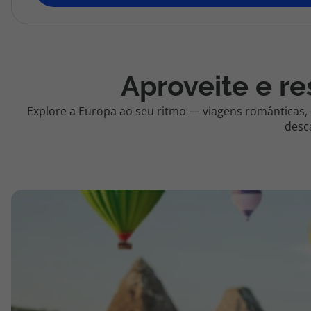
topatlantico@topatlantico.com
Aproveite e re
Explore a Europa ao seu ritmo — viagens românticas,
desc