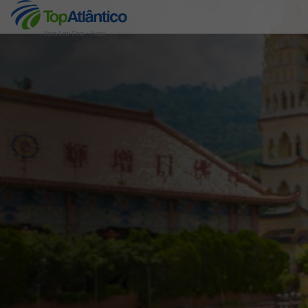
Voos Low Cost + Hotel
Destinos
Voos
Hotéis
Voos + Hotel
Pacotes de Férias
Disneyland ® Paris
Escapadinhas