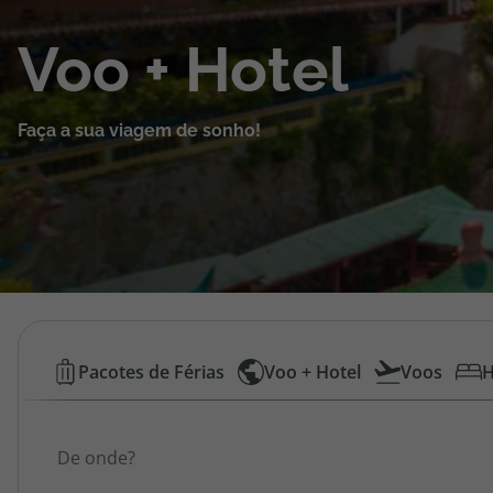
Cruzeiros
Voo + Hotel
Promoções
Faça a sua viagem de sonho!
Especialistas
Cheque Viagem
Rede de Lojas
Blog TopViagens
Voos
Pacotes de Férias
Voo + Hotel
Voos
H
Low
Área de Cliente
Origem
Cost