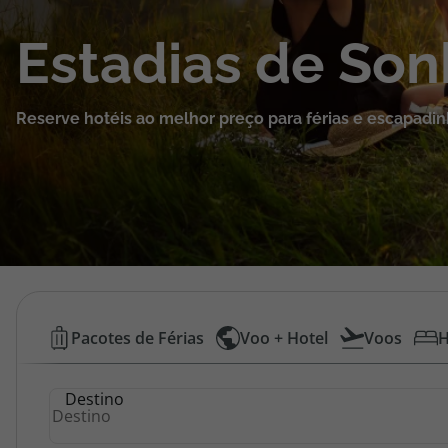
Cruzeiros
Estadias de So
Promoções
Reserve hotéis ao melhor preço para férias e escapadin
Especialistas
Cheque Viagem
Rede de Lojas
Blog TopViagens
Hotéis
Pacotes de Férias
Voo + Hotel
Voos
H
Baratos
Área de Cliente
Destino
|