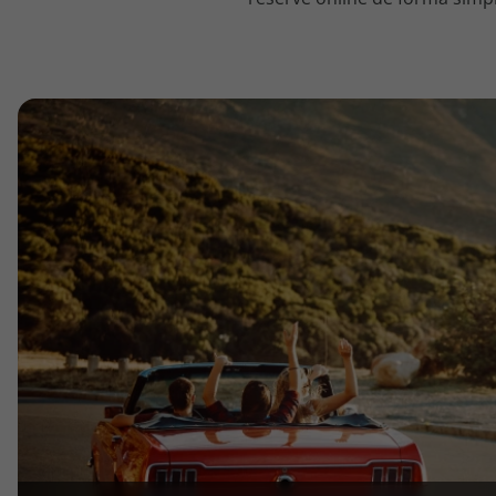
topatlantico@topatlantico.com