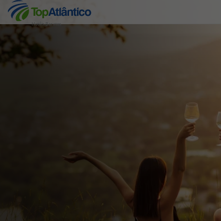
Hotéis Baratos
Destinos
Voos
Hotéis
Voos + Hotel
Pacotes de Férias
Disneyland ® Paris
Escapadinhas