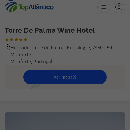
Torre De Palma Wine Hotel
Destinos
Herdade Torre de Palma, Portalegre, 7450-250
Voos
Monforte
Monforte, Portugal
Hotéis
Ver mapa
Voos + Hotel
Pacotes de Férias
Disneyland ® Paris
Escapadinhas