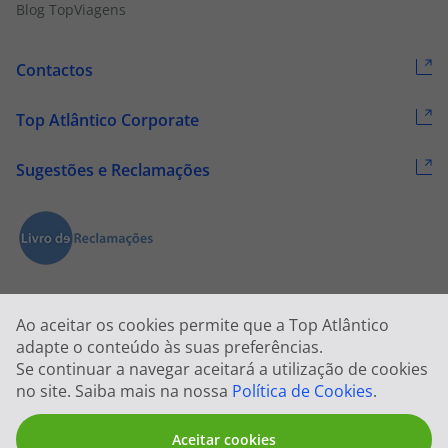
Blog TopViagens
Contactos
Top Atlântico Corporate
Sugestões e Reclamações
Ao aceitar os cookies permite que a Top Atlântico
adapte o conteúdo às suas preferências.
Se continuar a navegar aceitará a utilização de cookies
2026 © Todos os direitos reservados:
Top Atlântico, Viagens e Turismo
no site. Saiba mais na nossa
Política de Cookies
.
S.A. – RNAVT 1833
Aceitar cookies