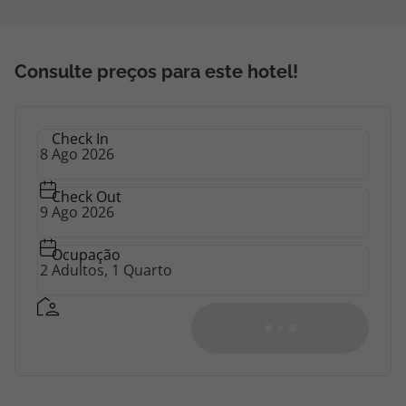
harmonia com a natureza. O Hotel disponibiliza
topatlantico@topatlantico.com
piscina interior e exterior, um SPA, um restaurante
e um bar. Para além destas infraestruturas, tem
ainda ao seu dispor uma sala de cinema, uma
Consulte preços para este hotel!
capela, um picadeiro, uma horta biológica, um
pomar, uma vinha, um pequeno olival, um
pequeno bosque, uma loja de produtos regionais
Check In
e estacionamento privativo. O Torre de Palma está
localizado a 2 horas de Lisboa. A 10 minutos de
carro está Monforte e a 30 minutos de carro
Check Out
encontra Portalegre, Estremoz ou Elvas
(Património Mundial pela UNESCO) e o Aeroporto
de Badajoz pode ser alcançado em 1 hora e 10
Ocupação
minutos de carro. Apenas a 1 hora de distância
está Évora, cujo centro histórico da cidade foi
declarado Património Mundial pela UNESCO.