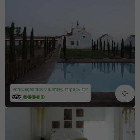
Cruzeiros
Promoções
Especialistas
Cheque Viagem
Rede de Lojas
Pontuação dos viajantes Tripadvisor
Blog TopViagens
Área de Cliente