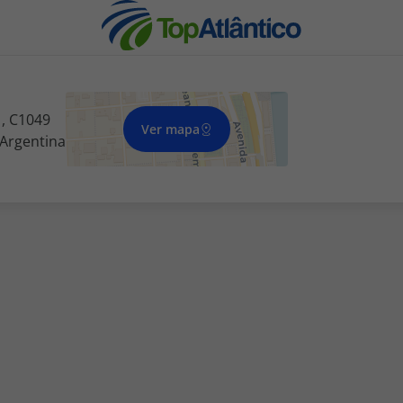
, C1049
Ver mapa
 Argentina
nhas
s
tas