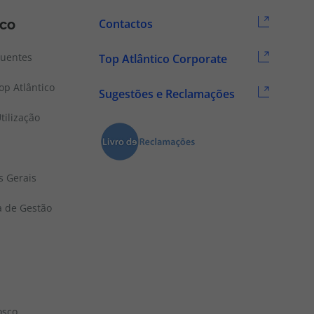
ico
Contactos
quentes
Top Atlântico Corporate
p Atlântico
Sugestões e Reclamações
tilização
s Gerais
a de Gestão
osco