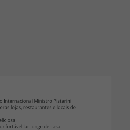
218 925 471
A sua agência de viagens Top Atlântico tem a preocupação de
estar sempre mais perto de si, para maior comodidade e total
facilidade na marcação das suas viagens, tem ainda ao seu
dispor o nosso call center a funcionar todos os dias úteis das
10:00 às 20:00 e Sábado das 10:00 às 14:00.
Internacional Ministro Pistarini.
as lojas, restaurantes e locais de
liciosa.
fortável lar longe de casa.