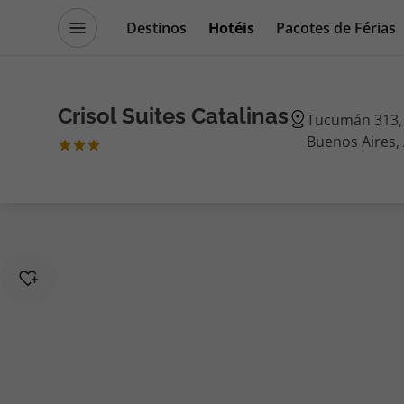
Destinos
Hotéis
Pacotes de Férias
Promoções
Blog TopViagens
Crisol Suites Catalinas
Tucumán 313, 
Buenos Aires,
Destinos
Escapadi
Voos
Cruzeiros
Hotéis
Promoçõe
Voos + Hotel
Especialis