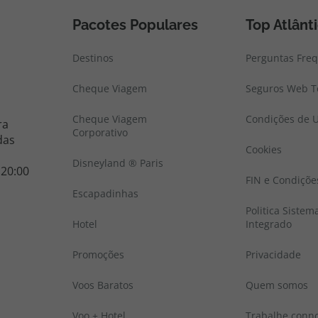
Pacotes Populares
Top Atlânt
Destinos
Perguntas Fre
Cheque Viagem
Seguros Web To
Cheque Viagem
Condições de U
ra
Corporativo
das
Cookies
Disneyland ® Paris
 20:00
FIN e Condiçõe
Escapadinhas
Politica Sistem
Hotel
Integrado
Promoções
Privacidade
Voos Baratos
Quem somos
Voo + Hotel
Trabalhe conn