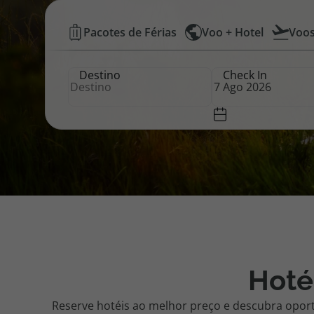
Hotéis
Pacotes de Férias
Voo + Hotel
Voo
Pacotes de Férias
Cheque V
Baratos
Destino
Check In
|
Disneyland ® Paris
Blog TopV
Top
Atlântico
Hoté
Reserve hotéis ao melhor preço e descubra opor