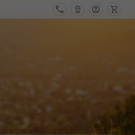
Área de Cliente
Agências
Contactos
Apoio ao cliente em Portugal
218 925 471
Apoio ao cliente no Estrangeiro