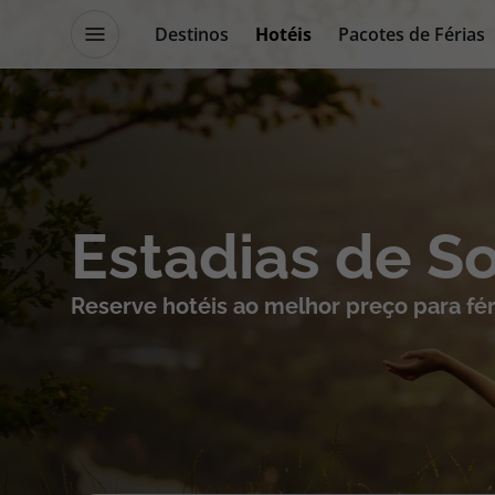
Destinos
Hotéis
Pacotes de Férias
Promoções
Blog TopViagens
Destinos
Escapadi
Estadias de S
Voos
Cruzeiros
Reserve hotéis ao melhor preço para fér
Hotéis
Promoçõe
Voos + Hotel
Especialis