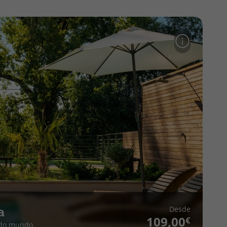
Desde
a
109,00
 do mundo.