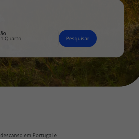
218 925 471
A sua agência de viagens Top Atlântico tem a preocupação de
estar sempre mais perto de si, para maior comodidade e total
facilidade na marcação das suas viagens, tem ainda ao seu
ção
dispor o nosso call center a funcionar todos os dias úteis das
Pesquisar
10:00 às 20:00 e Sábado das 10:00 às 14:00.
 descanso em Portugal e