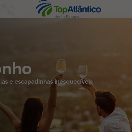
Hotéis Baratos
nhas
onho
ias e escapadinhas inesquecíveis
s
tas