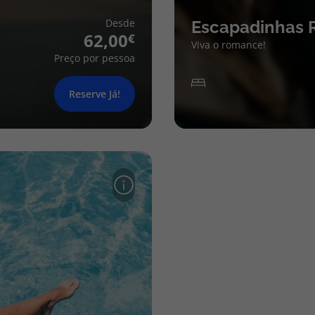
Desde
Escapadinhas 
62,00
Viva o romance!
Preço por pessoa
Reserve Já!