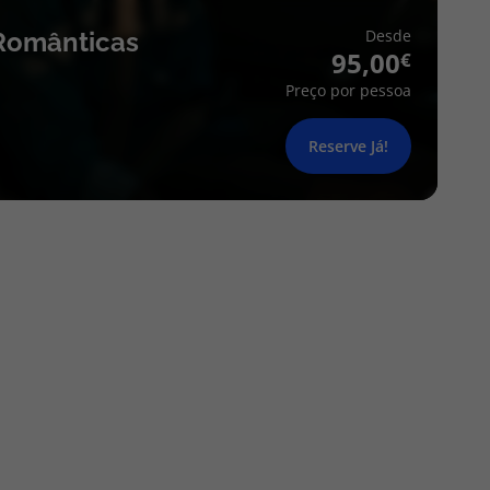
Desde
Românticas
95,00
Preço por pessoa
Reserve Já!