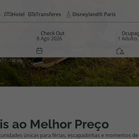
s
Hotel
Transferes
Disneyland® Paris
iagem
Check Out
Ocupa
iagens
is ao Melhor Preço
tunidades únicas para férias, escapadinhas e momentos de