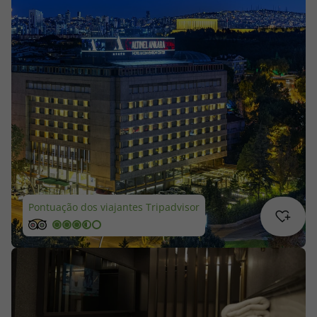
Cruzeiros
Promoções
Especialistas
Cheque Viagem
Rede de Lojas
Blog TopViagens
Pontuação dos viajantes Tripadvisor
Área de Cliente