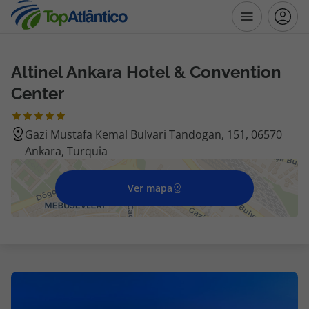
Altinel Ankara Hotel & Convention
Destinos
Center
Voos
Gazi Mustafa Kemal Bulvari Tandogan, 151, 06570
Ankara, Turquia
Hotéis
Voos + Hotel
Ver mapa
Pacotes de Férias
Disneyland ® Paris
Escapadinhas