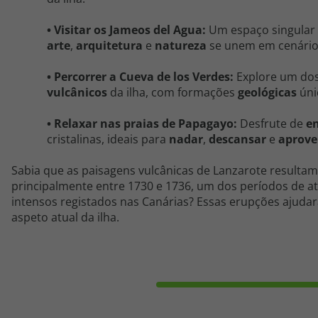
• Visitar os Jameos del Agua:
Um espaço singular
arte
,
arquitetura
e
natureza
se unem em cenári
• Percorrer a Cueva de los Verdes:
Explore um do
vulcânicos
da ilha, com formações
geológicas
úni
• Relaxar nas praias de Papagayo:
Desfrute de
e
cristalinas, ideais para
nadar
,
descansar
e
aprove
Sabia que as paisagens vulcânicas de Lanzarote result
principalmente entre 1730 e 1736, um dos períodos de at
intensos registados nas Canárias? Essas erupções ajuda
aspeto atual da ilha.