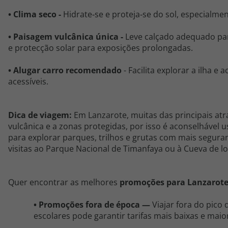
•
Clima seco
-
H
idrate
‑
se
e
proteja
‑
se
do sol, especialmen
•
Paisagem vulcânica única
-
Leve calçado adequado par
e
protecção
solar para exposições prolongadas.
•
Alugar carro recomendado
- F
acilita explorar a ilha 
acessíveis.
Dica de viagem:
Em Lanzarote, muitas das principais atr
vulcânica e a zonas protegidas, por isso é aconselhável u
para explorar parques, trilhos e grutas com mais segura
visitas ao Parque Nacional de Timanfaya ou à Cueva de lo
Quer encontrar as melhores
promoções
para
Lanzarot
•
Promoções fora de época
—
Viajar fora do pico
escolares pode garantir tarifas mais baixas e maio