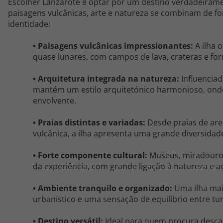
Escolher Lanzarote é optar por um destino verdadeirame
paisagens vulcânicas, arte e natureza se combinam de f
identidade:
• Paisagens vulcânicas impressionantes:
A ilha 
quase lunares, com campos de lava, crateras e fo
• Arquitetura integrada na natureza:
Influencia
mantém um estilo arquitetónico harmonioso, ond
envolvente.
• Praias distintas e variadas:
Desde praias de ar
vulcânica, a ilha apresenta uma grande diversidad
• Forte componente cultural:
Museus, miradouros
da experiência, com grande ligação à natureza e ao
• Ambiente tranquilo e organizado:
Uma ilha mai
urbanístico e uma sensação de equilíbrio entre tu
• Destino versátil:
Ideal para quem procura desca