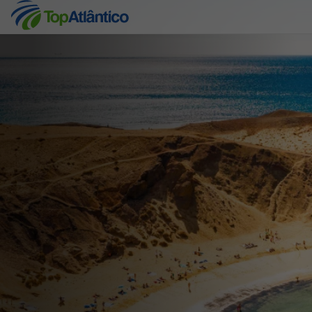
Destinos
Voos
Hotéis
Voos + Hotel
Pacotes de Férias
Disneyland ® Paris
Escapadinhas