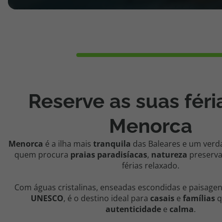
Reserve as suas fér
Menorca
Menor
ca
é a ilha mais
tranquila
das Baleares e um verda
quem procura
praias paradisíacas
,
natureza
preserva
férias relaxado.
Com águas cristalinas, enseadas escondidas e paisagen
UNESCO
, é o destino ideal para
casais
e
famílias
q
autenticidade
e
calma
.