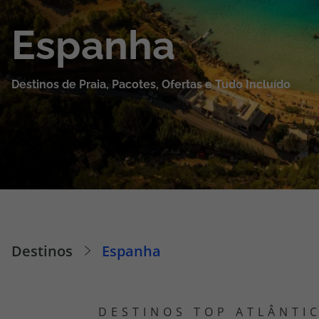
Cruzeiros
Espanha
Promoções
Destinos de Praia, Pacotes, Ofertas e Tudo Incluído
Especialistas
Cheque Viagem
Rede de Lojas
Blog TopViagens
Destinos
Espanha
Área de Cliente