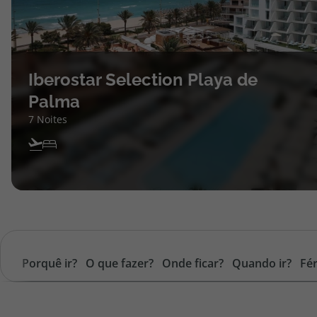
Iberostar Selection Playa de
Palma
7 Noites
Porquê ir?
O que fazer?
Onde ficar?
Quando ir?
Fér