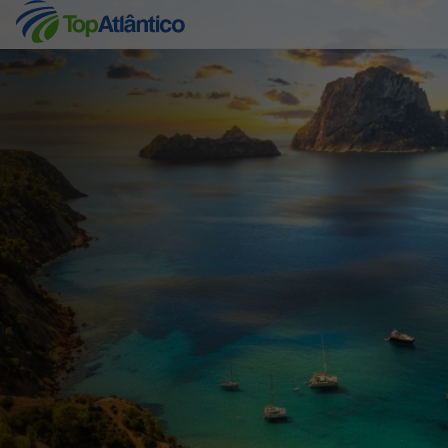
Destinos
Voos
Hotéis
Voos + Hotel
Pacotes de Férias
Disneyland ® Paris
Escapadinhas