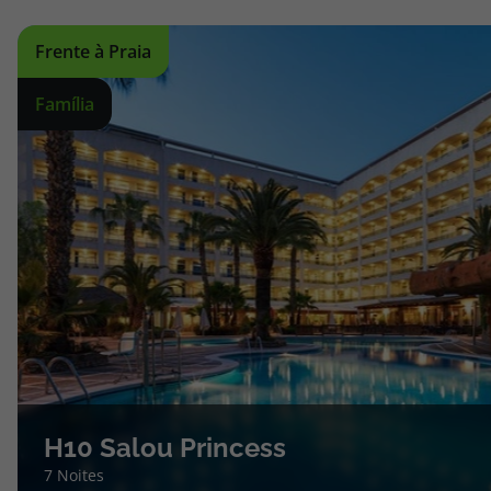
topatlantico@topatlantico.com
Frente à Praia
Família
H10 Salou Princess
7 Noites