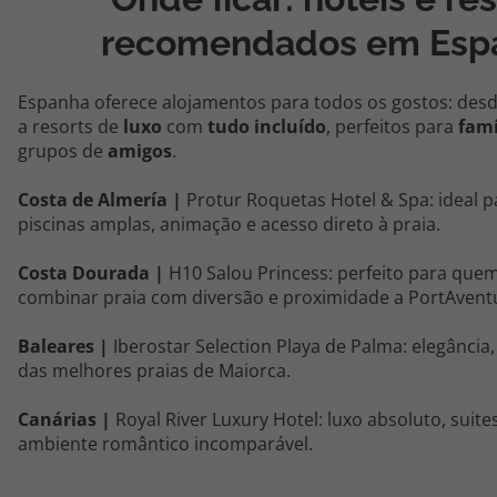
recomendados
em
Esp
Espanha
oferece alojamentos para todos os gostos
: d
es
a resorts de
luxo
com
tudo
incluído
, perfeitos para
famí
grupos de
amigos
.
Costa de Almería |
Protur
Roquetas Hotel & Spa: ideal p
piscinas amplas, animação e acesso direto à praia.
Costa Dourada |
H10 Salou Princess: perfeito para que
combinar
praia com diversão e proximidade a
PortAvent
Baleares |
Iberostar Selection
Playa
de Palma: elegância,
das melhores praias de Maiorca.
Canárias |
Royal River
Luxury
Hotel: luxo absoluto, suite
ambiente romântico incomparável.