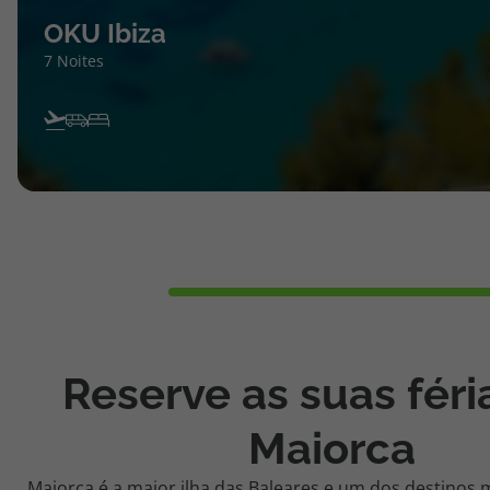
OKU Ibiza
7 Noites
Reserve as suas fér
Maiorca
Maiorca é a maior ilha das Baleares e um dos destinos