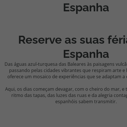
Espanha
Agências
Contactos
Reserve as suas féri
Apoio ao cliente em Portugal
218 925 471
Espanha
Custo de uma chamada para a rede fixa nacional.
Apoio ao cliente no Estrangeiro
Das águas azul‑turquesa das Baleares às paisagens vulcâ
passando pelas cidades vibrantes que respiram arte e 
218 925 471
oferece um mosaico de experiências que se adaptam a q
Custo de uma chamada para a rede fixa nacional.
Aqui, os dias começam devagar, com o cheiro do mar, e 
A sua agência de viagens Top Atlântico tem a preocupação de estar
sempre mais perto de si, para maior comodidade e total facilidade
ritmo das tapas, das luzes das ruas e da alegria conta
na marcação das suas viagens, tem ainda ao seu dispor o nosso call
espanhóis sabem transmitir.
center a funcionar todos os dias úteis das 10:00 às 20:00 e Sábado
das 10:00 às 14:00.