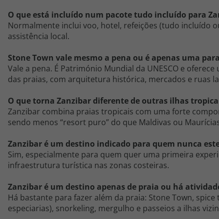
O que está incluído num pacote tudo incluído para Za
Normalmente inclui voo, hotel, refeições (tudo incluído o
assistência local.
Stone
Town
vale mesmo a pena ou é apenas uma para
Vale a pena. É Património Mundial da UNESCO e oferece u
das praias, com arquitetura histórica, mercados e ruas lab
O que torna Zanzibar diferente de outras ilhas tropic
Zanzibar combina praias tropicais com uma forte compone
sendo menos “resort puro” do que Maldivas ou Maurícias
Zanzibar é um destino indicado para quem nunca este
Sim, especialmente para quem quer uma primeira experiê
infraestrutura turística nas zonas costeiras.
Zanzibar é um destino apenas de praia ou há atividade
Há bastante para fazer além da praia: Stone
Town
,
spice
t
especiarias),
snorkeling
, mergulho e passeios a ilhas vizi