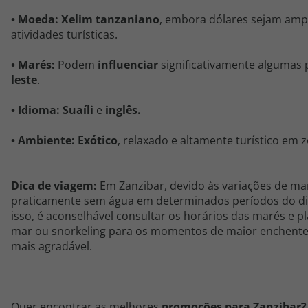
•
Moeda:
Xelim
tanzaniano
, embora dólares sejam amp
atividades turísticas.
•
Marés:
Podem
influenciar
significativamente algumas 
leste
.
•
Idioma:
Suaíli
e
inglês.
•
Ambiente:
Exótico
, relaxado e altamente turístico em z
Dica de viagem:
Em Zanzibar, devido às variações de ma
praticamente sem água em determinados períodos do dia,
isso, é aconselhável consultar os horários das marés e 
mar ou snorkeling para os momentos de maior enchente
mais agradável.
Quer encontrar as melhores
promoções para
Zanzibar
?