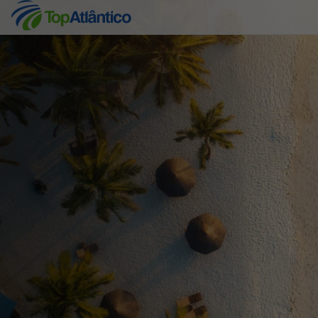
Destinos
Voos
Hotéis
Voos + Hotel
Pacotes de Férias
Disneyland ® Paris
Escapadinhas