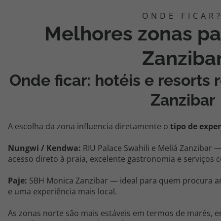
Melhores zonas pa
Zanziba
Onde ficar: hotéis e resor
Zanzibar
A escolha da zona influencia diretamente o
tipo
de exper
Nungwi
/
Kendwa
:
RIU
Palace
Swahili
e
Meliá
Zanzibar —
acesso direto à praia, excelente gastronomia e serviços 
Paje
:
SBH Monica Zanzibar — ideal para quem procura am
e uma experiência mais local.
As
zonas norte
são mais estáveis em termos de marés, 