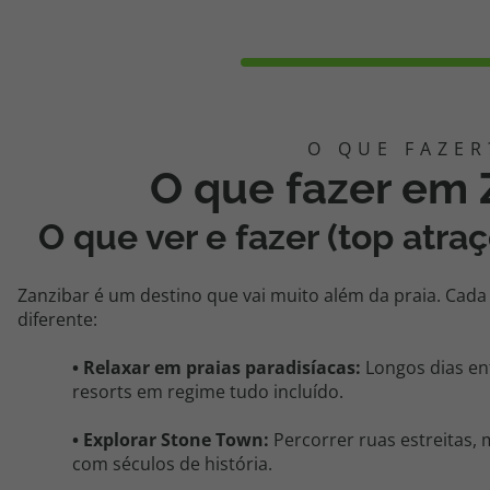
O que fazer em 
O que ver e fazer (top atra
Zanzibar é um destino que vai muito além da praia
. C
ada
diferente:
•
Relaxar em praias paradisíacas:
Longos dias en
resorts em regime tudo incluído.
•
Explorar Stone
Town
:
Percorrer ruas estreitas, 
com séculos de história.