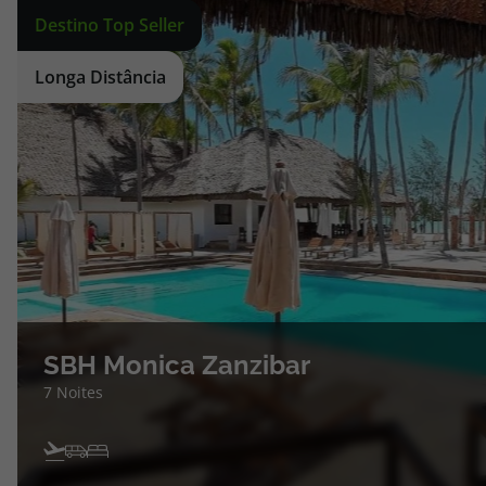
topatlantico@topatlantico.com
Destino Top Seller
Longa Distância
SBH Monica Zanzibar
7 Noites