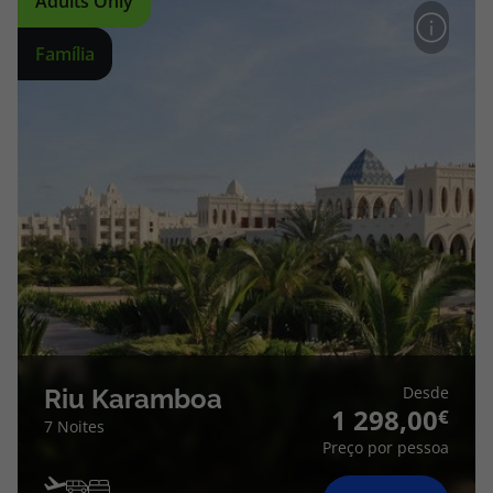
Adults Only
Família
Desde
Riu Karamboa
1 298,00
7 Noites
Preço por pessoa