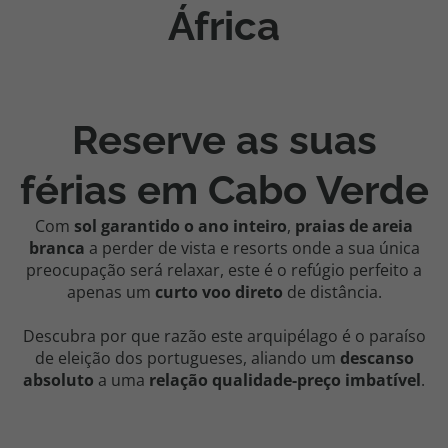
África
Agências
Contactos
Reserve as suas
Apoio ao cliente em Portugal
218 925 471
férias em Cabo Verde
Custo de uma chamada para a rede fixa nacional.
Apoio ao cliente no Estrangeiro
Com
sol garantido o ano inteiro
,
praias de areia
branca
a perder de vista e resorts onde a sua única
218 925 471
preocupação será relaxar, este é o refúgio perfeito a
Custo de uma chamada para a rede fixa nacional.
apenas um
curto voo direto
de distância.
A sua agência de viagens Top Atlântico tem a preocupação de estar
sempre mais perto de si, para maior comodidade e total facilidade
Descubra por que razão este arquipélago é o paraíso
na marcação das suas viagens, tem ainda ao seu dispor o nosso call
de eleição dos portugueses, aliando um
descanso
center a funcionar todos os dias úteis das 10:00 às 20:00 e Sábado
absoluto
a uma
relação qualidade-preço imbatível
.
das 10:00 às 14:00.