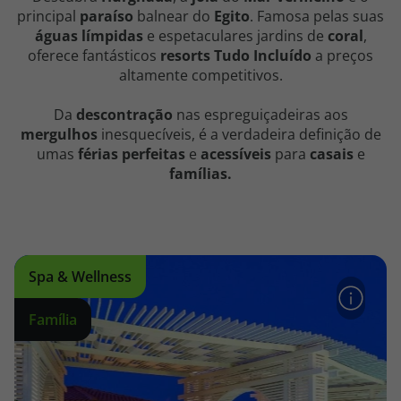
principal
paraíso
balnear do
Egito
. Famosa pelas suas
águas límpidas
e espetaculares jardins de
coral
,
oferece fantásticos
resorts Tudo Incluído
a preços
altamente competitivos.
Da
descontração
nas espreguiçadeiras aos
mergulhos
inesquecíveis, é a verdadeira definição de
umas
férias perfeitas
e
acessíveis
para
casais
e
famílias.
Spa & Wellness
Família