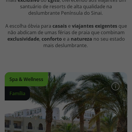
mais
exclusivo
do
Egito
, oferecendo aos viajantes um
santuário de resorts de alta qualidade na
deslumbrante Península do Sinai.
A escolha óbvia para
casais
e
viajantes
exigentes
que
não abdicam de umas férias de praia que combinam
exclusividade
,
conforto
e a
natureza
no seu estado
mais deslumbrante.
Spa & Wellness
Família