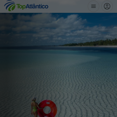
Destinos
Voos
Hotéis
Voos + Hotel
Pacotes de Férias
Disneyland ® Paris
Escapadinhas