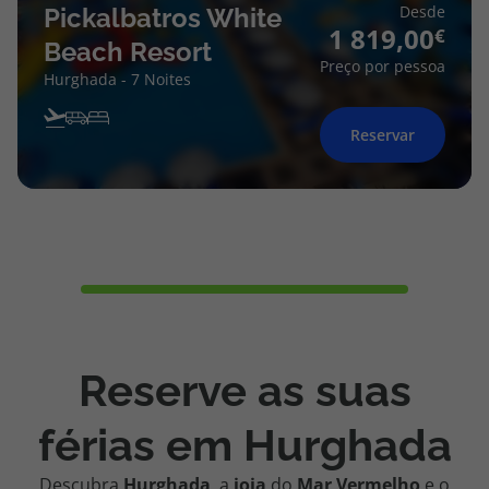
Desde
Pickalbatros White
1 819,00
Beach Resort
Preço por pessoa
Hurghada - 7 Noites
Reservar
Reserve as suas
férias em Hurghada
Descubra
Hurghada
, a
joia
do
Mar Vermelho
e o