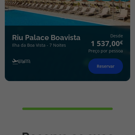
Desde
Riu Palace Boavista
1 537,00
Ilha da Boa Vista - 7 Noites
Preço por pessoa
Reservar