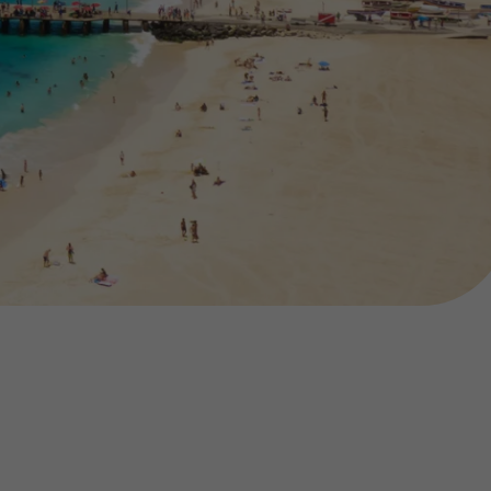
218 925 471
A sua agência de viagens Top Atlântico tem a preocupação de
estar sempre mais perto de si, para maior comodidade e total
facilidade na marcação das suas viagens, tem ainda ao seu
dispor o nosso call center a funcionar todos os dias úteis das
10:00 às 20:00 e Sábado das 10:00 às 14:00.