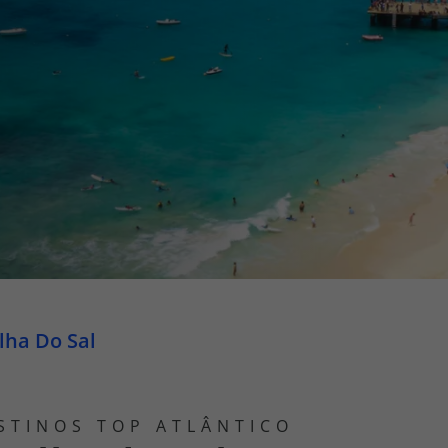
iagem
iagens
Ilha Do Sal