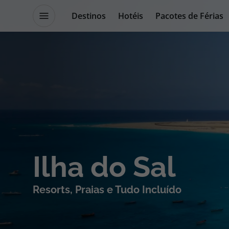
Destinos
Hotéis
Pacotes de Férias
Promoções
Blog TopViagens
Destinos
Escapadi
Voos
Cruzeiros
Ilha do Sal
Hotéis
Promoçõe
Resorts, Praias e Tudo Incluído
Voos + Hotel
Especialis