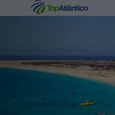
nhas
s
tas