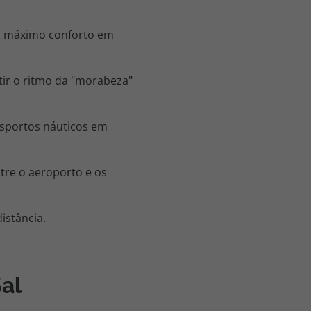
 o máximo conforto em
tir o ritmo da "morabeza"
esportos náuticos em
ntre o aeroporto e os
istância.
Sal