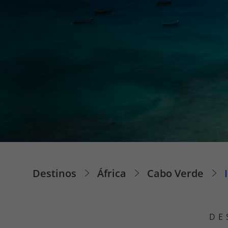
Pacotes de Férias
Cheque V
Disneyland ® Paris
Blog TopV
Destinos
África
Cabo Verde