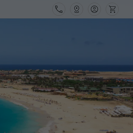
Área de Cliente
Agências
Contactos
Apoio ao cliente em Portugal
218 925 471
Apoio ao cliente no Estrangeiro