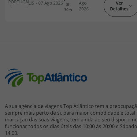
Ver
Detalhes
Cruzeiros
Promoções
Especialistas
Cheque Viagem
Rede de Lojas
Blog TopViagens
A sua agência de viagens Top Atlântico tem a preocupaçã
sempre mais perto de si, para maior comodidade e total 
marcação das suas viagens, tem ainda ao seu dispor o no
Área de Cliente
funcionar todos os dias úteis das 10:00 às 20:00 e Sábado
14:00.