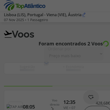
Pesquisar
Lisboa (LIS), Portugal
-
Viena (VIE), Áustria
07 Nov 2025
•
1 Passageiro
por
Destinos
Voos
Voos
Voos
Foram encontrados
2
Voos
Ordenar por
Hotéis
Sugestão
+ Económica
Voos + Hotel
Pacotes de Férias
Disneyland ® Paris
428,68€
Escapadinhas