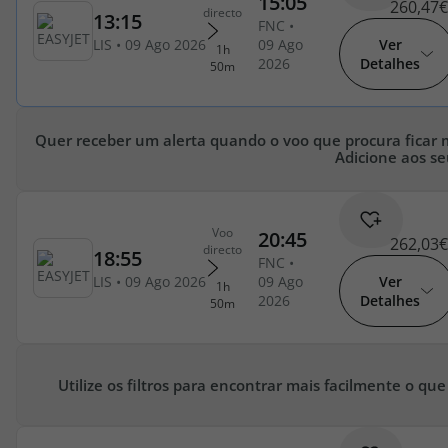
260,47€
Cruzeiros
Ver
Detalhes
Promoções
Especialistas
Quer receber um alerta quando o voo que procura ficar 
Adicione aos se
Cheque Viagem
Rede de Lojas
262,03€
Ver
Blog TopViagens
Detalhes
Utilize os filtros para encontrar mais facilmente o que
Área de Cliente