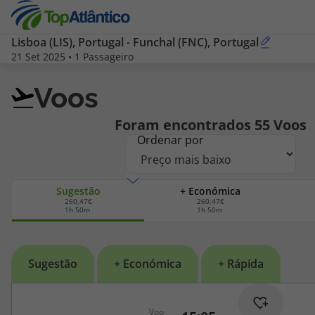
Pesquisar
Lisboa (LIS), Portugal
-
Funchal (FNC), Portugal
21 Set 2025
•
1 Passageiro
por
Destinos
Voos
Voos
Voos
Foram encontrados
55
Voos
Ordenar por
Hotéis
Sugestão
+ Económica
Voos + Hotel
260,47€
260,47€
1h 50m
1h 50m
Pacotes de Férias
Disneyland ® Paris
Escapadinhas