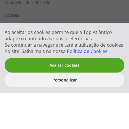
Condições de Utilização
Cookies
FIN e Condições Gerais
Ao aceitar os cookies permite que a Top Atlântico
adapte o conteúdo às suas preferências.
Politica Sistema de Gestão Integrado
Se continuar a navegar aceitará a utilização de cookies
no site. Saiba mais na nossa
Política de Cookies
.
Privacidade
Quem somos
Aceitar cookies
Abrir
Trabalhe connosco
Personalizar
filtros
Filtros
Limpar Filt
Blog TopViagens
Contactos
Top Atlântico Corporate